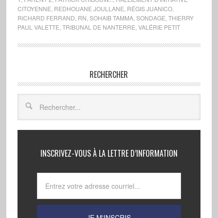
CITOYENNE
,
REDHOUANE JOULLANE
,
RÉGIS JUANICO
,
RICHARD FERRAND
,
RN
,
SOHAIB TAMMA
,
SONDAGE
,
THIERRY
PAUL VALETTE
,
TRIBUNAL DE NANTERRE
,
VALÉRIE PETIT
RECHERCHER
INSCRIVEZ-VOUS À LA LETTRE D’INFORMATION