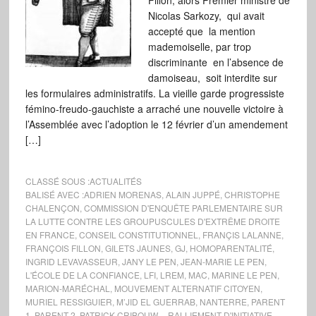
Fillon, alors Premier ministre de
Nicolas Sarkozy, qui avait
accepté que la mention
mademoiselle, par trop
discriminante en l’absence de
damoiseau, soit interdite sur
les formulaires administratifs. La vieille garde progressiste
fémino-freudo-gauchiste a arraché une nouvelle victoire à
l’Assemblée avec l’adoption le 12 février d’un amendement
[…]
CLASSÉ SOUS :
ACTUALITÉS
BALISÉ AVEC :
ADRIEN MORENAS
,
ALAIN JUPPÉ
,
CHRISTOPHE
CHALENÇON
,
COMMISSION D'ENQUÊTE PARLEMENTAIRE SUR
LA LUTTE CONTRE LES GROUPUSCULES D'EXTRÊME DROITE
EN FRANCE
,
CONSEIL CONSTITUTIONNEL
,
FRANÇIS LALANNE
,
FRANÇOIS FILLON
,
GILETS JAUNES
,
GJ
,
HOMOPARENTALITÉ
,
INGRID LEVAVASSEUR
,
JANY LE PEN
,
JEAN-MARIE LE PEN
,
L'ÉCOLE DE LA CONFIANCE
,
LFI
,
LREM
,
MAC
,
MARINE LE PEN
,
MARION-MARÉCHAL
,
MOUVEMENT ALTERNATIF CITOYEN
,
MURIEL RESSIGUIER
,
M’JID EL GUERRAB
,
NANTERRE
,
PARENT
1
,
PARENT 2
,
PATRICK CRIBOUW...
,
RALLIEMENT D'INITIATIVE