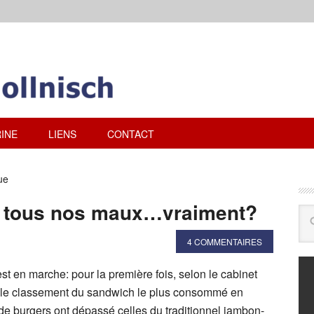
INE
LIENS
CONTACT
ue
e tous nos maux…vraiment?
4 COMMENTAIRES
st en marche: pour la première fois, selon le cabinet
 le classement du sandwich le plus consommé en
de burgers ont dépassé celles du traditionnel jambon-