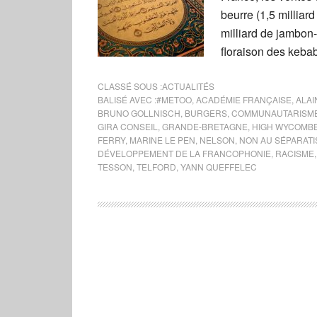
beurre (1,5 milliar
milliard de jambon
floraison des keba
CLASSÉ SOUS :
ACTUALITÉS
BALISÉ AVEC :
#METOO
,
ACADÉMIE FRANÇAISE
,
ALAI
BRUNO GOLLNISCH
,
BURGERS
,
COMMUNAUTARISM
GIRA CONSEIL
,
GRANDE-BRETAGNE
,
HIGH WYCOMB
FERRY
,
MARINE LE PEN
,
NELSON
,
NON AU SÉPARATI
DÉVELOPPEMENT DE LA FRANCOPHONIE
,
RACISME
TESSON
,
TELFORD
,
YANN QUEFFELEC