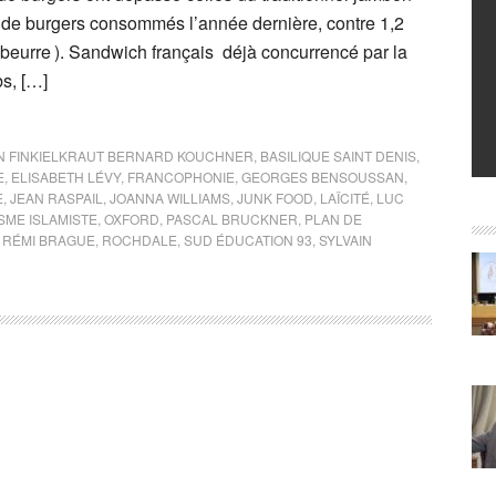
d de burgers consommés l’année dernière, contre 1,2
-beurre ). Sandwich français déjà concurrencé par la
bs, […]
N FINKIELKRAUT BERNARD KOUCHNER
,
BASILIQUE SAINT DENIS
,
E
,
ELISABETH LÉVY
,
FRANCOPHONIE
,
GEORGES BENSOUSSAN
,
E
,
JEAN RASPAIL
,
JOANNA WILLIAMS
,
JUNK FOOD
,
LAÏCITÉ
,
LUC
SME ISLAMISTE
,
OXFORD
,
PASCAL BRUCKNER
,
PLAN DE
,
RÉMI BRAGUE
,
ROCHDALE
,
SUD ÉDUCATION 93
,
SYLVAIN