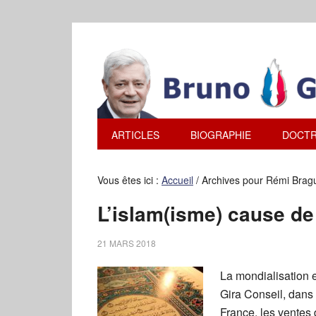
ARTICLES
BIOGRAPHIE
DOCTR
Vous êtes ici :
Accueil
/
Archives pour Rémi Brag
L’islam(isme) cause d
21 MARS 2018
La mondialisation e
Gira Conseil, dans
France, les ventes 