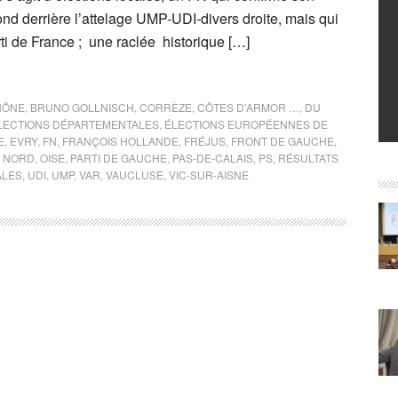
nd derrière l’attelage UMP-UDI-divers droite, mais qui
rti de France ; une raclée historique […]
HÔNE
,
BRUNO GOLLNISCH
,
CORRÈZE
,
CÔTES D’ARMOR …
,
DU
LECTIONS DÉPARTEMENTALES
,
ÉLECTIONS EUROPÉENNES DE
E
,
EVRY
,
FN
,
FRANÇOIS HOLLANDE
,
FRÉJUS
,
FRONT DE GAUCHE
,
,
NORD
,
OISE
,
PARTI DE GAUCHE
,
PAS-DE-CALAIS
,
PS
,
RÉSULTATS
ALES
,
UDI
,
UMP
,
VAR
,
VAUCLUSE
,
VIC-SUR-AISNE