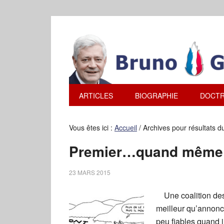
ARTICLES
BIOGRAPHIE
DOCTR
Vous êtes ici :
Accueil
/
Archives pour résultats d
Premier…quand même 
23 MARS 2015
Une coalition des p
meilleur qu’annonc
peu fiables quand i