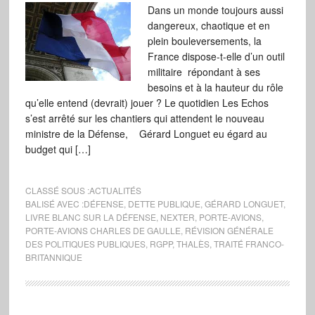
Dans un monde toujours aussi
dangereux, chaotique et en
plein bouleversements, la
France dispose-t-elle d’un outil
militaire répondant à ses
besoins et à la hauteur du rôle
qu’elle entend (devrait) jouer ? Le quotidien Les Echos
s’est arrêté sur les chantiers qui attendent le nouveau
ministre de la Défense, Gérard Longuet eu égard au
budget qui […]
CLASSÉ SOUS :
ACTUALITÉS
BALISÉ AVEC :
DÉFENSE
,
DETTE PUBLIQUE
,
GÉRARD LONGUET
,
LIVRE BLANC SUR LA DÉFENSE
,
NEXTER
,
PORTE-AVIONS
,
PORTE-AVIONS CHARLES DE GAULLE
,
RÉVISION GÉNÉRALE
DES POLITIQUES PUBLIQUES
,
RGPP
,
THALÈS
,
TRAITÉ FRANCO-
BRITANNIQUE