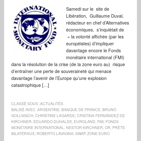
Samedi sur le site de
Libération, Guillaume Duval,
rédacteur en chef d’Alternatives
économiques, s’inquiètait de
« la volonté affichée (par les
européistes) d’impliquer
davantage encore le Fonds
monétaire international (FMI)
dans la résolution de la crise (de la zone euro au) risque
d’entraîner une perte de souveraineté qui menace
davantage l’avenir de l’Europe qu’une explosion
catastrophique […]
CLASSÉ SOUS :
ACTUALITÉS
BALISÉ AVEC :
ARGENTINE
,
BANQUE DE FRANCE
,
BRUNO
GOLLNISCH
,
CHRISTINE LAGARDE
,
CRISTINA FERNÁNDEZ DE
KIRCHNER
,
EDUARDO DUHALDE
,
EUROLAND
,
FMI
,
FONDS
MONÉTAIRE INTERNATIONAL
,
NESTOR KIRCHNER
,
OR
,
PRÊTS
BILATÉRAUX
,
ROBERTO LAVAGNA
,
SWAP
,
ZONE EURO