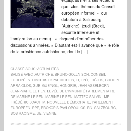
expliquait hier à ses lecteurs
que «les thèmes du Conseil
européen informel » qui
débutera à Salzbourg
(Autriche) jeudi (Brexit,
sécurité intérieure et
immigration au menu) « risquent d’entraîner des
discussions animées. » D’autant est-il avancé que « le rôle
de la présidence autrichienne, dont le […]
CLASSÉ SOUS :
ACTUALITÉS
BALISÉ AVEC :
AUTRICHE
,
BRUNO GOLLNISCH
,
CONSEIL
EUROPÉEN
,
DIMITRIS PAPADIMOULIS
,
EI
,
FPÖ
,
FRÉJUS
,
GROUPE
ARRAIOLOS
,
GUE
,
GUE/NGL
,
HONGRIE
,
JEAN ASSELBORN
,
JEAN-MARIE LE PEN
,
LEVÉE DE L'IMMUNITÉ PARLEMENTAIRE
DE MARINE LE PEN
,
MARINE LE PEN
,
MATTEO SALVINI
,
ME
FRÉDÉRIC JOACHIM
,
NOUVELLE DÉMOCRATIE
,
PARLEMENT
EUROPÉEN
,
PPE
,
PROKOPIS PAVLOPOULOS
,
RN
,
SALZBOURG
,
SOS RACISME
,
UE
,
VIENNE