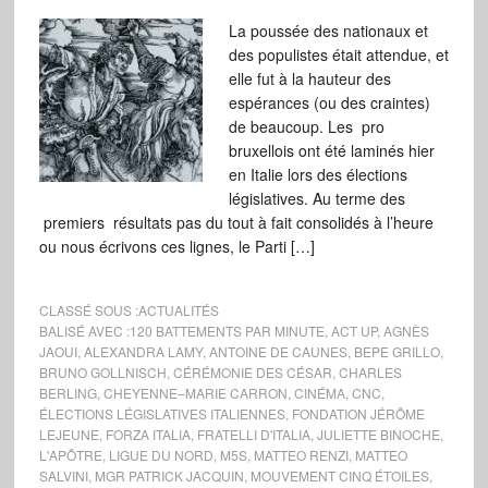
La poussée des nationaux et
des populistes était attendue, et
elle fut à la hauteur des
espérances (ou des craintes)
de beaucoup. Les pro
bruxellois ont été laminés hier
en Italie lors des élections
législatives. Au terme des
premiers résultats pas du tout à fait consolidés à l’heure
ou nous écrivons ces lignes, le Parti […]
CLASSÉ SOUS :
ACTUALITÉS
BALISÉ AVEC :
120 BATTEMENTS PAR MINUTE
,
ACT UP
,
AGNÈS
JAOUI
,
ALEXANDRA LAMY
,
ANTOINE DE CAUNES
,
BEPE GRILLO
,
BRUNO GOLLNISCH
,
CÉRÉMONIE DES CÉSAR
,
CHARLES
BERLING
,
CHEYENNE–MARIE CARRON
,
CINÉMA
,
CNC
,
ÉLECTIONS LÉGISLATIVES ITALIENNES
,
FONDATION JÉRÔME
LEJEUNE
,
FORZA ITALIA
,
FRATELLI D'ITALIA
,
JULIETTE BINOCHE
,
L'APÔTRE
,
LIGUE DU NORD
,
M5S
,
MATTEO RENZI
,
MATTEO
SALVINI
,
MGR PATRICK JACQUIN
,
MOUVEMENT CINQ ÉTOILES
,