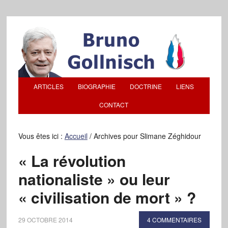
ARTICLES
BIOGRAPHIE
DOCTRINE
LIENS
CONTACT
Vous êtes ici :
Accueil
/
Archives pour Slimane Zéghidour
« La révolution
nationaliste » ou leur
« civilisation de mort » ?
29 OCTOBRE 2014
4 COMMENTAIRES