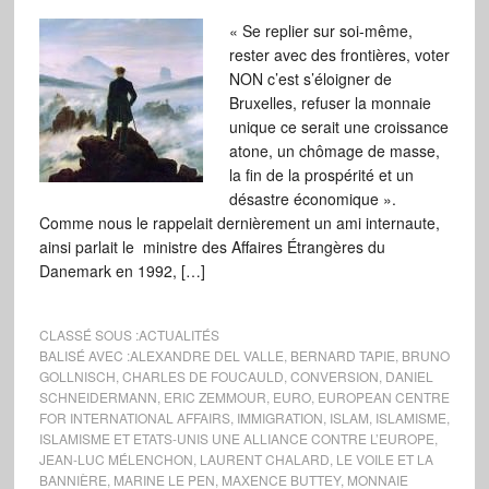
« Se replier sur soi-même,
rester avec des frontières, voter
NON c’est s’éloigner de
Bruxelles, refuser la monnaie
unique ce serait une croissance
atone, un chômage de masse,
la fin de la prospérité et un
désastre économique ».
Comme nous le rappelait dernièrement un ami internaute,
ainsi parlait le ministre des Affaires Étrangères du
Danemark en 1992, […]
CLASSÉ SOUS :
ACTUALITÉS
BALISÉ AVEC :
ALEXANDRE DEL VALLE
,
BERNARD TAPIE
,
BRUNO
GOLLNISCH
,
CHARLES DE FOUCAULD
,
CONVERSION
,
DANIEL
SCHNEIDERMANN
,
ERIC ZEMMOUR
,
EURO
,
EUROPEAN CENTRE
FOR INTERNATIONAL AFFAIRS
,
IMMIGRATION
,
ISLAM
,
ISLAMISME
,
ISLAMISME ET ETATS-UNIS UNE ALLIANCE CONTRE L’EUROPE
,
JEAN-LUC MÉLENCHON
,
LAURENT CHALARD
,
LE VOILE ET LA
BANNIÈRE
,
MARINE LE PEN
,
MAXENCE BUTTEY
,
MONNAIE