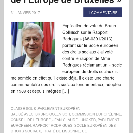
31 JANVIER 2017
1 COMMENTAIRE
Explication de vote de Bruno
Gollnisch sur le Rapport
Rodrigues (A8-0391/2016)
portant sur le Socle européen
des droits sociaux J’ai voté
contre le rapport de Mme
Rodrigues réclamant un « socle
européen de droits sociaux ». Il
me semble en effet qu’il existe déjà. Il existe une charte
communautaire des droits sociaux fondamentaux, adoptée
en 1989 et depuis intégrée […]
CLASSÉ SOUS :
PARLEMENT EUROPÉEN
BALISÉ AVEC :
BRUNO GOLLNISCH
,
COMMISSION EUROPÉENNE
,
CONSEIL DE L’EUROPE
,
JEAN-CLAUDE JUNCKER
,
PARLEMENT
EUROPÉEN
,
RAPPORT RODRIGUES
,
SOCLE EUROPÉEN DES
DROITS SOCIAUX
,
TRAITÉ DE LISBONNE
,
UE