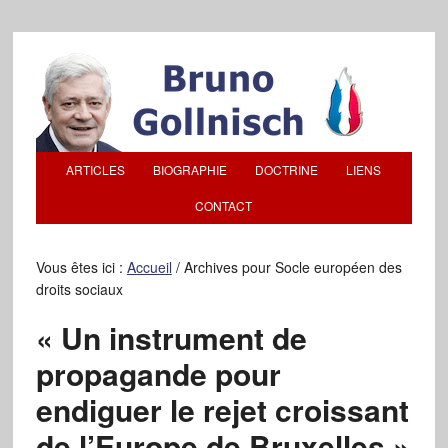
ARTICLES
BIOGRAPHIE
DOCTRINE
LIENS
CONTACT
Vous êtes ici :
Accueil
/
Archives pour Socle européen des
droits sociaux
« Un instrument de
propagande pour
endiguer le rejet croissant
de l’Europe de Bruxelles »