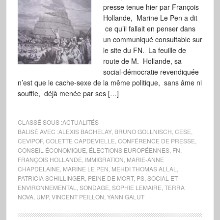
presse tenue hier par François
Hollande, Marine Le Pen a dit
ce qu’il fallait en penser dans
un communiqué consultable sur
le site du FN. La feuille de
route de M. Hollande, sa
social-démocratie revendiquée
n’est que le cache-sexe de la même politique, sans âme ni
souffle, déjà menée par ses […]
CLASSÉ SOUS :
ACTUALITÉS
BALISÉ AVEC :
ALEXIS BACHELAY
,
BRUNO GOLLNISCH
,
CESE
,
CEVIPOF
,
COLETTE CAPDEVIELLE
,
CONFÉRENCE DE PRESSE
,
CONSEIL ÉCONOMIQUE
,
ÉLECTIONS EUROPÉENNES
,
FN
,
FRANÇOIS HOLLANDE
,
IMMIGRATION
,
MARIE-ANNE
CHAPDELAINE
,
MARINE LE PEN
,
MEHDI THOMAS ALLAL
,
PATRICIA SCHILLINGER
,
PEINE DE MORT
,
PS
,
SOCIAL ET
ENVIRONNEMENTAL
,
SONDAGE
,
SOPHIE LEMAIRE
,
TERRA
NOVA
,
UMP
,
VINCENT PEILLON
,
YANN GALUT