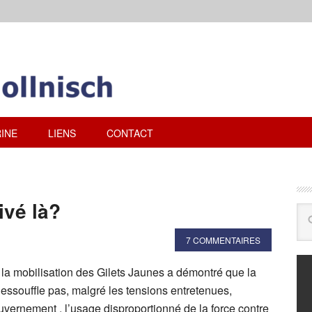
INE
LIENS
CONTACT
ivé là?
7 COMMENTAIRES
 la mobilisation des Gilets Jaunes a démontré que la
’essouffle pas, malgré les tensions entretenues,
uvernement , l’usage disproportionné de la force contre