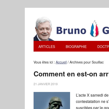
ARTICLES
BIOGRAPHIE
DOCTR
Vous êtes ici :
Accueil
/
Archives pour Souillac
Comment en est-on arr
21 JANVIER 2019
L’acte X samedi de
contestatation ne s
suscitées par le go