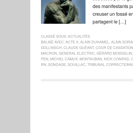
des manifestants pa
creuser un fossé en
partagent le […]
CLASSÉ SOUS :
ACTUALITÉS
BALISÉ AVEC :
ACTE X
,
ALAIN DUHAMEL
,
ALAIN SORA
GOLLNISCH
,
CLAUDE GUÉANT
,
COUR DE CASSATIO
MACRON
,
GENERAL ELECTRIC
,
GÉRARD MOISSELIN
PEN
,
MICHEL CAMUX
,
MONTAUBAN
,
NICK CONRAD
,
O
RN
,
SONDAGE
,
SOUILLAC
,
TRIBUNAL CORRECTIONN