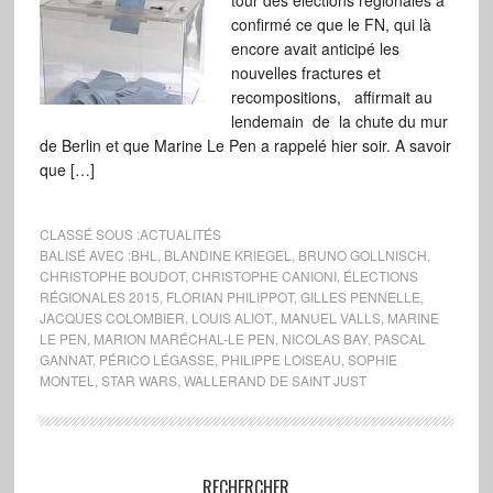
tour des élections régionales a
confirmé ce que le FN, qui là
encore avait anticipé les
nouvelles fractures et
recompositions, affirmait au
lendemain de la chute du mur
de Berlin et que Marine Le Pen a rappelé hier soir. A savoir
que […]
CLASSÉ SOUS :
ACTUALITÉS
BALISÉ AVEC :
BHL
,
BLANDINE KRIEGEL
,
BRUNO GOLLNISCH
,
CHRISTOPHE BOUDOT
,
CHRISTOPHE CANIONI
,
ÉLECTIONS
RÉGIONALES 2015
,
FLORIAN PHILIPPOT
,
GILLES PENNELLE
,
JACQUES COLOMBIER
,
LOUIS ALIOT.
,
MANUEL VALLS
,
MARINE
LE PEN
,
MARION MARÉCHAL-LE PEN
,
NICOLAS BAY
,
PASCAL
GANNAT
,
PÉRICO LÉGASSE
,
PHILIPPE LOISEAU
,
SOPHIE
MONTEL
,
STAR WARS
,
WALLERAND DE SAINT JUST
RECHERCHER