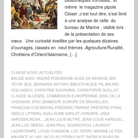
bibliothèques frontistes, et
même le magazine pipole
Closer ,c’est tout dire, s’est livré
à une analyse de celle du
bureau de Marine , visible lors
de la présentation de ses
vœux. Une curiosité éveillée par les quelques dizaines
d’ouvrages, classés en neuf thèmes -Agriculture/Ruralité,
Chrétiens d’Orient/Islamisme, […]
CLASSÉ SOUS :
ACTUALITÉS
BALISÉ AVEC :
ANDRÉ POSOKHOW
,
AUDE DE KERROS
,
BAT
YE’OR
,
BCE
,
BERNARD ANTONY
,
BIBLIOTHÈQUE FN
,
BRUNO
GOLLNISCH
,
CHRISTINE SOURGINS
,
CHRISTOPHE GUILLUY
,
CLAUDE ALLÈGRE
,
COMMISSION EUROPÉENNE
,
ERIC DE LA
CHESNAIS
,
ERIC ZEMMOUR
,
EUROPE DE BRUXELLES
,
FRANÇOIS COSTANTINI
,
FRÉDÉRIC PARRAT
,
FRÉDÉRIC PONS
,
GISÈLE LITTMAN
,
GUILLAUME SARLAT
,
HONGRIE
,
JANA
VARGOVICIKOVA...
,
JEAN-LOUIS BUTRÉ
,
JEAN-LOUIS HAROUEL
,
JEAN-LUC GRÉAU
,
JEAN-PAUL GOUREVITCH
,
LAURENT
LAGARTEMPE
,
LOUIS CHAGNON
,
LUC FERRY
,
MARINE LE PEN
,
MAURICE ALLAIS
,
NICOLAS PERRUCHOT
,
PATRICK BUISSON
,