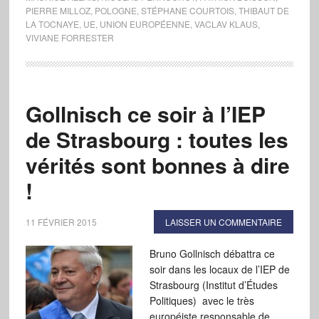
PIERRE MILLOZ
,
POLOGNE
,
STÉPHANE COURTOIS
,
THIBAUT DE
LA TOCNAYE
,
UE
,
UNION EUROPÉENNE
,
VACLAV KLAUS
,
VIVIANE FORRESTER
Gollnisch ce soir à l’IEP
de Strasbourg : toutes les
vérités sont bonnes à dire
!
11 FÉVRIER 2015
LAISSER UN COMMENTAIRE
Bruno Gollnisch débattra ce
soir dans les locaux de l’IEP de
Strasbourg (Institut d’Études
Politiques) avec le très
européiste responsable de