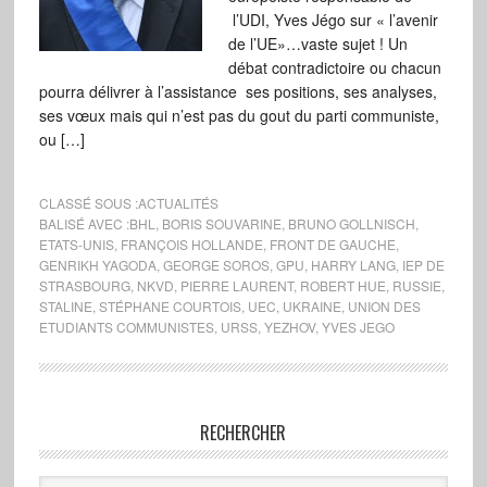
l’UDI, Yves Jégo sur « l’avenir
de l’UE»…vaste sujet ! Un
débat contradictoire ou chacun
pourra délivrer à l’assistance ses positions, ses analyses,
ses vœux mais qui n’est pas du gout du parti communiste,
ou […]
CLASSÉ SOUS :
ACTUALITÉS
BALISÉ AVEC :
BHL
,
BORIS SOUVARINE
,
BRUNO GOLLNISCH
,
ETATS-UNIS
,
FRANÇOIS HOLLANDE
,
FRONT DE GAUCHE
,
GENRIKH YAGODA
,
GEORGE SOROS
,
GPU
,
HARRY LANG
,
IEP DE
STRASBOURG
,
NKVD
,
PIERRE LAURENT
,
ROBERT HUE
,
RUSSIE
,
STALINE
,
STÉPHANE COURTOIS
,
UEC
,
UKRAINE
,
UNION DES
ETUDIANTS COMMUNISTES
,
URSS
,
YEZHOV
,
YVES JEGO
RECHERCHER