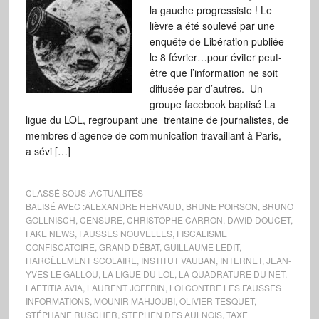
la gauche progressiste ! Le
lièvre a été soulevé par une
enquête de Libération publiée
le 8 février…pour éviter peut-
être que l’information ne soit
diffusée par d’autres. Un
groupe facebook baptisé La
ligue du LOL, regroupant une trentaine de journalistes, de
membres d’agence de communication travaillant à Paris,
a sévi […]
CLASSÉ SOUS :
ACTUALITÉS
BALISÉ AVEC :
ALEXANDRE HERVAUD
,
BRUNE POIRSON
,
BRUNO
GOLLNISCH
,
CENSURE
,
CHRISTOPHE CARRON
,
DAVID DOUCET
,
FAKE NEWS
,
FAUSSES NOUVELLES
,
FISCALISME
CONFISCATOIRE
,
GRAND DÉBAT
,
GUILLAUME LEDIT
,
HARCÈLEMENT SCOLAIRE
,
INSTITUT VAUBAN
,
INTERNET
,
JEAN-
YVES LE GALLOU
,
LA LIGUE DU LOL
,
LA QUADRATURE DU NET
,
LAETITIA AVIA
,
LAURENT JOFFRIN
,
LOI CONTRE LES FAUSSES
INFORMATIONS
,
MOUNIR MAHJOUBI
,
OLIVIER TESQUET
,
STÉPHANE RUSCHER
,
STEPHEN DES AULNOIS
,
TAXE