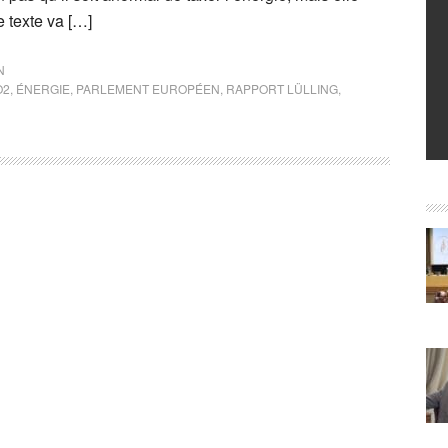
e texte va […]
N
O2
,
ÉNERGIE
,
PARLEMENT EUROPÉEN
,
RAPPORT LÜLLING
,