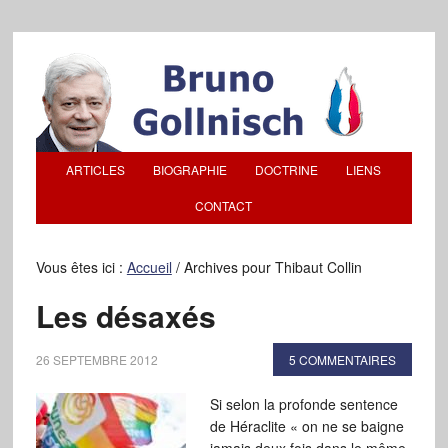
ARTICLES
BIOGRAPHIE
DOCTRINE
LIENS
CONTACT
Vous êtes ici :
Accueil
/
Archives pour Thibaut Collin
Les désaxés
26 SEPTEMBRE 2012
5 COMMENTAIRES
Si selon la profonde sentence
de Héraclite « on ne se baigne