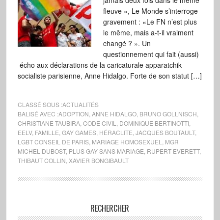
jamais deux fois dans le même
fleuve », Le Monde s’interroge
gravement : «Le FN n’est plus
le même, mais a-t-il vraiment
changé ? ». Un
questionnement qui fait (aussi)
écho aux déclarations de la caricaturale apparatchik
socialiste parisienne, Anne Hidalgo. Forte de son statut […]
CLASSÉ SOUS :
ACTUALITÉS
BALISÉ AVEC :
ADOPTION
,
ANNE HIDALGO
,
BRUNO GOLLNISCH
,
CHRISTIANE TAUBIRA
,
CODE CIVIL
,
DOMINIQUE BERTINOTTI
,
EELV
,
FAMILLE
,
GAY GAMES
,
HÉRACLITE
,
JACQUES BOUTAULT
,
LGBT CONSEIL DE PARIS
,
MARIAGE HOMOSEXUEL
,
MGR
MICHEL DUBOST
,
PLUS GAY SANS MARIAGE
,
RUPERT EVERETT
,
THIBAUT COLLIN
,
XAVIER BONGIBAULT
RECHERCHER