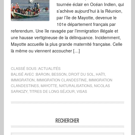
tournée éclair en Océan Indien, qui
s’achève aujourd’hui à la Réunion,
par l’île de Mayotte, devenue le
101e département français par
referendum. Une île ravagée par l’immigration illégale et
une hausse vertigineuse de la délinquance. Incidemment,
Mayotte accueille la plus grande maternité française. Celle
là même ou viennent accoucher […]
CLASSÉ SOUS :
ACTUALITÉS
BALISÉ AVEC :
BAROIN
,
BESSON
,
DROIT DU SOL
,
HAÏTI
,
IMMIGRATION
,
IMMIGRATION CLANDESTINE
,
IMMIGRATION
CLANDESTINES
,
MAYOTTE
,
NATURALISATIONS
,
NICOLAS
SARKOZY
,
TITRES DE LONG SÉJOUR
,
VISAS
RECHERCHER