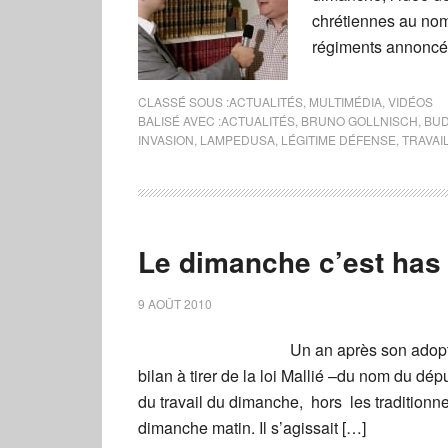
chrétiennes au nom
régiments annoncées
CLASSÉ SOUS :
ACTUALITÉS
,
MULTIMÉDIA
,
VIDÉOS
BALISÉ AVEC :
ACTUALITÉS
,
BRUNO GOLLNISCH
,
BUD
INVASION
,
LAMPEDUSA
,
LÉGITIME DÉFENSE
,
TRAVAI
Le dimanche c’est ha
9 AOÛT 2010
Un an après son adopti
bilan à tirer de la loi Mallié –du nom du dép
du travail du dimanche, hors les tradition
dimanche matin. Il s’agissait […]