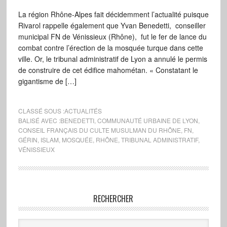
La région Rhône-Alpes fait décidemment l’actualité puisque
Rivarol rappelle également que Yvan Benedetti, conseiller
municipal FN de Vénissieux (Rhône), fut le fer de lance du
combat contre l’érection de la mosquée turque dans cette
ville. Or, le tribunal administratif de Lyon a annulé le permis
de construire de cet édifice mahométan. « Constatant le
gigantisme de […]
CLASSÉ SOUS :
ACTUALITÉS
BALISÉ AVEC :
BENEDETTI
,
COMMUNAUTÉ URBAINE DE LYON
,
CONSEIL FRANÇAIS DU CULTE MUSULMAN DU RHÔNE
,
FN
,
GÉRIN
,
ISLAM
,
MOSQUÉE
,
RHÔNE
,
TRIBUNAL ADMINISTRATIF
,
VÉNISSIEUX
RECHERCHER