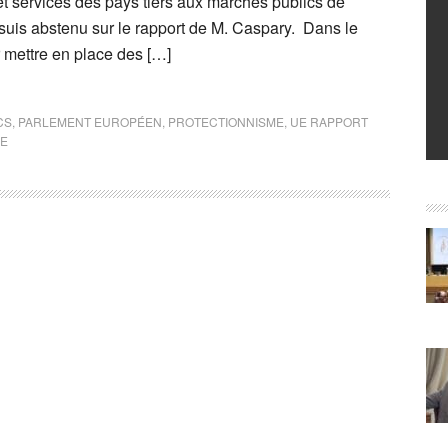
et services des pays tiers aux marchés publics de
suis abstenu sur le rapport de M. Caspary. Dans le
r mettre en place des […]
CS
,
PARLEMENT EUROPÉEN
,
PROTECTIONNISME
,
UE RAPPORT
NE