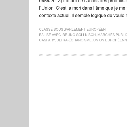
0454/2013) traitant de l’Accès des produits 
l’Union C‘est la mort dans l’âme que je me 
contexte actuel, il semble logique de vouloi
CLASSÉ SOUS :
PARLEMENT EUROPÉEN
BALISÉ AVEC :
BRUNO GOLLNISCH
,
MARCHÉS PUBLI
CASPARY
,
ULTRA-ÉCHANGISME
,
UNION EUROPÉEN