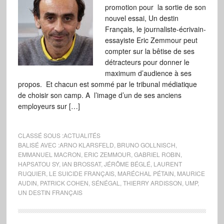
promotion pour la sortie de son
nouvel essai, Un destin
Français, le journaliste-écrivain-
essayiste Eric Zemmour peut
compter sur la bêtise de ses
détracteurs pour donner le
maximum d’audience à ses
propos. Et chacun est sommé par le tribunal médiatique
de choisir son camp. A l’image d’un de ses anciens
employeurs sur […]
CLASSÉ SOUS :
ACTUALITÉS
BALISÉ AVEC :
ARNO KLARSFELD
,
BRUNO GOLLNISCH
,
EMMANUEL MACRON
,
ERIC ZEMMOUR
,
GABRIEL ROBIN
,
HAPSATOU SY
,
IAN BROSSAT
,
JÉRÔME BÉGLÉ
,
LAURENT
RUQUIER
,
LE SUICIDE FRANÇAIS
,
MARÉCHAL PÉTAIN
,
MAURICE
AUDIN
,
PATRICK COHEN
,
SÉNÉGAL
,
THIERRY ARDISSON
,
UMP
,
UN DESTIN FRANÇAIS