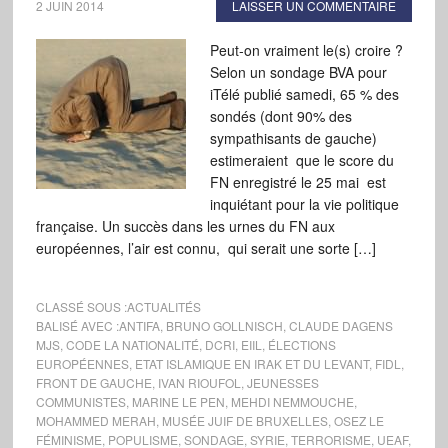
2 JUIN 2014
LAISSER UN COMMENTAIRE
Peut-on vraiment le(s) croire ?
Selon un sondage BVA pour
iTélé publié samedi, 65 % des
sondés (dont 90% des
sympathisants de gauche)
estimeraient que le score du
FN enregistré le 25 mai est
inquiétant pour la vie politique
française. Un succès dans les urnes du FN aux
européennes, l’air est connu, qui serait une sorte […]
CLASSÉ SOUS :
ACTUALITÉS
BALISÉ AVEC :
ANTIFA
,
BRUNO GOLLNISCH
,
CLAUDE DAGENS
MJS
,
CODE LA NATIONALITÉ
,
DCRI
,
EIIL
,
ÉLECTIONS
EUROPÉENNES
,
ETAT ISLAMIQUE EN IRAK ET DU LEVANT
,
FIDL
,
FRONT DE GAUCHE
,
IVAN RIOUFOL
,
JEUNESSES
COMMUNISTES
,
MARINE LE PEN
,
MEHDI NEMMOUCHE
,
MOHAMMED MERAH
,
MUSÉE JUIF DE BRUXELLES
,
OSEZ LE
FÉMINISME
,
POPULISME
,
SONDAGE
,
SYRIE
,
TERRORISME
,
UEAF
,