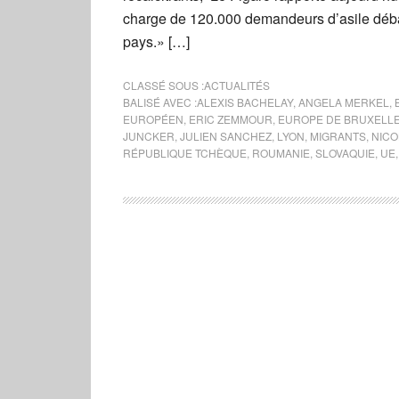
charge de 120.000 demandeurs d’asile débar
pays.» […]
CLASSÉ SOUS :
ACTUALITÉS
BALISÉ AVEC :
ALEXIS BACHELAY
,
ANGELA MERKEL
,
EUROPÉEN
,
ERIC ZEMMOUR
,
EUROPE DE BRUXELL
JUNCKER
,
JULIEN SANCHEZ
,
LYON
,
MIGRANTS
,
NICO
RÉPUBLIQUE TCHÈQUE
,
ROUMANIE
,
SLOVAQUIE
,
UE