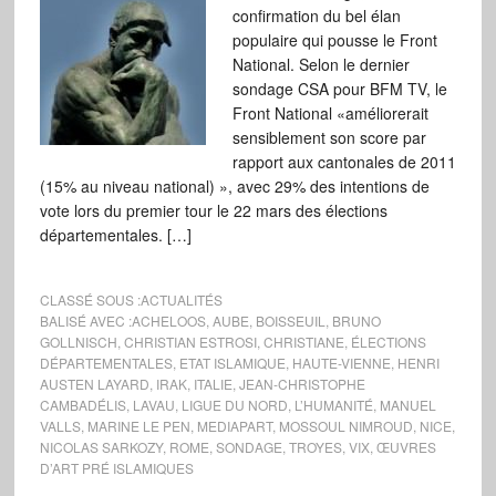
confirmation du bel élan
populaire qui pousse le Front
National. Selon le dernier
sondage CSA pour BFM TV, le
Front National «améliorerait
sensiblement son score par
rapport aux cantonales de 2011
(15% au niveau national) », avec 29% des intentions de
vote lors du premier tour le 22 mars des élections
départementales. […]
CLASSÉ SOUS :
ACTUALITÉS
BALISÉ AVEC :
ACHELOOS
,
AUBE
,
BOISSEUIL
,
BRUNO
GOLLNISCH
,
CHRISTIAN ESTROSI
,
CHRISTIANE
,
ÉLECTIONS
DÉPARTEMENTALES
,
ETAT ISLAMIQUE
,
HAUTE-VIENNE
,
HENRI
AUSTEN LAYARD
,
IRAK
,
ITALIE
,
JEAN-CHRISTOPHE
CAMBADÉLIS
,
LAVAU
,
LIGUE DU NORD
,
L’HUMANITÉ
,
MANUEL
VALLS
,
MARINE LE PEN
,
MEDIAPART
,
MOSSOUL NIMROUD
,
NICE
,
NICOLAS SARKOZY
,
ROME
,
SONDAGE
,
TROYES
,
VIX
,
ŒUVRES
D’ART PRÉ ISLAMIQUES