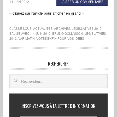
14 JUIN 2012
LAISSER UN COMMENTAIRE
– cliquez sur l’article pour afficher en grand –
CLASSÉ SOUS :
ACTUALITÉS
,
ARCHIVES
,
LÉGISLATIVES 2012
BALISÉ AVEC :
14 JUIN 2012
,
BRUNO GOLLNISCH
,
LÉGISLATVIES
2012
,
VAR MATIN
,
VOTEZ ENFIN POUR VOS IDÉES
RECHERCHER
INSCRIVEZ-VOUS À LA LETTRE D’INFORMATION