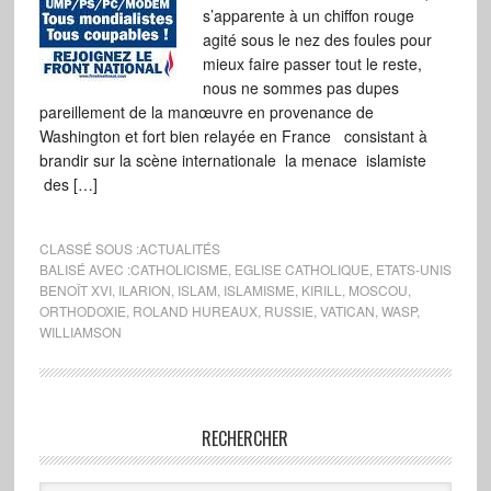
s’apparente à un chiffon rouge
agité sous le nez des foules pour
mieux faire passer tout le reste,
nous ne sommes pas dupes
pareillement de la manœuvre en provenance de
Washington et fort bien relayée en France consistant à
brandir sur la scène internationale la menace islamiste
des […]
CLASSÉ SOUS :
ACTUALITÉS
BALISÉ AVEC :
CATHOLICISME
,
EGLISE CATHOLIQUE
,
ETATS-UNIS
BENOÎT XVI
,
ILARION
,
ISLAM
,
ISLAMISME
,
KIRILL
,
MOSCOU
,
ORTHODOXIE
,
ROLAND HUREAUX
,
RUSSIE
,
VATICAN
,
WASP
,
WILLIAMSON
RECHERCHER