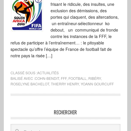
frisant le ridicule, des insultes, une
exclusion des démissions, des
portes qui claquent, des altercations,
un entraîneur-sélectionneur ko
debout, un communiqué de fronde
contre les instances de la FFF, le
refus de participer à l’entraînement… : le pitoyable
spectacle qu’offre l’équipe de France de football fait de
notre pays la risée […]
CLASSÉ SOUS :
ACTUALITÉS
BALISÉ AVEC :
COHN-BENDIT
,
FFF
,
FOOTBALL
,
RIBÉRY
,
ROSELYNE BACHELOT
,
THIERRY HENRY
,
YOANN GOURCUFF
RECHERCHER