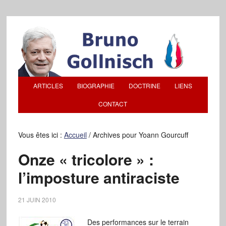
ARTICLES
BIOGRAPHIE
DOCTRINE
LIENS
CONTACT
Vous êtes ici :
Accueil
/
Archives pour Yoann Gourcuff
Onze « tricolore » :
l’imposture antiraciste
21 JUIN 2010
Des performances sur le terrain