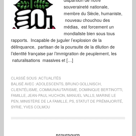
disparition de notre
souveraineté nationale,
membre du Siècle, humaniste,
nouveau chouchou des
médias, est forcement un
mondialiste bien sous tous
rapports. Incapable de juguler l’explosion de la
délinquance, partisan de la poursuite de la dilution de
l’identité française par l’immigration de peuplement, les
naturalisations massives et […]
CLASSÉ SOUS :
ACTUALITÉS
BALISÉ AVEC :
ADOLESCENTS
,
BRUNO GOLLNISCH
,
CLIENTÉLISME
,
COMMUNAUTARISME
,
DOMINIQUE BERTINOTTI
,
FAMILLE
,
JEAN-PAUL HUCHON
,
MANUEL VALLS
,
MARINE LE
PEN
,
MINISTÈRE DE LA FAMILLE
,
PS
,
STATUT DE PRÉMAJORITÉ
,
SYRIE
,
YVES COLMOU