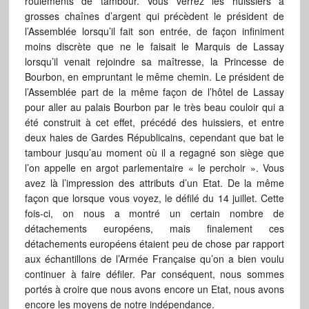
roulements de tambour. Vous verrez les huissiers à
grosses chaînes d’argent qui précèdent le président de
l’Assemblée lorsqu’il fait son entrée, de façon infiniment
moins discrète que ne le faisait le Marquis de Lassay
lorsqu’il venait rejoindre sa maîtresse, la Princesse de
Bourbon, en empruntant le même chemin. Le président de
l’Assemblée part de la même façon de l’hôtel de Lassay
pour aller au palais Bourbon par le très beau couloir qui a
été construit à cet effet, précédé des huissiers, et entre
deux haies de Gardes Républicains, cependant que bat le
tambour jusqu’au moment où il a regagné son siège que
l’on appelle en argot parlementaire « le perchoir ». Vous
avez là l’impression des attributs d’un Etat. De la même
façon que lorsque vous voyez, le défilé du 14 juillet. Cette
fois-ci, on nous a montré un certain nombre de
détachements européens, mais finalement ces
détachements européens étaient peu de chose par rapport
aux échantillons de l’Armée Française qu’on a bien voulu
continuer à faire défiler. Par conséquent, nous sommes
portés à croire que nous avons encore un Etat, nous avons
encore les moyens de notre indépendance.