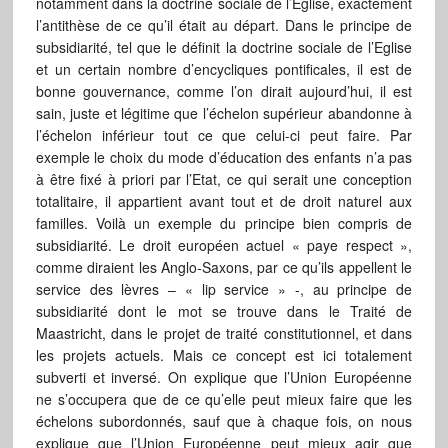
notamment dans la doctrine sociale de l’Eglise, exactement
l’antithèse de ce qu’il était au départ. Dans le principe de
subsidiarité, tel que le définit la doctrine sociale de l’Eglise
et un certain nombre d’encycliques pontificales, il est de
bonne gouvernance, comme l’on dirait aujourd’hui, il est
sain, juste et légitime que l’échelon supérieur abandonne à
l’échelon inférieur tout ce que celui-ci peut faire. Par
exemple le choix du mode d’éducation des enfants n’a pas
à être fixé à priori par l’Etat, ce qui serait une conception
totalitaire, il appartient avant tout et de droit naturel aux
familles. Voilà un exemple du principe bien compris de
subsidiarité. Le droit européen actuel « paye respect »,
comme diraient les Anglo-Saxons, par ce qu’ils appellent le
service des lèvres – « lip service » -, au principe de
subsidiarité dont le mot se trouve dans le Traité de
Maastricht, dans le projet de traité constitutionnel, et dans
les projets actuels. Mais ce concept est ici totalement
subverti et inversé. On explique que l’Union Européenne
ne s’occupera que de ce qu’elle peut mieux faire que les
échelons subordonnés, sauf que à chaque fois, on nous
explique que l’Union Européenne peut mieux agir que