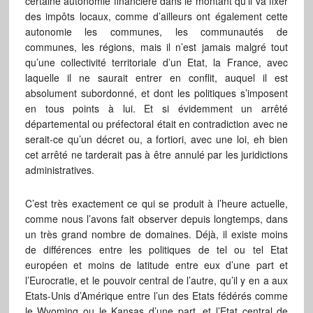
certaine autonomie financière dans le montant qu’il va fixer
des impôts locaux, comme d’ailleurs ont également cette
autonomie les communes, les communautés de
communes, les régions, mais il n’est jamais malgré tout
qu’une collectivité territoriale d’un Etat, la France, avec
laquelle il ne saurait entrer en conflit, auquel il est
absolument subordonné, et dont les politiques s’imposent
en tous points à lui. Et si évidemment un arrêté
départemental ou préfectoral était en contradiction avec ne
serait-ce qu’un décret ou, a fortiori, avec une loi, eh bien
cet arrêté ne tarderait pas à être annulé par les juridictions
administratives.
C’est très exactement ce qui se produit à l’heure actuelle,
comme nous l’avons fait observer depuis longtemps, dans
un très grand nombre de domaines. Déjà, il existe moins
de différences entre les politiques de tel ou tel Etat
européen et moins de latitude entre eux d’une part et
l’Eurocratie, et le pouvoir central de l’autre, qu’il y en a aux
Etats-Unis d’Amérique entre l’un des Etats fédérés comme
le Wyoming ou le Kansas d’une part, et l’Etat central de