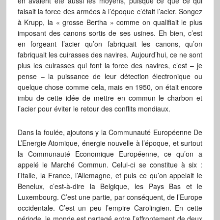
en avaient été aussi les moyens, puisque ce que ce qui
faisait la force des armées à l’époque c’était l’acier. Songez
à Krupp, la « grosse Bertha » comme on qualifiait le plus
imposant des canons sortis de ses usines. Eh bien, c’est
en forgeant l’acier qu’on fabriquait les canons, qu’on
fabriquait les cuirasses des navires. Aujourd’hui, ce ne sont
plus les cuirasses qui font la force des navires, c’est – je
pense – la puissance de leur détection électronique ou
quelque chose comme cela, mais en 1950, on était encore
imbu de cette idée de mettre en commun le charbon et
l’acier pour éviter le retour des conflits mondiaux.
Dans la foulée, ajoutons y la Communauté Européenne De
L’Energie Atomique, énergie nouvelle à l’époque, et surtout
la Communauté Economique Européenne, ce qu’on a
appelé le Marché Commun. Celui-ci se constitue à six :
l’Italie, la France, l’Allemagne, et puis ce qu’on appelait le
Benelux, c’est-à-dire la Belgique, les Pays Bas et le
Luxembourg. C’est une partie, par conséquent, de l’Europe
occidentale. C’est un peu l’empire Carolingien. En cette
période, le monde est partagé entre l’affrontement de deux