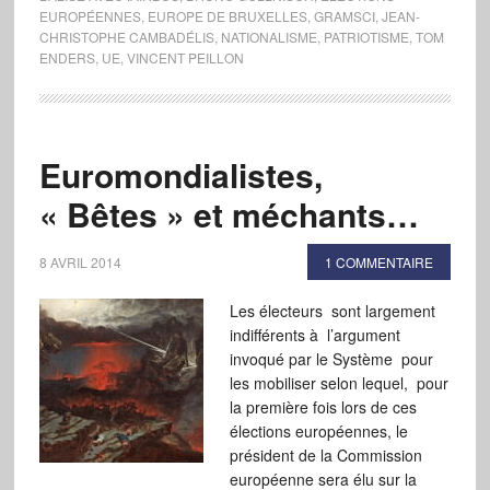
EUROPÉENNES
,
EUROPE DE BRUXELLES
,
GRAMSCI
,
JEAN-
CHRISTOPHE CAMBADÉLIS
,
NATIONALISME
,
PATRIOTISME
,
TOM
ENDERS
,
UE
,
VINCENT PEILLON
Euromondialistes,
« Bêtes » et méchants…
8 AVRIL 2014
1 COMMENTAIRE
Les électeurs sont largement
indifférents à l’argument
invoqué par le Système pour
les mobiliser selon lequel, pour
la première fois lors de ces
élections européennes, le
président de la Commission
européenne sera élu sur la