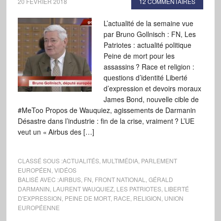
20 FÉVRIER 2018
12 COMMENTAIRES
L’actualité de la semaine vue
par Bruno Gollnisch : FN, Les
Patriotes : actualité politique
Peine de mort pour les
assassins ? Race et religion :
questions d’identité Liberté
d’expression et devoirs moraux
James Bond, nouvelle cible de
#MeToo Propos de Wauquiez, agissements de Darmanin
Désastre dans l’industrie : fin de la crise, vraiment ? L’UE
veut un « Airbus des […]
CLASSÉ SOUS :
ACTUALITÉS
,
MULTIMÉDIA
,
PARLEMENT
EUROPÉEN
,
VIDÉOS
BALISÉ AVEC :
AIRBUS
,
FN
,
FRONT NATIONAL
,
GÉRALD
DARMANIN
,
LAURENT WAUQUIEZ
,
LES PATRIOTES
,
LIBERTÉ
D'EXPRESSION
,
PEINE DE MORT
,
RACE
,
RELIGION
,
UNION
EUROPÉENNE