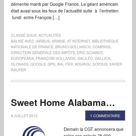
démentie mardi par Google France. Le géant américain
était aussi sous les feux de l’actualité suite à l’entretien
lundi entre François […]
CLASSÉ SOUS :
ACTUALITÉS
BALISÉ AVEC :
AIRBUS
,
ARIANE
,
AT INTERNET
,
BIBLIOTHÈQUE
NATIONALE DE FRANCE
,
BRUNO GOLLNISCH
,
COMPASS
,
DIRECTION GÉNÉRALE DES IMPÔTS
,
ERIC SCHMIDT
,
EUROPEANA
,
FRANÇOIS HOLLANDE
,
GALILÉO
,
GALLICA
,
GLONASS
,
GOOGLE
,
GPS
,
INA
,
ITER
,
KOUROU
,
SOYOUS
,
XAVIER
RAUFER
Sweet Home Alabama…
4 JUILLET 2012
1 COMMENTAIRE
Demain la CGT annoncera que
selon ses calculs 75 000