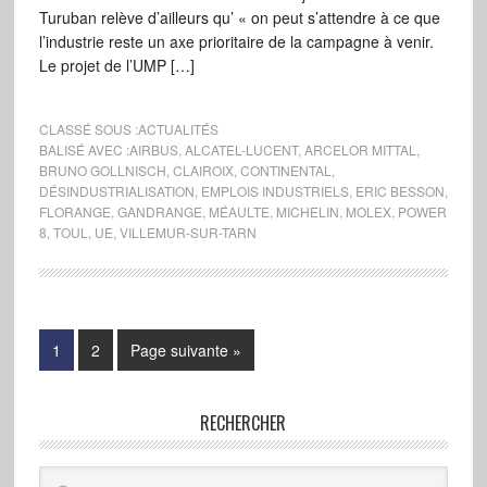
Turuban relève d’ailleurs qu’ « on peut s’attendre à ce que
l’industrie reste un axe prioritaire de la campagne à venir.
Le projet de l’UMP […]
CLASSÉ SOUS :
ACTUALITÉS
BALISÉ AVEC :
AIRBUS
,
ALCATEL-LUCENT
,
ARCELOR MITTAL
,
BRUNO GOLLNISCH
,
CLAIROIX
,
CONTINENTAL
,
DÉSINDUSTRIALISATION
,
EMPLOIS INDUSTRIELS
,
ERIC BESSON
,
FLORANGE
,
GANDRANGE
,
MÉAULTE
,
MICHELIN
,
MOLEX
,
POWER
8
,
TOUL
,
UE
,
VILLEMUR-SUR-TARN
1
2
Page suivante »
RECHERCHER