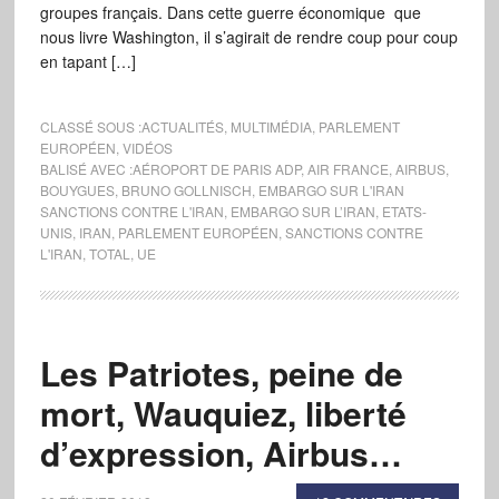
groupes français. Dans cette guerre économique que
nous livre Washington, il s’agirait de rendre coup pour coup
en tapant […]
CLASSÉ SOUS :
ACTUALITÉS
,
MULTIMÉDIA
,
PARLEMENT
EUROPÉEN
,
VIDÉOS
BALISÉ AVEC :
AÉROPORT DE PARIS ADP
,
AIR FRANCE
,
AIRBUS
,
BOUYGUES
,
BRUNO GOLLNISCH
,
EMBARGO SUR L'IRAN
SANCTIONS CONTRE L'IRAN
,
EMBARGO SUR L’IRAN
,
ETATS-
UNIS
,
IRAN
,
PARLEMENT EUROPÉEN
,
SANCTIONS CONTRE
L'IRAN
,
TOTAL
,
UE
Les Patriotes, peine de
mort, Wauquiez, liberté
d’expression, Airbus…