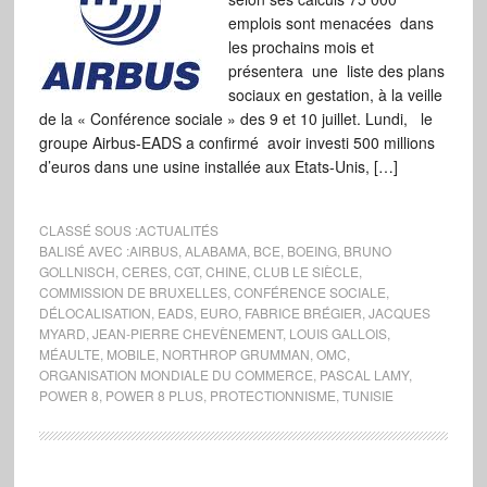
emplois sont menacées dans
les prochains mois et
présentera une liste des plans
sociaux en gestation, à la veille
de la « Conférence sociale » des 9 et 10 juillet. Lundi, le
groupe Airbus-EADS a confirmé avoir investi 500 millions
d’euros dans une usine installée aux Etats-Unis, […]
CLASSÉ SOUS :
ACTUALITÉS
BALISÉ AVEC :
AIRBUS
,
ALABAMA
,
BCE
,
BOEING
,
BRUNO
GOLLNISCH
,
CERES
,
CGT
,
CHINE
,
CLUB LE SIÈCLE
,
COMMISSION DE BRUXELLES
,
CONFÉRENCE SOCIALE
,
DÉLOCALISATION
,
EADS
,
EURO
,
FABRICE BRÉGIER
,
JACQUES
MYARD
,
JEAN-PIERRE CHEVÈNEMENT
,
LOUIS GALLOIS
,
MÉAULTE
,
MOBILE
,
NORTHROP GRUMMAN
,
OMC
,
ORGANISATION MONDIALE DU COMMERCE
,
PASCAL LAMY
,
POWER 8
,
POWER 8 PLUS
,
PROTECTIONNISME
,
TUNISIE