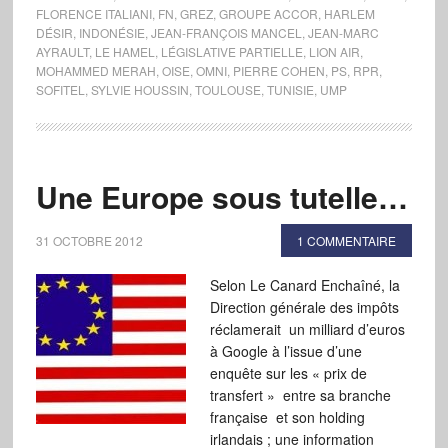
FLORENCE ITALIANI
,
FN
,
GREZ
,
GROUPE ACCOR
,
HARLEM
DÉSIR
,
INDONÉSIE
,
JEAN-FRANÇOIS MANCEL
,
JEAN-MARC
AYRAULT
,
LE HAMEL
,
LÉGISLATIVE PARTIELLE
,
LION AIR
,
MOHAMMED MERAH
,
OISE
,
OMNI
,
PIERRE COHEN
,
PS
,
RPR
,
SOFITEL
,
SYLVIE HOUSSIN
,
TOULOUSE
,
TUNISIE
,
UMP
Une Europe sous tutelle…
31 OCTOBRE 2012
1 COMMENTAIRE
Selon Le Canard Enchaîné, la
Direction générale des impôts
réclamerait un milliard d’euros
à Google à l’issue d’une
enquête sur les « prix de
transfert » entre sa branche
française et son holding
irlandais ; une information