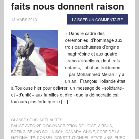
faits nous donnent raison
18 MARS 2013
LAISSER UN COMMENTAIRE
« Dans le cadre des
cérémonies d’hommage aux
trois parachutistes d’origine
maghrébine et aux quatre
franco-israéliens, dont trois
enfants, abattus froidement
par Mohammed Merah il y a
un an, François Hollande était
à Toulouse hier pour délivrer un message de «solidarité»
et «d’unité» aux familles et dire «que la démocratie est
toujours plus forte que le […]
CLASSÉ SOUS :
ACTUALITÉS
BALISÉ AVEC :
2E CIRCONSCRIPTION DE L'OISE
,
AIRBUS
,
BOEING
,
BRUNO GOLLNISCH
,
CANADA
,
CHINE
,
CODE DE LA
NATIONALITÉ
,
CONSEIL CONSTITUTIONNEL
,
ETATS-UNIS
,
EURO
,