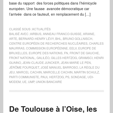
base du rapport des forces politiques dans l’hémicycle
européen. Une fausse avancée démocratique car
l’arrivée dans ce fauteuil, en remplacement du […]
CLASSÉ SOUS :
ACTUALITÉS
BALISÉ AVEC :
AIRBUS
,
ANNEAU FRANCO-SUISSE
,
ARIANE
,
ARTE
,
BERNARD-HENRY LÉVY
,
BHL
,
BRUNO GOLLNISCH
,
CENTRE EUROPÉEN DE RECHERCHES NUCLÉAIRES
,
CHARLES
MAURRAS
,
COMMISSION EUROPÉENNE
,
EELV
,
EUROPE DE
BRUXELLES
,
EUROPE DES NATIONS
,
FN
,
FRONT DE GAUCHE
,
FRONT NATIONAL
,
GALILÉO
,
GILLES HERTZOG
,
GRAMSCI
,
HENRI
GUAINO
,
JEAN-CLAUDE JUNCKER
,
JEAN-MARIE LE PEN
,
JÉRÔME FOURQUET
,
JOSÉ MANUEL BARROSO
,
LA RÈGLE DU
JEU
,
MARCEL CACHIN
,
MARCELLE CACHIN
,
MARTIN SCHULZ
,
PARTI COMMUNISTE
,
PAUL HERTZOG
,
PS
,
SONDAGE
,
UDI-
MODEM
,
UE
,
UMP
,
UNION BANCAIRE
De Toulouse à l’Oise, les