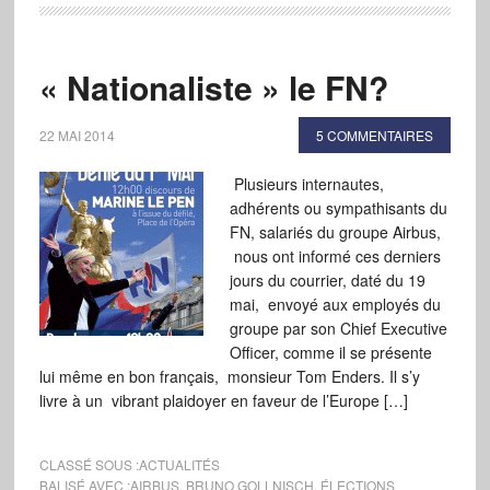
« Nationaliste » le FN?
22 MAI 2014
5 COMMENTAIRES
Plusieurs internautes,
adhérents ou sympathisants du
FN, salariés du groupe Airbus,
nous ont informé ces derniers
jours du courrier, daté du 19
mai, envoyé aux employés du
groupe par son Chief Executive
Officer, comme il se présente
lui même en bon français, monsieur Tom Enders. Il s’y
livre à un vibrant plaidoyer en faveur de l’Europe […]
CLASSÉ SOUS :
ACTUALITÉS
BALISÉ AVEC :
AIRBUS
,
BRUNO GOLLNISCH
,
ÉLECTIONS