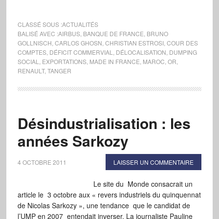
CLASSÉ SOUS :
ACTUALITÉS
BALISÉ AVEC :
AIRBUS
,
BANQUE DE FRANCE
,
BRUNO
GOLLNISCH
,
CARLOS GHOSN
,
CHRISTIAN ESTROSI
,
COUR DES
COMPTES
,
DÉFICIT COMMERVIAL
,
DÉLOCALISATION
,
DUMPING
SOCIAL
,
EXPORTATIONS
,
MADE IN FRANCE
,
MAROC
,
OR
,
RENAULT
,
TANGER
Désindustrialisation : les
années Sarkozy
4 OCTOBRE 2011
LAISSER UN COMMENTAIRE
Le site du Monde consacrait un
article le 3 octobre aux « revers industriels du quinquennat
de Nicolas Sarkozy », une tendance que le candidat de
l’UMP en 2007 entendait inverser. La journaliste Pauline