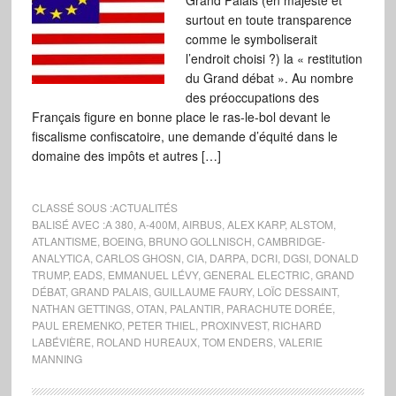
Grand Palais (en majesté et
surtout en toute transparence
comme le symboliserait
l’endroit choisi ?) la « restitution
du Grand débat ». Au nombre
des préoccupations des
Français figure en bonne place le ras-le-bol devant le
fiscalisme confiscatoire, une demande d’équité dans le
domaine des impôts et autres […]
CLASSÉ SOUS :
ACTUALITÉS
BALISÉ AVEC :
A 380
,
A-400M
,
AIRBUS
,
ALEX KARP
,
ALSTOM
,
ATLANTISME
,
BOEING
,
BRUNO GOLLNISCH
,
CAMBRIDGE-
ANALYTICA
,
CARLOS GHOSN
,
CIA
,
DARPA
,
DCRI
,
DGSI
,
DONALD
TRUMP
,
EADS
,
EMMANUEL LÉVY
,
GENERAL ELECTRIC
,
GRAND
DÉBAT
,
GRAND PALAIS
,
GUILLAUME FAURY
,
LOÏC DESSAINT
,
NATHAN GETTINGS
,
OTAN
,
PALANTIR
,
PARACHUTE DORÉE
,
PAUL EREMENKO
,
PETER THIEL
,
PROXINVEST
,
RICHARD
LABÉVIÈRE
,
ROLAND HUREAUX
,
TOM ENDERS
,
VALERIE
MANNING