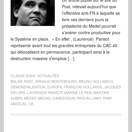
Un article publié sur le site du
Post, relevait aujourd’hui que
l’offensive anti-FN à laquelle se
livre ces derniers jours la
présidente du Medef pourrait
s’avérer contre-productive pour
le Systéme en place. « En effet , (Laurence) Parisot
représente avant tout les grandes entreprises du CAC 40
qui délocalisent en permanence, participant ainsi à la
destruction massive d’emplois […]
CLASSÉ SOUS :
ACTUALITÉS
BALISÉ AVEC :
ARNAUD MONTEBOURG
,
BRUNO GOLLNISCH
,
DÉMONDIALISATION
,
EUROPE
,
FRANÇOIS HOLLANDE
,
JACQUES
DELORS
,
LAURENCE PARISOT
,
MARINE LE PEN
,
MARTINE
AUBRY
,
MEDEF
,
MICHEL CAMDESSUS
,
PASCAL LAMY
,
RAWI
ABDELAL
,
UE