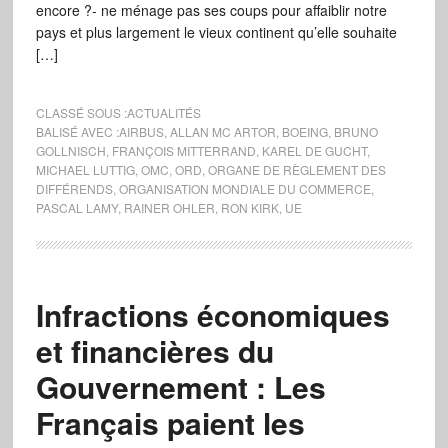
encore ?- ne ménage pas ses coups pour affaiblir notre
pays et plus largement le vieux continent qu’elle souhaite
[…]
CLASSÉ SOUS :
ACTUALITÉS
BALISÉ AVEC :
AIRBUS
,
ALLAN MC ARTOR
,
BOEING
,
BRUNO
GOLLNISCH
,
FRANÇOIS MITTERRAND
,
KAREL DE GUCHT
,
MICHAEL LUTTIG
,
OMC
,
ORD
,
ORGANE DE RÈGLEMENT DES
DIFFÉRENDS
,
ORGANISATION MONDIALE DU COMMERCE
,
PASCAL LAMY
,
RAINER OHLER
,
RON KIRK
,
UE
Infractions économiques
et financières du
Gouvernement : Les
Français paient les