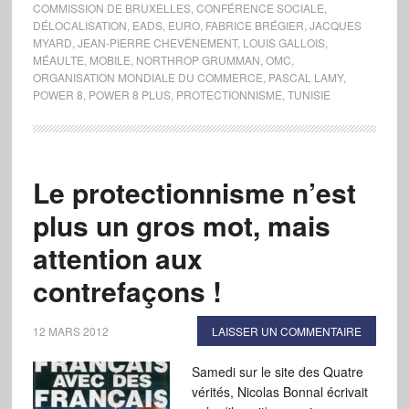
COMMISSION DE BRUXELLES
,
CONFÉRENCE SOCIALE
,
DÉLOCALISATION
,
EADS
,
EURO
,
FABRICE BRÉGIER
,
JACQUES
MYARD
,
JEAN-PIERRE CHEVÈNEMENT
,
LOUIS GALLOIS
,
MÉAULTE
,
MOBILE
,
NORTHROP GRUMMAN
,
OMC
,
ORGANISATION MONDIALE DU COMMERCE
,
PASCAL LAMY
,
POWER 8
,
POWER 8 PLUS
,
PROTECTIONNISME
,
TUNISIE
Le protectionnisme n’est
plus un gros mot, mais
attention aux
contrefaçons !
12 MARS 2012
LAISSER UN COMMENTAIRE
Samedi sur le site des Quatre
vérités, Nicolas Bonnal écrivait