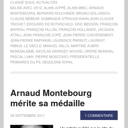
CLASSÉ SOUS :
ACTUALITÉS
BALISÉ AVEC :
2012
,
ALAIN JUPPÉ
,
ALAIN MINC
,
ARNAUD
MONTEBOURG
,
BERNARD KOUCHNER
,
BRUNO GOLLNISCH
,
CLAUDE BÉBÉAR
,
DOMINIQUE STRAUSS-KAHN JEAN-CLAUDE
TRICHET
,
ÉDOUARD DE ROTHSCHILD
,
ERIC BESSON
,
FRANÇOIS
BAYROU
,
FRANÇOIS FILLON
,
FRANÇOIS HOLLANDE
,
JACQUES
ATTALI
,
JEAN-FRANÇOIS COPÉ
,
JEAN-PIERRE CHEVÈNEMENT
,
JEAN-PIERRE RAFFARIN
,
LAURENCE PARISOT
,
LAURENT
FABIUS
,
LE SIÈCLE
,
MANUEL VALLS
,
MARTINE AUBRY
,
MONDIALISME
,
NICOLAS SARKOZY
,
NOUVEL ORDRE MONDIAL
,
PASCAL LAMY
,
PIERRE MOSCOVICI
,
PRÉSIDENTIELLE
,
PRIMAIRES DU PS
,
SÉGOLÈNE ROYAL
Arnaud Montebourg
mérite sa médaille
26 SEPTEMBRE 2011
1 COMMENTAIRE