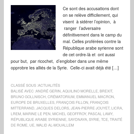
Ce sont des accusations dont
on se relève difficilement, qui
visent à sidérer l’opinion, à
ranger l’adversaire
définitivement dans le camp du
mal. Celles proférées contre la
République arabe syrienne sont
de cet ordre-là et ont aussi
pour but, par ricochet, d’englober dans une même
opprobre les alliés de la Syrie. Celle-ci avait déjà été […]
CLASSÉ SOUS :
ACTUALITÉS
BALISÉ AVEC :
ANDRÉ GERIN
,
AQUILINO MORELLE
,
BREXIT
,
BRUNO GOLLNISCH
,
CRÉMATORIUM
,
EMMANUEL MACRON
,
EUROPE DE BRUXELLES
,
FRANÇOIS FILLON
,
FRANÇOIS
MITTERRAND
,
JACQUES DELORS
,
JEAN-PIERRE JOUYET
,
LICRA
,
LREM
,
MARINE LE PEN
,
MICHEL GEOFFROY
,
PASCAL LAMY
,
RÉPUBLIQUE ARABE SYRIENNE
,
SAYDNAYA
,
SYRIE
,
TCE
,
TRAITÉ
DE ROME
,
UE
,
WALID AL-MOUALLEM