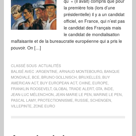
qu’ « (il avait) compris que pour
la première fois (lors d’une
présidentielle) il y a un candidat
officiel, en France, qui n’est pas
le candidat des Français mais
le candidat de mondialisation
malfaisante et de la bureaucratie européenne qui a pris le
pouvoir. On […]
CLASSÉ SOUS :
ACTUALITÉS
BALISÉ AVEC :
ARGENTINE
,
ARNAUD MONTEBOURG
,
BANQUE
MONDIALE
,
BCE
,
BRUNO GOLLNISCH
,
BRUXELLES
,
BUY
AMERICAN ACT
,
BUY EUROPEAN ACT
,
CHINE
,
EUROPE
,
FRANKLIN ROOSEVELT
,
GLOBAL TRADE ALERT
,
GTA
,
INDE
,
JEAN-LUC MÉLENCHON
,
JEAN-MARIE LE PEN
,
MARINE LE PEN
,
PASCAL LAMY
,
PROTECTIONNISME
,
RUSSIE
,
SCHENGEN
,
VILLEPINTE
,
ZONE EURO