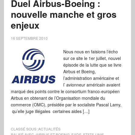
Duel Airbus-Boeing :
nouvelle manche et gros
enjeux
16 SEPTEMBRE 2010
Nous nous en faisions l’écho
sur ce site le 1er juillet, nouvel
épisode de la lutte que se livre
Airbus et Boeing,
l’administration américaine et
l’ avionneur américain avaient
marqué des points contre le consortium franco-européen
Airbus en obtenant de l’Organisation mondiale du
commerce (OMC), présidée par le socialiste Pascal Lamy,
qu’elle juge illégales certaines aides […]
CLASSÉ SOUS :
ACTUALITÉS
BALISÉ AVEC :
AIRBUS ET BOEING
,
EADS
,
ETATS-UNIS
,