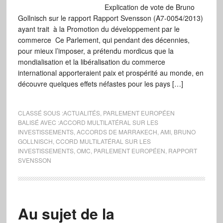
Explication de vote de Bruno
Gollnisch sur le rapport Rapport Svensson (A7-0054/2013)
ayant trait à la Promotion du développement par le
commerce Ce Parlement, qui pendant des décennies,
pour mieux l’imposer, a prétendu mordicus que la
mondialisation et la libéralisation du commerce
international apporteraient paix et prospérité au monde, en
découvre quelques effets néfastes pour les pays […]
CLASSÉ SOUS :
ACTUALITÉS
,
PARLEMENT EUROPÉEN
BALISÉ AVEC :
ACCORD MULTILATÉRAL SUR LES
INVESTISSEMENTS
,
ACCORDS DE MARRAKECH
,
AMI
,
BRUNO
GOLLNISCH
,
CCORD MULTILATÉRAL SUR LES
INVESTISSEMENTS
,
OMC
,
PARLEMENT EUROPÉEN
,
RAPPORT
SVENSSON
Au sujet de la