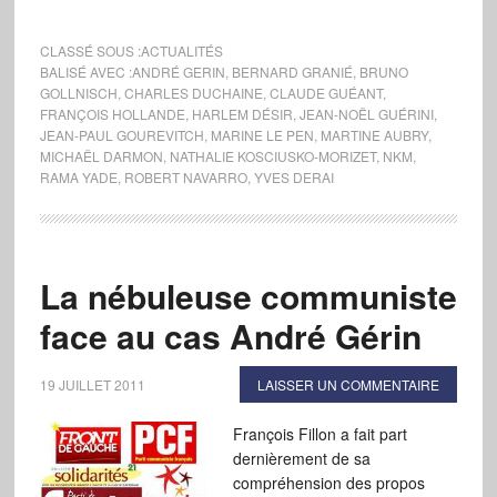
CLASSÉ SOUS :
ACTUALITÉS
BALISÉ AVEC :
ANDRÉ GERIN
,
BERNARD GRANIÉ
,
BRUNO
GOLLNISCH
,
CHARLES DUCHAINE
,
CLAUDE GUÉANT
,
FRANÇOIS HOLLANDE
,
HARLEM DÉSIR
,
JEAN-NOËL GUÉRINI
,
JEAN-PAUL GOUREVITCH
,
MARINE LE PEN
,
MARTINE AUBRY
,
MICHAËL DARMON
,
NATHALIE KOSCIUSKO-MORIZET
,
NKM
,
RAMA YADE
,
ROBERT NAVARRO
,
YVES DERAI
La nébuleuse communiste
face au cas André Gérin
19 JUILLET 2011
LAISSER UN COMMENTAIRE
François Fillon a fait part
dernièrement de sa
compréhension des propos