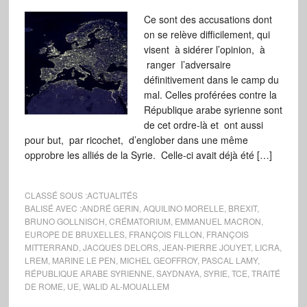
Ce sont des accusations dont
on se relève difficilement, qui
visent à sidérer l’opinion, à
ranger l’adversaire
définitivement dans le camp du
mal. Celles proférées contre la
République arabe syrienne sont
de cet ordre-là et ont aussi
pour but, par ricochet, d’englober dans une même
opprobre les alliés de la Syrie. Celle-ci avait déjà été […]
CLASSÉ SOUS :
ACTUALITÉS
BALISÉ AVEC :
ANDRÉ GERIN
,
AQUILINO MORELLE
,
BREXIT
,
BRUNO GOLLNISCH
,
CRÉMATORIUM
,
EMMANUEL MACRON
,
EUROPE DE BRUXELLES
,
FRANÇOIS FILLON
,
FRANÇOIS
MITTERRAND
,
JACQUES DELORS
,
JEAN-PIERRE JOUYET
,
LICRA
,
LREM
,
MARINE LE PEN
,
MICHEL GEOFFROY
,
PASCAL LAMY
,
RÉPUBLIQUE ARABE SYRIENNE
,
SAYDNAYA
,
SYRIE
,
TCE
,
TRAITÉ
DE ROME
,
UE
,
WALID AL-MOUALLEM