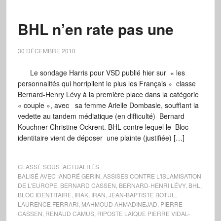
BHL n’en rate pas une
30 DÉCEMBRE 2010
Le sondage Harris pour VSD publié hier sur « les
personnalités qui horripilent le plus les Français » classe
Bernard-Henry Lévy à la première place dans la catégorie
« couple », avec sa femme Arielle Dombasle, soufflant la
vedette au tandem médiatique (en difficulté) Bernard
Kouchner-Christine Ockrent. BHL contre lequel le Bloc
identitaire vient de déposer une plainte (justifiée) […]
CLASSÉ SOUS :
ACTUALITÉS
BALISÉ AVEC :
ANDRÉ GERIN
,
ASSISES CONTRE L'ISLAMISATION
DE L'EUROPE
,
BERNARD CASSEN
,
BERNARD-HENRI LÉVY
,
BHL
,
BLOC IDENTITAIRE
,
IRAK
,
IRAN
,
JEAN-BAPTISTE BOTUL
,
LAURENCE FERRARI
,
MAHMOUD AHMADINEJAD
,
PIERRE
CASSEN
,
RENAUD CAMUS
,
RIPOSTE LAÏQUE PIERRE VIDAL-