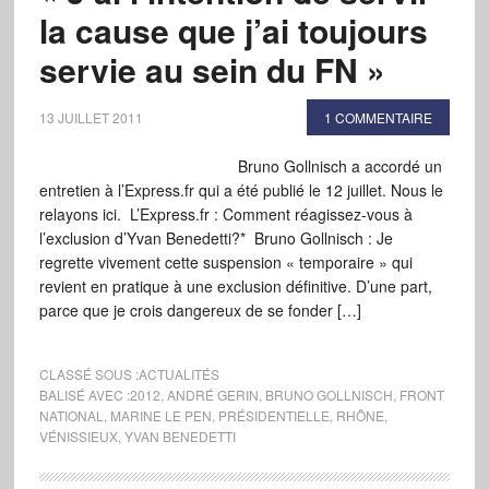
la cause que j’ai toujours
servie au sein du FN »
13 JUILLET 2011
1 COMMENTAIRE
Bruno Gollnisch a accordé un
entretien à l’Express.fr qui a été publié le 12 juillet. Nous le
relayons ici. L’Express.fr : Comment réagissez-vous à
l’exclusion d’Yvan Benedetti?* Bruno Gollnisch : Je
regrette vivement cette suspension « temporaire » qui
revient en pratique à une exclusion définitive. D’une part,
parce que je crois dangereux de se fonder […]
CLASSÉ SOUS :
ACTUALITÉS
BALISÉ AVEC :
2012
,
ANDRÉ GERIN
,
BRUNO GOLLNISCH
,
FRONT
NATIONAL
,
MARINE LE PEN
,
PRÉSIDENTIELLE
,
RHÔNE
,
VÉNISSIEUX
,
YVAN BENEDETTI