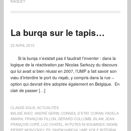
NAQUET
La burqa sur le tapis…
22 AVRIL 2010
Si la burqa n’existait pas il faudrait l’inventer : dans la
logique de la réactivation par Nicolas Sarkozy du discours
qui lui avait si bien réussi en 2007, l’UMP a fait savoir son
vœu d’interdire le port du niqab, y compris dans la rue –
option qui devrait être adoptée également en Belgique. En
clair de passer […]
CLASSÉ SOUS :
ACTUALITÉS
BALISÉ AVEC :
ANDRÉ GERIN
,
CONSEIL D’ETAT
,
CORAN
,
FADELA
AMARA
,
FRANÇOIS FILLON
,
GÉRARD COLLOMB
,
ISLAM
,
JEAN-
FRANÇOIS COPÉ
,
LUC CHATEL
,
NI PUTES NI SOUMISES
,
NIQAB
,
PIERRE MOSCOVICI
,
PS
,
SIHEM HABCHI
,
UMP
,
VOILE INTÉGRAL