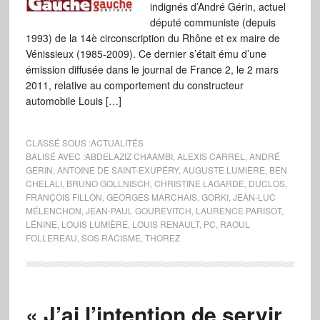
indignés d’André Gérin, actuel
député communiste (depuis
1993) de la 14è circonscription du Rhône et ex maire de
Vénissieux (1985-2009). Ce dernier s’était ému d’une
émission diffusée dans le journal de France 2, le 2 mars
2011, relative au comportement du constructeur
automobile Louis […]
CLASSÉ SOUS :
ACTUALITÉS
BALISÉ AVEC :
ABDELAZIZ CHAAMBI
,
ALEXIS CARREL
,
ANDRÉ
GERIN
,
ANTOINE DE SAINT-EXUPÉRY
,
AUGUSTE LUMIÈRE
,
BEN
CHELALI
,
BRUNO GOLLNISCH
,
CHRISTINE LAGARDE
,
DUCLOS
,
FRANÇOIS FILLON
,
GEORGES MARCHAIS
,
GORKI
,
JEAN-LUC
MÉLENCHON
,
JEAN-PAUL GOUREVITCH
,
LAURENCE PARISOT
,
LÉNINE
,
LOUIS LUMIÈRE
,
LOUIS RENAULT
,
PC
,
RAOUL
FOLLEREAU
,
SOS RACISME
,
THOREZ
« J’ai l’intention de servir