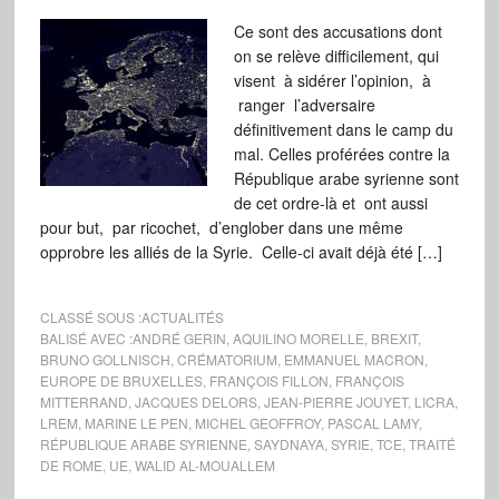
Ce sont des accusations dont
on se relève difficilement, qui
visent à sidérer l’opinion, à
ranger l’adversaire
définitivement dans le camp du
mal. Celles proférées contre la
République arabe syrienne sont
de cet ordre-là et ont aussi
pour but, par ricochet, d’englober dans une même
opprobre les alliés de la Syrie. Celle-ci avait déjà été […]
CLASSÉ SOUS :
ACTUALITÉS
BALISÉ AVEC :
ANDRÉ GERIN
,
AQUILINO MORELLE
,
BREXIT
,
BRUNO GOLLNISCH
,
CRÉMATORIUM
,
EMMANUEL MACRON
,
EUROPE DE BRUXELLES
,
FRANÇOIS FILLON
,
FRANÇOIS
MITTERRAND
,
JACQUES DELORS
,
JEAN-PIERRE JOUYET
,
LICRA
,
LREM
,
MARINE LE PEN
,
MICHEL GEOFFROY
,
PASCAL LAMY
,
RÉPUBLIQUE ARABE SYRIENNE
,
SAYDNAYA
,
SYRIE
,
TCE
,
TRAITÉ
DE ROME
,
UE
,
WALID AL-MOUALLEM