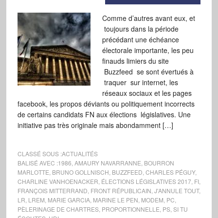
Comme d’autres avant eux, et
toujours dans la période
précédant une échéance
électorale importante, les peu
finauds limiers du site
Buzzfeed se sont évertués à
traquer sur internet, les
réseaux sociaux et les pages
facebook, les propos déviants ou politiquement incorrects
de certains candidats FN aux élections législatives. Une
initiative pas très originale mais abondamment […]
CLASSÉ SOUS :
ACTUALITÉS
BALISÉ AVEC :
1986
,
AMAURY NAVARRANNE
,
BOURRON
MARLOTTE
,
BRUNO GOLLNISCH
,
BUZZFEED
,
CHARLES PÉGUY
,
CHARLINE VANHOENACKER
,
ÉLECTIONS LÉGISLATIVES 2017
,
FI
,
FRANÇOIS MITTERRAND
,
FRONT RÉPUBLICAIN
,
J'ANNULE TOUT
,
LR
,
LREM
,
MARIE GARCIA
,
MARINE LE PEN
,
MODEM
,
PC
,
PÈLERINAGE DE CHARTRES
,
PROPORTIONNELLE
,
PS
,
SI TU