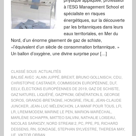
physique appliquée, professeur
à l’ESG Management School et
spécialiste en risques
énergétiques, sur la découverte
par les britanniques dans leurs
eaux territoriales, en Mer du
Nord, d’un énorme gisement de gaz de schiste,
«l’équivalent d’un siècle de consommation britannique. »
Un ballon d’oxygène, une divine surprise pour […]
CLASSÉ SOUS :
ACTUALITÉS
BALISÉ AVEC :
ALAIN JUPPÉ
,
BREXIT
,
BRUNO GOLLNISCH
,
CDU
,
CHRISTOPHE CASTANER
,
COMMISSION EUROPÉENNE
,
DLF
,
EELV
,
ÉLECTIONS EUROPÉENNES DE 2019
,
GAZ DE SCHISTE
,
GAZ NATUREL LIQUÉFIÉ
,
GAZPROM
,
GÉNÉRATION.S
,
GEORGE
SOROS
,
GRANDE-BRETAGNE
,
HONGRIE
,
ITALIE
,
JEAN-CLAUDE
JUNCKER
,
JEAN-LUC MÉLENCHON
,
LA MANIF POUR TOUS
,
LFI
,
LR
,
LREM/MODEM
,
MARINE LE PEN
,
MARION-MARÉCHAL
,
MARLÈNE SCHIAPPA
,
MATTEO SALVINI
,
NATHALIE LOISEAU
,
NICOLAS SARKOZY
,
NORD STREAM 2
,
PC
,
PPE
,
PS
,
RICHARD
DESSENS
,
RN
,
SONDAGE
,
STEPHAN SYLVESTRE
,
THERESA MAY
,
UE
,
VIKTOR ORBAN