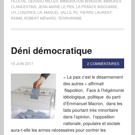
FILOCHE
,
GÉRARD MILLER
,
IMMIGRATION INVASION
,
IMMIGRÉS
CLANDESTINS
,
JEAN-MARIE LE PEN
,
LA FRANCE INSOUMISE
,
LFI
,
LONDRES
,
LR
,
MANUEL VALLS
,
PC
,
PIERRE LAURENT
,
REIMS
,
ROBERT MÉNARD
,
TERRORISME
Déni démocratique
19 JUIN 2017
2 COMMENTAIRES
« La paix c’est le désarmement
des autres » affirmait
Napoléon. Face à l’hégémonie
idéologique, politique du parti
d’Emmanuel Macron, dans les
faits pourtant très minoritaire
dans l’opinion, l’opposition
nationale, populaire et sociale
aura-t-elle les armes nécessaires pour contrer les