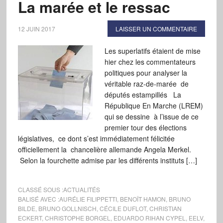
La marée et le ressac
12 JUIN 2017
LAISSER UN COMMENTAIRE
Les superlatifs étaient de mise
hier chez les commentateurs
politiques pour analyser la
véritable raz-de-marée de
députés estampillés La
République En Marche (LREM)
qui se dessine à l’issue de ce
premier tour des élections
législatives, ce dont s’est immédiatement félicitée
officiellement la chancelière allemande Angela Merkel.
Selon la fourchette admise par les différents instituts […]
CLASSÉ SOUS :
ACTUALITÉS
BALISÉ AVEC :
AURÉLIE FILIPPETTI
,
BENOÎT HAMON
,
BRUNO
BILDE
,
BRUNO GOLLNISCH
,
CÉCILE DUFLOT
,
CHRISTIAN
ECKERT
,
CHRISTOPHE BORGEL
,
EDUARDO RIHAN CYPEL
,
EELV
,