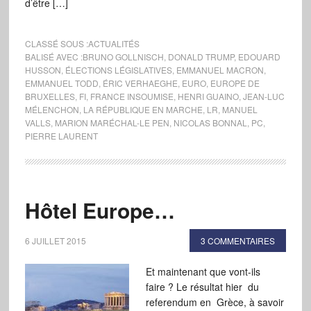
d’être […]
CLASSÉ SOUS :
ACTUALITÉS
BALISÉ AVEC :
BRUNO GOLLNISCH
,
DONALD TRUMP
,
EDOUARD
HUSSON
,
ÉLECTIONS LÉGISLATIVES
,
EMMANUEL MACRON
,
EMMANUEL TODD
,
ÉRIC VERHAEGHE
,
EURO
,
EUROPE DE
BRUXELLES
,
FI
,
FRANCE INSOUMISE
,
HENRI GUAINO
,
JEAN-LUC
MÉLENCHON
,
LA RÉPUBLIQUE EN MARCHE
,
LR
,
MANUEL
VALLS
,
MARION MARÉCHAL-LE PEN
,
NICOLAS BONNAL
,
PC
,
PIERRE LAURENT
Hôtel Europe…
6 JUILLET 2015
3 COMMENTAIRES
Et maintenant que vont-ils
faire ? Le résultat hier du
referendum en Grèce, à savoir