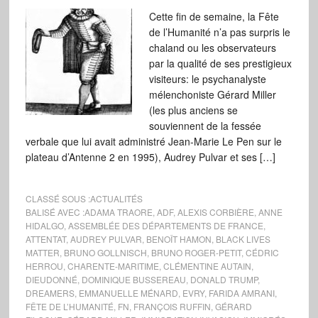
Cette fin de semaine, la Fête
de l’Humanité n’a pas surpris le
chaland ou les observateurs
par la qualité de ses prestigieux
visiteurs: le psychanalyste
mélenchoniste Gérard Miller
(les plus anciens se
souviennent de la fessée
verbale que lui avait administré Jean-Marie Le Pen sur le
plateau d’Antenne 2 en 1995), Audrey Pulvar et ses […]
CLASSÉ SOUS :
ACTUALITÉS
BALISÉ AVEC :
ADAMA TRAORE
,
ADF
,
ALEXIS CORBIÈRE
,
ANNE
HIDALGO
,
ASSEMBLÉE DES DÉPARTEMENTS DE FRANCE
,
ATTENTAT
,
AUDREY PULVAR
,
BENOÎT HAMON
,
BLACK LIVES
MATTER
,
BRUNO GOLLNISCH
,
BRUNO ROGER-PETIT
,
CÉDRIC
HERROU
,
CHARENTE-MARITIME
,
CLÉMENTINE AUTAIN
,
DIEUDONNÉ
,
DOMINIQUE BUSSEREAU
,
DONALD TRUMP
,
DREAMERS
,
EMMANUELLE MÉNARD
,
EVRY
,
FARIDA AMRANI
,
FÊTE DE L’HUMANITÉ
,
FN
,
FRANÇOIS RUFFIN
,
GÉRARD