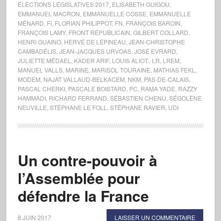
ÉLECTIONS LÉGISLATIVES 2017
,
ELISABETH GUIGOU
,
EMMANUEL MACRON
,
EMMANUELLE COSSE
,
EMMANUELLE
MÉNARD
,
FI
,
FLORIAN PHILIPPOT
,
FN
,
FRANÇOIS BAROIN
,
FRANÇOIS LAMY
,
FRONT RÉPUBLICAIN
,
GILBERT COLLARD
,
HENRI GUAINO
,
HERVÉ DE LÉPINEAU
,
JEAN-CHRISTOPHE
CAMBADÉLIS
,
JEAN-JACQUES URVOAS
,
JOSÉ EVRARD
,
JULIETTE MÉDAEL
,
KADER ARIF
,
LOUIS ALIOT.
,
LR
,
LREM
,
MANUEL VALLS
,
MARINE
,
MARISOL TOURAINE
,
MATHIAS FEKL
,
MODEM
,
NAJAT VALLAUD-BELKACEM
,
NKM
,
PAS-DE-CALAIS
,
PASCAL CHERKI
,
PASCALE BOISTARD
,
PC
,
RAMA YADE
,
RAZZY
HAMMADI
,
RICHARD FERRAND
,
SÉBASTIEN CHENU
,
SÉGOLÈNE
NEUVILLE
,
STÉPHANE LE FOLL
,
STÉPHANE RAVIER
,
UDI
Un contre-pouvoir à
l’Assemblée pour
défendre la France
8 JUIN 2017
LAISSER UN COMMENTAIRE