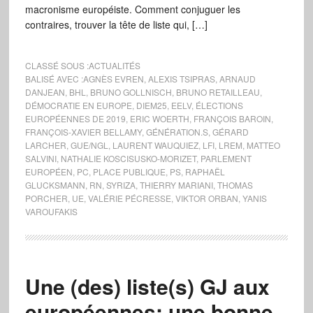
macronisme européiste. Comment conjuguer les
contraires, trouver la tête de liste qui, […]
CLASSÉ SOUS :
ACTUALITÉS
BALISÉ AVEC :
AGNÈS EVREN
,
ALEXIS TSIPRAS
,
ARNAUD
DANJEAN
,
BHL
,
BRUNO GOLLNISCH
,
BRUNO RETAILLEAU
,
DÉMOCRATIE EN EUROPE
,
DIEM25
,
EELV
,
ÉLECTIONS
EUROPÉENNES DE 2019
,
ERIC WOERTH
,
FRANÇOIS BAROIN
,
FRANÇOIS-XAVIER BELLAMY
,
GÉNÉRATION.S
,
GÉRARD
LARCHER
,
GUE/NGL
,
LAURENT WAUQUIEZ
,
LFI
,
LREM
,
MATTEO
SALVINI
,
NATHALIE KOSCISUSKO-MORIZET
,
PARLEMENT
EUROPÉEN
,
PC
,
PLACE PUBLIQUE
,
PS
,
RAPHAËL
GLUCKSMANN
,
RN
,
SYRIZA
,
THIERRY MARIANI
,
THOMAS
PORCHER
,
UE
,
VALÉRIE PÉCRESSE
,
VIKTOR ORBAN
,
YANIS
VAROUFAKIS
Une (des) liste(s) GJ aux
européennes: une bonne