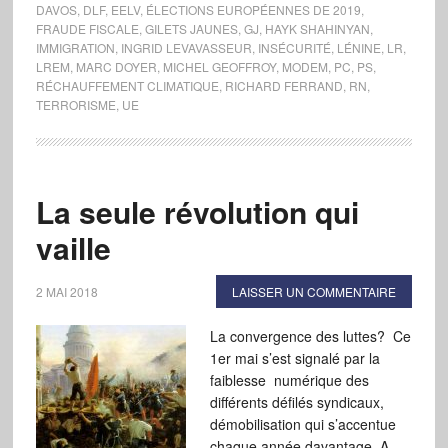
DAVOS
,
DLF
,
EELV
,
ÉLECTIONS EUROPÉENNES DE 2019
,
FRAUDE FISCALE
,
GILETS JAUNES
,
GJ
,
HAYK SHAHINYAN
,
IMMIGRATION
,
INGRID LEVAVASSEUR
,
INSÉCURITÉ
,
LÉNINE
,
LR
,
LREM
,
MARC DOYER
,
MICHEL GEOFFROY
,
MODEM
,
PC
,
PS
,
RÉCHAUFFEMENT CLIMATIQUE
,
RICHARD FERRAND
,
RN
,
TERRORISME
,
UE
La seule révolution qui
vaille
2 MAI 2018
LAISSER UN COMMENTAIRE
La convergence des luttes? Ce
1er mai s’est signalé par la
faiblesse numérique des
différents défilés syndicaux,
démobilisation qui s’accentue
chaque année davantage. A