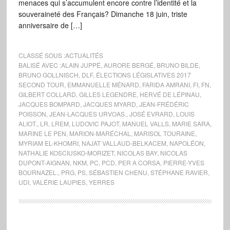
menaces qui s’accumulent encore contre l’identité et la
souveraineté des Français? Dimanche 18 juin, triste
anniversaire de […]
CLASSÉ SOUS :
ACTUALITÉS
BALISÉ AVEC :
ALAIN JUPPÉ
,
AURORE BERGÉ
,
BRUNO BILDE
,
BRUNO GOLLNISCH
,
DLF
,
ÉLECTIONS LÉGISLATIVES 2017
SECOND TOUR
,
EMMANUELLE MÉNARD
,
FARIDA AMRANI
,
FI
,
FN
,
GILBERT COLLARD
,
GILLES LEGENDRE
,
HERVÉ DE LÉPINAU
,
JACQUES BOMPARD
,
JACQUES MYARD
,
JEAN-FRÉDÉRIC
POISSON
,
JEAN-LACQUES URVOAS.
,
JOSÉ EVRARD
,
LOUIS
ALIOT.
,
LR
,
LREM
,
LUDOVIC PAJOT
,
MANUEL VALLS
,
MARIE SARA
,
MARINE LE PEN
,
MARION-MARÉCHAL
,
MARISOL TOURAINE
,
MYRIAM EL-KHOMRI
,
NAJAT VALLAUD-BELKACEM
,
NAPOLÉON
,
NATHALIE KOSCIUSKO-MORIZET
,
NICOLAS BAY
,
NICOLAS
DUPONT-AIGNAN
,
NKM
,
PC
,
PCD
,
PER A CORSA
,
PIERRE-YVES
BOURNAZEL.
,
PRG
,
PS
,
SÉBASTIEN CHENU
,
STÉPHANE RAVIER
,
UDI
,
VALÉRIE LAUPIES
,
YERRES