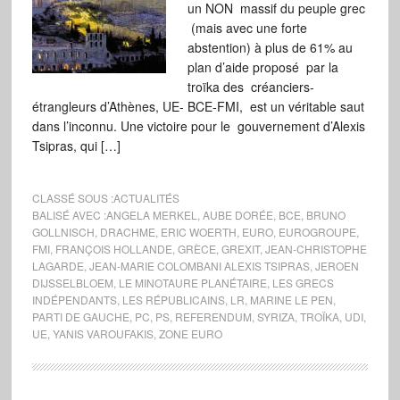
un NON massif du peuple grec
(mais avec une forte
abstention) à plus de 61% au
plan d’aide proposé par la
troïka des créanciers-
étrangleurs d’Athènes, UE- BCE-FMI, est un véritable saut
dans l’inconnu. Une victoire pour le gouvernement d’Alexis
Tsipras, qui […]
CLASSÉ SOUS :
ACTUALITÉS
BALISÉ AVEC :
ANGELA MERKEL
,
AUBE DORÉE
,
BCE
,
BRUNO
GOLLNISCH
,
DRACHME
,
ERIC WOERTH
,
EURO
,
EUROGROUPE
,
FMI
,
FRANÇOIS HOLLANDE
,
GRÈCE
,
GREXIT
,
JEAN-CHRISTOPHE
LAGARDE
,
JEAN-MARIE COLOMBANI ALEXIS TSIPRAS
,
JEROEN
DIJSSELBLOEM
,
LE MINOTAURE PLANÉTAIRE
,
LES GRECS
INDÉPENDANTS
,
LES RÉPUBLICAINS
,
LR
,
MARINE LE PEN
,
PARTI DE GAUCHE
,
PC
,
PS
,
REFERENDUM
,
SYRIZA
,
TROÏKA
,
UDI
,
UE
,
YANIS VAROUFAKIS
,
ZONE EURO