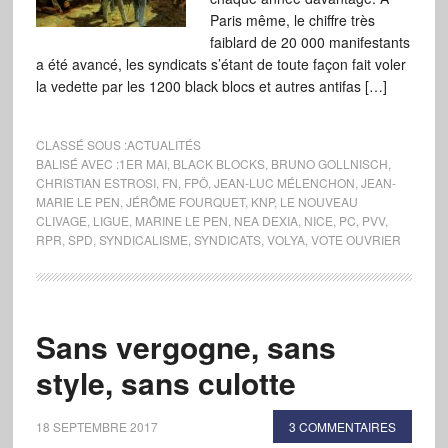
Paris même, le chiffre très
faiblard de 20 000 manifestants
a été avancé, les syndicats s’étant de toute façon fait voler
la vedette par les 1200 black blocs et autres antifas […]
CLASSÉ SOUS :
ACTUALITÉS
BALISÉ AVEC :
1ER MAI
,
BLACK BLOCKS
,
BRUNO GOLLNISCH
,
CHRISTIAN ESTROSI
,
FN
,
FPÖ
,
JEAN-LUC MÉLENCHON
,
JEAN-
MARIE LE PEN
,
JÉRÔME FOURQUET
,
KNP
,
LE NOUVEAU
CLIVAGE
,
LIGUE
,
MARINE LE PEN
,
NEA DEXIA
,
NICE
,
PC
,
PVV
,
RPR
,
SPD
,
SYNDICALISME
,
SYNDICATS
,
VOLYA
,
VOTE OUVRIER
Sans vergogne, sans
style, sans culotte
18 SEPTEMBRE 2017
3 COMMENTAIRES