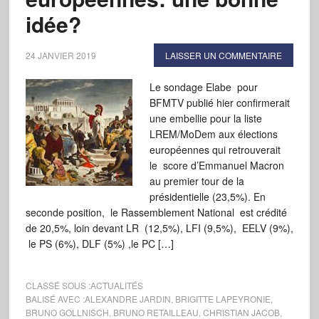
idée?
24 JANVIER 2019
LAISSER UN COMMENTAIRE
Le sondage Elabe pour
BFMTV publié hier confirmerait
une embellie pour la liste
LREM/MoDem aux élections
européennes qui retrouverait
le score d’Emmanuel Macron
au premier tour de la
présidentielle (23,5%). En
seconde position, le Rassemblement National est crédité
de 20,5%, loin devant LR (12,5%), LFI (9,5%), EELV (9%),
le PS (6%), DLF (5%) ,le PC […]
CLASSÉ SOUS :
ACTUALITÉS
BALISÉ AVEC :
ALEXANDRE JARDIN
,
BRIGITTE LAPEYRONIE
,
BRUNO GOLLNISCH
,
BRUNO RETAILLEAU
,
CHRISTIAN JACOB
,