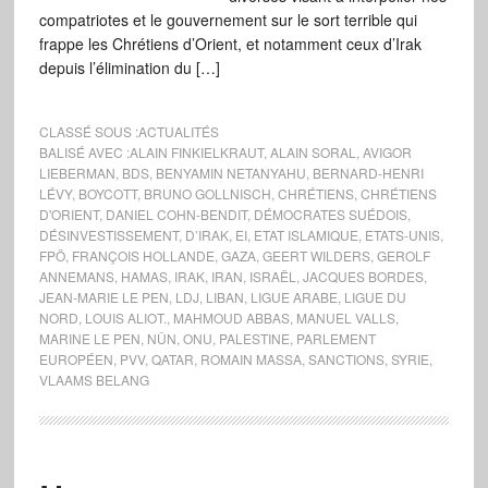
compatriotes et le gouvernement sur le sort terrible qui
frappe les Chrétiens d’Orient, et notamment ceux d’Irak
depuis l’élimination du […]
CLASSÉ SOUS :
ACTUALITÉS
BALISÉ AVEC :
ALAIN FINKIELKRAUT
,
ALAIN SORAL
,
AVIGOR
LIEBERMAN
,
BDS
,
BENYAMIN NETANYAHU
,
BERNARD-HENRI
LÉVY
,
BOYCOTT
,
BRUNO GOLLNISCH
,
CHRÉTIENS
,
CHRÉTIENS
D'ORIENT
,
DANIEL COHN-BENDIT
,
DÉMOCRATES SUÉDOIS
,
DÉSINVESTISSEMENT
,
D’IRAK
,
EI
,
ETAT ISLAMIQUE
,
ETATS-UNIS
,
FPÖ
,
FRANÇOIS HOLLANDE
,
GAZA
,
GEERT WILDERS
,
GEROLF
ANNEMANS
,
HAMAS
,
IRAK
,
IRAN
,
ISRAËL
,
JACQUES BORDES
,
JEAN-MARIE LE PEN
,
LDJ
,
LIBAN
,
LIGUE ARABE
,
LIGUE DU
NORD
,
LOUIS ALIOT.
,
MAHMOUD ABBAS
,
MANUEL VALLS
,
MARINE LE PEN
,
NÛN
,
ONU
,
PALESTINE
,
PARLEMENT
EUROPÉEN
,
PVV
,
QATAR
,
ROMAIN MASSA
,
SANCTIONS
,
SYRIE
,
VLAAMS BELANG