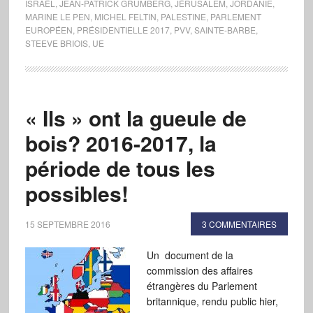
ISRAËL
,
JEAN-PATRICK GRUMBERG
,
JÉRUSALEM
,
JORDANIE
,
MARINE LE PEN
,
MICHEL FELTIN
,
PALESTINE
,
PARLEMENT
EUROPÉEN
,
PRÉSIDENTIELLE 2017
,
PVV
,
SAINTE-BARBE
,
STEEVE BRIOIS
,
UE
« Ils » ont la gueule de
bois? 2016-2017, la
période de tous les
possibles!
15 SEPTEMBRE 2016
3 COMMENTAIRES
Un document de la
commission des affaires
étrangères du Parlement
britannique, rendu public hier,