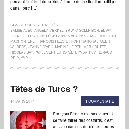
peuvent-ils être interprétés à l’aune de la situation politique
dans notre […]
CLASSÉ SOUS :
ACTUALITÉS
BALISÉ AVEC :
ANGELA MERKEL
,
BRUNO GOLLNISCH
,
EDWY
PLENEL
,
ÉLECTIONS LÉGISLATIVES AUX PAYS-BAS
,
EMMANUEL
MACRON
,
ENL
,
FRANÇOIS FILLON
,
FRONT NATIONAL
,
GEERT
WILDERS
,
JEANNE D’ARC
,
MARINE LE PEN
,
MARK RUTTE
,
NICOLAS BAY
,
PARLEMENT EUROPÉEN
,
PVDA
,
PVV
,
RENAUD
DÉLY
,
VVD
Têtes de Turcs ?
14 MARS 2017
1 COMMENTAIRE
François Fillon n’est pas le seul à
se faire tailler des costards, c’est
aussi le cas ces dernières heures