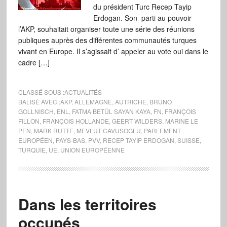
du président Turc Recep Tayip
Erdogan. Son parti au pouvoir
l’AKP, souhaitait organiser toute une série des réunions
publiques auprès des différentes communautés turques
vivant en Europe. Il s’agissait d’ appeler au vote oui dans le
cadre […]
CLASSÉ SOUS :
ACTUALITÉS
BALISÉ AVEC :
AKP
,
ALLEMAGNE
,
AUTRICHE
,
BRUNO
GOLLNISCH
,
ENL
,
FATMA BETÜL SAYAN KAYA
,
FN
,
FRANÇOIS
FILLON
,
FRANÇOIS HOLLANDE
,
GEERT WILDERS
,
MARINE LE
PEN
,
MARK RUTTE
,
MEVLUT CAVUSOGLU
,
PARLEMENT
EUROPÉEN
,
PAYS-BAS
,
PVV
,
RECEP TAYIP ERDOGAN
,
SUISSE
,
TURQUIE
,
UE
,
UNION EUROPÉENNE
Dans les territoires
occupés