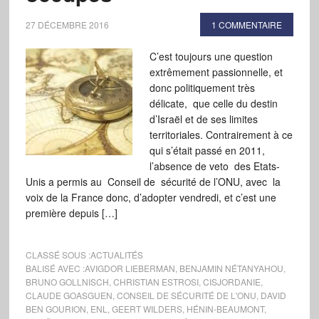
27 DÉCEMBRE 2016
1 COMMENTAIRE
C’est toujours une question
extrêmement passionnelle, et
donc politiquement très
délicate, que celle du destin
d’Israël et de ses limites
territoriales. Contrairement à ce
qui s’était passé en 2011,
l’absence de veto des Etats-
Unis a permis au Conseil de sécurité de l’ONU, avec la
voix de la France donc, d’adopter vendredi, et c’est une
première depuis […]
CLASSÉ SOUS :
ACTUALITÉS
BALISÉ AVEC :
AVIGDOR LIEBERMAN
,
BENJAMIN NÉTANYAHOU
,
BRUNO GOLLNISCH
,
CHRISTIAN ESTROSI
,
CISJORDANIE
,
CLAUDE GOASGUEN
,
CONSEIL DE SÉCURITÉ DE L'ONU
,
DAVID
BEN GOURION
,
ENL
,
GEERT WILDERS
,
HÉNIN-BEAUMONT
,