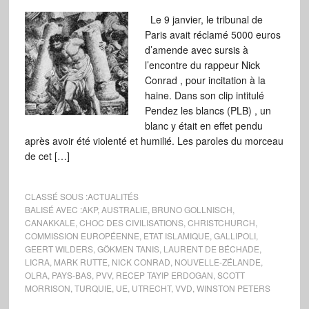
Le 9 janvier, le tribunal de
Paris avait réclamé 5000 euros
d’amende avec sursis à
l’encontre du rappeur Nick
Conrad , pour incitation à la
haine. Dans son clip intitulé
Pendez les blancs (PLB) , un
blanc y était en effet pendu
après avoir été violenté et humilié. Les paroles du morceau
de cet […]
CLASSÉ SOUS :
ACTUALITÉS
BALISÉ AVEC :
AKP
,
AUSTRALIE
,
BRUNO GOLLNISCH
,
CANAKKALE
,
CHOC DES CIVILISATIONS
,
CHRISTCHURCH
,
COMMISSION EUROPÉENNE
,
ETAT ISLAMIQUE
,
GALLIPOLI
,
GEERT WILDERS
,
GÖKMEN TANIS
,
LAURENT DE BÉCHADE
,
LICRA
,
MARK RUTTE
,
NICK CONRAD
,
NOUVELLE-ZÉLANDE
,
OLRA
,
PAYS-BAS
,
PVV
,
RECEP TAYIP ERDOGAN
,
SCOTT
MORRISON
,
TURQUIE
,
UE
,
UTRECHT
,
VVD
,
WINSTON PETERS