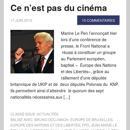
Ce n’est pas du cinéma
17 JUIN 2015
10 COMMENTAIRES
Marine Le Pen l’annonçait hier
lors d’une conférence de
presse, le Front National a
réussi à constituer un groupe
au Parlement européen,
baptisé « Europe des Nations
et des Libertés», grâce au
ralliement d’une députée
britannique de UKIP et de deux députés Polonais du KNP.
Ils permettent ainsi d’atteindre le quorum des sept
nationalités nécessaires,aux […]
CLASSÉ SOUS :
ACTUALITÉS
BALISÉ AVEC :
BRUNO GOLLNISCH
,
EUROPE DE BRUXELLES
,
EUROPE DES NATIONS ET DES LIBERTÉS
,
FPÖ
,
JEAN-MARIE LE