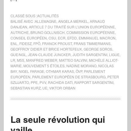
CLASSÉ SOUS :
ACTUALITÉS
BALISÉ AVEC :
ALLEMAGNE
,
ANGELA MERKEL
,
ARNAUD
DANJEAN
,
ARTICLE 7 DU TRAITÉ SUR L’UNION EUROPÉENNE
,
AUTRICHE
,
BRUNO GOLLNISCH
,
COMMISSION EUROPÉENNE
,
CONSEIL EUROPÉEN
,
CSU
,
ECR
,
EFDD
,
EMMANUEL MACRON
,
ENL
,
FIDESZ
,
FPÖ
,
FRANCK PROUST
,
FRANS TIMMERMANS
,
GEOFFROY DIDIER ET BRICE HORTEFEUX
,
GEORGE SOROS
,
GUE/NGL
,
JEAN-CLAUDE JUNCKER
,
JUDITH SARGENTINI
,
LIGUE
,
LR
,
M5S
,
MANFRED WEBER
,
MATTEO SALVINI
,
MICHÈLE ALLIOT-
MARIE
,
MOUVEMENT 5 ÉTOILES
,
NADINE MORANO
,
NICOLAS
BAY
,
NIGEL FARAGE
,
OTHMAR KARAS
,
ÖVP
,
PARLEMENT
EUROPÉEN
,
PARLEMENT EUROPÉEN DE STRASBOURG
,
PETER
SZIJJARTO
,
PPE
,
PVV
,
RACHIDA DATI
,
RAPPORT SARGENTINI
,
SEBASTIAN KURZ
,
UE
,
VIKTOR ORBAN
La seule révolution qui
vaille