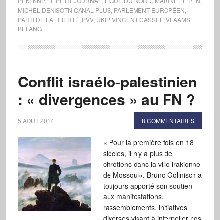
PEN
,
KNP
,
LE PETIT JOURNAL
,
LIGUE DU NORD
,
MARINE LE PEN
,
MICHEL DENISOTN CANAL PLUS
,
PARLEMENT EUROPÉEN
,
PARTI DE LA LIBERTÉ
,
PVV
,
UKIP
,
VINCENT CASSEL
,
VLAAMS
BELANG
Conflit israélo-palestinien
: « divergences » au FN ?
5 AOÛT 2014
8 COMMENTAIRES
« Pour la première fois en 18
siècles, il n’y a plus de
chrétiens dans la ville irakienne
de Mossoul». Bruno Gollnisch a
toujours apporté son soutien
aux manifestations,
rassemblements, initiatives
diverses visant à interpeller nos