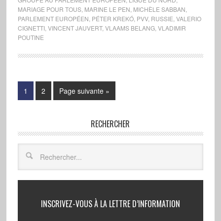
MARIAGE POUR TOUS
,
MARINE LE PEN
,
MICHÈLE SABBAN
,
PARLEMENT EUROPÉEN
,
PÉTER KREKÓ
,
PVV
,
RUSSIE
,
VALERIO
CIGNETTI
,
VINCENT JAUVERT
,
VLAAMS BELANG
,
VLADIMIR
POUTINE
1
2
Page suivante »
RECHERCHER
INSCRIVEZ-VOUS À LA LETTRE D’INFORMATION