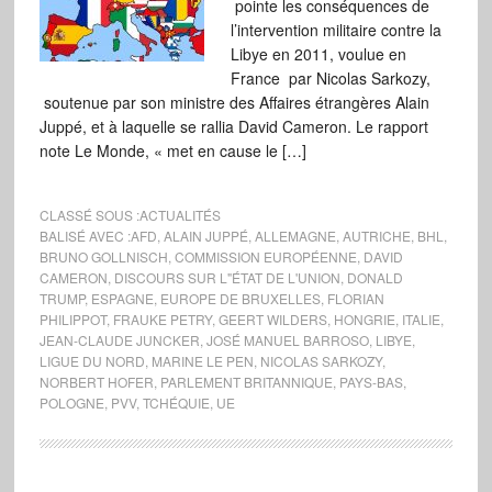
pointe les conséquences de
l’intervention militaire contre la
Libye en 2011, voulue en
France par Nicolas Sarkozy,
soutenue par son ministre des Affaires étrangères Alain
Juppé, et à laquelle se rallia David Cameron. Le rapport
note Le Monde, « met en cause le […]
CLASSÉ SOUS :
ACTUALITÉS
BALISÉ AVEC :
AFD
,
ALAIN JUPPÉ
,
ALLEMAGNE
,
AUTRICHE
,
BHL
,
BRUNO GOLLNISCH
,
COMMISSION EUROPÉENNE
,
DAVID
CAMERON
,
DISCOURS SUR L"ÉTAT DE L'UNION
,
DONALD
TRUMP
,
ESPAGNE
,
EUROPE DE BRUXELLES
,
FLORIAN
PHILIPPOT
,
FRAUKE PETRY
,
GEERT WILDERS
,
HONGRIE
,
ITALIE
,
JEAN-CLAUDE JUNCKER
,
JOSÉ MANUEL BARROSO
,
LIBYE
,
LIGUE DU NORD
,
MARINE LE PEN
,
NICOLAS SARKOZY
,
NORBERT HOFER
,
PARLEMENT BRITANNIQUE
,
PAYS-BAS
,
POLOGNE
,
PVV
,
TCHÉQUIE
,
UE