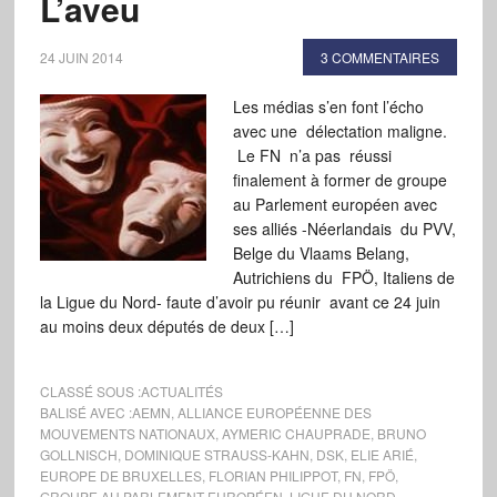
L’aveu
24 JUIN 2014
3 COMMENTAIRES
Les médias s’en font l’écho
avec une délectation maligne.
Le FN n’a pas réussi
finalement à former de groupe
au Parlement européen avec
ses alliés -Néerlandais du PVV,
Belge du Vlaams Belang,
Autrichiens du FPÖ, Italiens de
la Ligue du Nord- faute d’avoir pu réunir avant ce 24 juin
au moins deux députés de deux […]
CLASSÉ SOUS :
ACTUALITÉS
BALISÉ AVEC :
AEMN
,
ALLIANCE EUROPÉENNE DES
MOUVEMENTS NATIONAUX
,
AYMERIC CHAUPRADE
,
BRUNO
GOLLNISCH
,
DOMINIQUE STRAUSS-KAHN
,
DSK
,
ELIE ARIÉ
,
EUROPE DE BRUXELLES
,
FLORIAN PHILIPPOT
,
FN
,
FPÖ
,
GROUPE AU PARLEMENT EUROPÉEN
,
LIGUE DU NORD
,