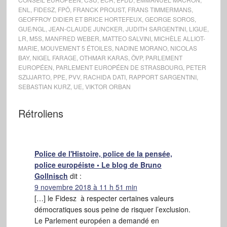
la faveur de la crise…
ENL
,
FIDESZ
,
FPÖ
,
FRANCK PROUST
,
FRANS TIMMERMANS
,
GEOFFROY DIDIER ET BRICE HORTEFEUX
,
GEORGE SOROS
,
GUE/NGL
,
JEAN-CLAUDE JUNCKER
,
JUDITH SARGENTINI
,
LIGUE
,
LR
,
M5S
,
MANFRED WEBER
,
MATTEO SALVINI
,
MICHÈLE ALLIOT-
MARIE
,
MOUVEMENT 5 ÉTOILES
,
NADINE MORANO
,
NICOLAS
BAY
,
NIGEL FARAGE
,
OTHMAR KARAS
,
ÖVP
,
PARLEMENT
EUROPÉEN
,
PARLEMENT EUROPÉEN DE STRASBOURG
,
PETER
SZIJJARTO
,
PPE
,
PVV
,
RACHIDA DATI
,
RAPPORT SARGENTINI
,
SEBASTIAN KURZ
,
UE
,
VIKTOR ORBAN
Rétroliens
Police de l'Histoire, police de la pensée,
police européiste • Le blog de Bruno
Gollnisch
dit :
9 novembre 2018 à 11 h 51 min
[…] le Fidesz à respecter certaines valeurs
démocratiques sous peine de risquer l’exclusion.
Le Parlement européen a demandé en