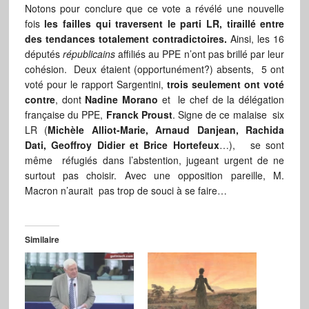
Notons pour conclure que ce vote a révélé une nouvelle
fois
les failles qui traversent le parti LR, tiraillé entre
des tendances totalement contradictoires.
Ainsi, les 16
députés
républicains
affiliés au PPE n’ont pas brillé par leur
cohésion. Deux étaient (opportunément?) absents, 5 ont
voté pour le rapport Sargentini,
trois seulement ont voté
contre
, dont
Nadine Morano
et le chef de la délégation
française du PPE,
Franck Proust
. Signe de ce malaise six
LR (
Michèle Alliot-Marie, Arnaud Danjean, Rachida
Dati, Geoffroy Didier et Brice Hortefeux
…), se sont
même réfugiés dans l’abstention, jugeant urgent de ne
surtout pas choisir. Avec une opposition pareille, M.
Macron n’aurait pas trop de souci à se faire…
Similaire