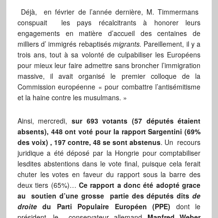
Déjà, en février de l’année dernière, M. Timmermans
conspuait les pays récalcitrants à honorer leurs
engagements en matière d’accueil des centaines de
milliers d’ immigrés rebaptisés
migrants.
Pareillement, il y a
trois ans, tout à sa volonté de culpabiliser les Européens
pour mieux leur faire admettre sans broncher l’immigration
massive, il avait organisé le premier colloque de la
Commission européenne « pour combattre l’antisémitisme
et la haine contre les musulmans. »
Ainsi, mercredi,
sur 693 votants (57 députés étaient
absents), 448 ont voté pour la rapport Sargentini (69%
des voix) , 197 contre, 48 se sont abstenus
. Un recours
juridique a été déposé par la Hongrie pour comptabiliser
lesdites abstentions dans le vote final, puisque cela ferait
chuter les votes en faveur du rapport sous la barre des
deux tiers (65%)…
Ce rapport a donc été adopté grace
au soutien d’une grosse partie des députés dits
de
droite
du Parti Populaire Européen (PPE)
dont le
président, le conservateur allemand
Manfred Weber