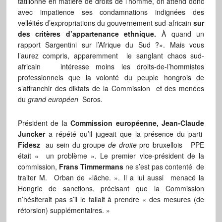
tatillonne en matière de droits de l’homme, on attend donc
avec impatience ses condamnations indignées des
velléités d’expropriations du gouvernement sud-africain
sur
des critères d’appartenance ethnique.
À quand un
rapport Sargentini sur l’Afrique du Sud ?». Mais vous
l’aurez compris, apparemment le sanglant chaos sud-
africain intéresse moins les droits-de-l’hommistes
professionnels que la volonté du peuple hongrois de
s’affranchir des diktats de la Commission et des menées
du
grand européen
Soros.
Président de la
Commission européenne, Jean-Claude
Juncker
a répété qu’il jugeait que la présence du parti
Fidesz
au sein du groupe
de droite
pro bruxellois PPE
était « un problème ». Le premier vice-président de la
commission,
Frans Timmermans
ne s’est pas contenté de
traiter M. Orban de «lâche. ». Il a lui aussi menacé la
Hongrie de sanctions, précisant que la Commission
n’hésiterait pas s’il le fallait à prendre « des mesures (de
rétorsion) supplémentaires. »