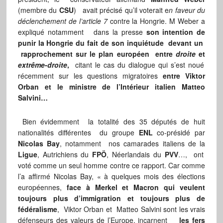
(membre du
CSU
) avait précisé qu’il voterait e
n faveur du
déclenchement de l’article 7
contre la Hongrie. M Weber a
expliqué notamment dans la presse
son intention de
punir la Hongrie du fait de son inquiétude devant un
rapprochement sur le plan européen entre
droite
et
extrême-droite
,
citant le cas du dialogue qui s’est noué
récemment sur les questions migratoires
entre Viktor
Orban et le ministre de l’Intérieur italien Matteo
Salvini…
Bien évidemment la totalité des 35 députés de huit
nationalités différentes du groupe
ENL
co-présidé par
Nicolas Bay
, notamment nos camarades italiens de la
Ligue
, Autrichiens du
FPÖ
, Néerlandais du
PVV
…, ont
voté comme un seul homme contre ce rapport. Car comme
l’a affirmé Nicolas Bay, « à quelques mois des élections
européennes,
face à Merkel et Macron qui veulent
toujours plus d’immigration et toujours plus de
fédéralisme
, Viktor Orban et Matteo Salvini sont les vrais
défenseurs des valeurs de l’Europe, incarnent
les fers