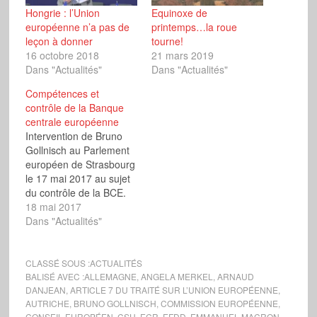
Hongrie : l’Union
Equinoxe de
européenne n’a pas de
printemps…la roue
leçon à donner
tourne!
16 octobre 2018
21 mars 2019
Dans "Actualités"
Dans "Actualités"
Compétences et
contrôle de la Banque
centrale européenne
Intervention de Bruno
Gollnisch au Parlement
européen de Strasbourg
le 17 mai 2017 au sujet
du contrôle de la BCE.
Monsieur le Président, la
18 mai 2017
publication du rapport de
Dans "Actualités"
Transparency
International relance le
débat sur les
CLASSÉ SOUS :
ACTUALITÉS
compétences et le
BALISÉ AVEC :
ALLEMAGNE
,
ANGELA MERKEL
,
ARNAUD
DANJEAN
,
ARTICLE 7 DU TRAITÉ SUR L’UNION EUROPÉENNE
,
contrôle de la Banque
AUTRICHE
,
BRUNO GOLLNISCH
,
COMMISSION EUROPÉENNE
,
centrale européenne. À
CONSEIL EUROPÉEN
,
CSU
,
ECR
,
EFDD
,
EMMANUEL MACRON
,