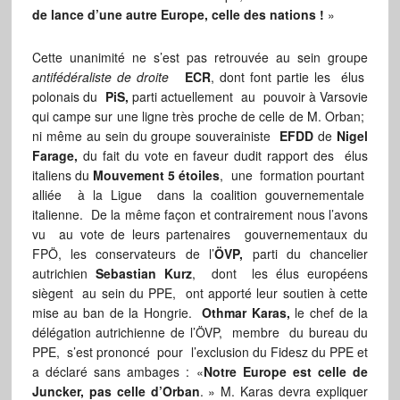
de lance d’une autre Europe, celle des nations !
»
Cette unanimité ne s’est pas retrouvée au sein groupe
antifédéraliste de droite
ECR
, dont font partie les élus
polonais du
PiS,
parti actuellement au pouvoir à Varsovie
qui campe sur une ligne très proche de celle de M. Orban;
ni même au sein du groupe souverainiste
EFDD
de
Nigel
Farage,
du fait du vote en faveur dudit rapport des élus
italiens du
Mouvement 5 étoiles
, une formation pourtant
alliée à la Ligue dans la coalition gouvernementale
italienne. De la même façon et contrairement nous l’avons
vu au vote de leurs partenaires gouvernementaux du
FPÖ, les conservateurs de l’
ÖVP,
parti du chancelier
autrichien
Sebastian Kurz
, dont les élus européens
siègent au sein du PPE, ont apporté leur soutien à cette
mise au ban de la Hongrie.
Othmar Karas,
le chef de la
délégation autrichienne de l’ÖVP, membre du bureau du
PPE, s’est prononcé pour l’exclusion du Fidesz du PPE et
a déclaré sans ambages : «
Notre Europe est celle de
Juncker, pas celle d’Orban
. » M. Karas devra expliquer