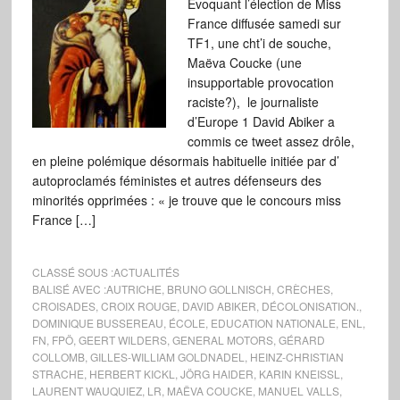
Évoquant l’élection de Miss
France diffusée samedi sur
TF1, une cht’i de souche,
Maëva Coucke (une
insupportable provocation
raciste?), le journaliste
d’Europe 1 David Abiker a
commis ce tweet assez drôle,
en pleine polémique désormais habituelle initiée par d’
autoproclamés féministes et autres défenseurs des
minorités opprimées : « je trouve que le concours miss
France […]
CLASSÉ SOUS :
ACTUALITÉS
BALISÉ AVEC :
AUTRICHE
,
BRUNO GOLLNISCH
,
CRÈCHES
,
CROISADES
,
CROIX ROUGE
,
DAVID ABIKER
,
DÉCOLONISATION.
,
DOMINIQUE BUSSEREAU
,
ÉCOLE
,
EDUCATION NATIONALE
,
ENL
,
FN
,
FPÖ
,
GEERT WILDERS
,
GENERAL MOTORS
,
GÉRARD
COLLOMB
,
GILLES-WILLIAM GOLDNADEL
,
HEINZ-CHRISTIAN
STRACHE
,
HERBERT KICKL
,
JÖRG HAIDER
,
KARIN KNEISSL
,
LAURENT WAUQUIEZ
,
LR
,
MAËVA COUCKE
,
MANUEL VALLS
,