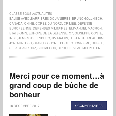
CLASSÉ SOUS :
ACTUALITÉS
BALISÉ AVEC :
BARRIÈRES DOUANIÈRES
,
BRUNO GOLLNISCH
,
CANADA
,
CHINE
,
CORÉE DU NORD
,
CRIMÉE
,
DÉFENSE
EUROPÉENNE
,
DÉPENSES MILITAIRES
,
EMMANUEL MACRON
,
ETATS-UNIS
,
EUROPE DE LA DÉFENSE
,
G7
,
GIUSEPPE CONTE
,
INDE
,
JENS STOLTENBERG
,
JIM MATTIS
,
JUSTIN TRUDEAU
,
KIM
JONG-UN
,
OSC
,
OTAN
,
POLOGNE
,
PROTECTIONNISME
,
RUSSIE
,
SEBASTIAN KURZ
,
SINGAPOUR
,
SIPRI
,
UE
,
VLADIMIR POUTINE
Merci pour ce moment…à
grand coup de bûche de
bonheur
18 DÉCEMBRE 2017
4 COMMENTAIRES