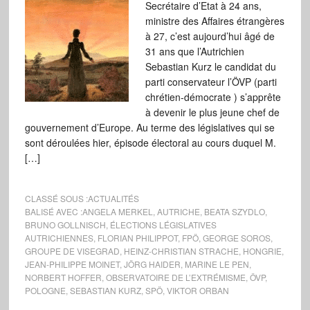
Secrétaire d’Etat à 24 ans,
ministre des Affaires étrangères
à 27, c’est aujourd’hui âgé de
31 ans que l’Autrichien
Sebastian Kurz le candidat du
parti conservateur l’ÖVP (parti
chrétien-démocrate ) s’apprête
à devenir le plus jeune chef de
gouvernement d’Europe. Au terme des législatives qui se
sont déroulées hier, épisode électoral au cours duquel M.
[…]
CLASSÉ SOUS :
ACTUALITÉS
BALISÉ AVEC :
ANGELA MERKEL
,
AUTRICHE
,
BEATA SZYDLO
,
BRUNO GOLLNISCH
,
ÉLECTIONS LÉGISLATIVES
AUTRICHIENNES
,
FLORIAN PHILIPPOT
,
FPÖ
,
GEORGE SOROS
,
GROUPE DE VISEGRAD
,
HEINZ-CHRISTIAN STRACHE
,
HONGRIE
,
JEAN-PHILIPPE MOINET
,
JÖRG HAIDER
,
MARINE LE PEN
,
NORBERT HOFFER
,
OBSERVATOIRE DE L’EXTRÉMISME
,
ÖVP
,
POLOGNE
,
SEBASTIAN KURZ
,
SPÖ
,
VIKTOR ORBAN