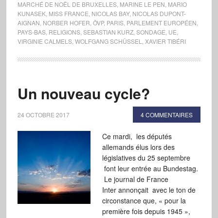
MARCHÉ DE NOËL DE BRUXELLES
,
MARINE LE PEN
,
MARIO
KUNASEK
,
MISS FRANCE
,
NICOLAS BAY
,
NICOLAS DUPONT-
AIGNAN
,
NORBER HOFER
,
ÖVP
,
PARIS
,
PARLEMENT EUROPÉEN
,
PAYS-BAS
,
RELIGIONS
,
SEBASTIAN KURZ
,
SONDAGE
,
UE
,
VIRGINIE CALMELS
,
WOLFGANG SCHÜSSEL
,
XAVIER TIBÉRI
Un nouveau cycle?
24 OCTOBRE 2017
4 COMMENTAIRES
Ce mardi, les députés
allemands élus lors des
législatives du 25 septembre
font leur entrée au Bundestag.
Le journal de France
Inter annonçait avec le ton de
circonstance que, « pour la
première fois depuis 1945 »,