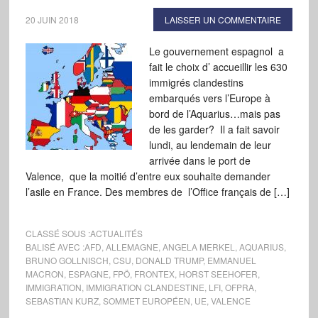
20 JUIN 2018
LAISSER UN COMMENTAIRE
Le gouvernement espagnol a
fait le choix d’ accueillir les 630
immigrés clandestins
embarqués vers l’Europe à
bord de l’Aquarius…mais pas
de les garder? Il a fait savoir
lundi, au lendemain de leur
arrivée dans le port de
Valence, que la moitié d’entre eux souhaite demander
l’asile en France. Des membres de l’Office français de […]
CLASSÉ SOUS :
ACTUALITÉS
BALISÉ AVEC :
AFD
,
ALLEMAGNE
,
ANGELA MERKEL
,
AQUARIUS
,
BRUNO GOLLNISCH
,
CSU
,
DONALD TRUMP
,
EMMANUEL
MACRON
,
ESPAGNE
,
FPÖ
,
FRONTEX
,
HORST SEEHOFER
,
IMMIGRATION
,
IMMIGRATION CLANDESTINE
,
LFI
,
OFPRA
,
SEBASTIAN KURZ
,
SOMMET EUROPÉEN
,
UE
,
VALENCE