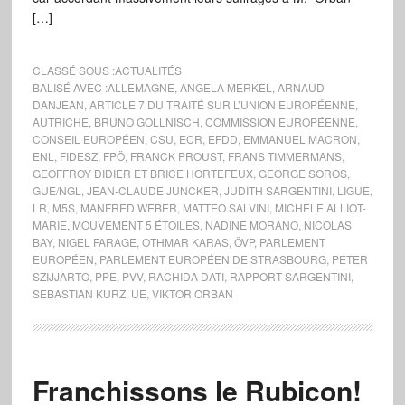
[…]
CLASSÉ SOUS :
ACTUALITÉS
BALISÉ AVEC :
ALLEMAGNE
,
ANGELA MERKEL
,
ARNAUD
DANJEAN
,
ARTICLE 7 DU TRAITÉ SUR L’UNION EUROPÉENNE
,
AUTRICHE
,
BRUNO GOLLNISCH
,
COMMISSION EUROPÉENNE
,
CONSEIL EUROPÉEN
,
CSU
,
ECR
,
EFDD
,
EMMANUEL MACRON
,
ENL
,
FIDESZ
,
FPÖ
,
FRANCK PROUST
,
FRANS TIMMERMANS
,
GEOFFROY DIDIER ET BRICE HORTEFEUX
,
GEORGE SOROS
,
GUE/NGL
,
JEAN-CLAUDE JUNCKER
,
JUDITH SARGENTINI
,
LIGUE
,
LR
,
M5S
,
MANFRED WEBER
,
MATTEO SALVINI
,
MICHÈLE ALLIOT-
MARIE
,
MOUVEMENT 5 ÉTOILES
,
NADINE MORANO
,
NICOLAS
BAY
,
NIGEL FARAGE
,
OTHMAR KARAS
,
ÖVP
,
PARLEMENT
EUROPÉEN
,
PARLEMENT EUROPÉEN DE STRASBOURG
,
PETER
SZIJJARTO
,
PPE
,
PVV
,
RACHIDA DATI
,
RAPPORT SARGENTINI
,
SEBASTIAN KURZ
,
UE
,
VIKTOR ORBAN
Franchissons le Rubicon!