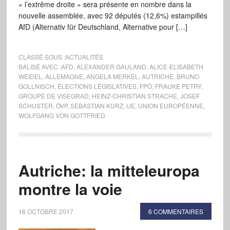
« l’extrême droite » sera présente en nombre dans la
nouvelle assemblée, avec 92 députés (12,6%) estampillés
AfD (Alternativ für Deutschland, Alternative pour […]
CLASSÉ SOUS :
ACTUALITÉS
BALISÉ AVEC :
AFD
,
ALEXANDER GAULAND
,
ALICE-ELISABETH
WEIDEL
,
ALLEMAGNE
,
ANGELA MERKEL
,
AUTRICHE
,
BRUNO
GOLLNISCH
,
ÉLECTIONS LÉGISLATIVES
,
FPÖ
,
FRAUKE PETRY
,
GROUPE DE VISEGRAD
,
HEINZ-CHRISTIAN STRACHE
,
JOSEF
SCHUSTER
,
ÖVP
,
SEBASTIAN KURZ
,
UE
,
UNION EUROPÉENNE
,
WOLFGANG VON GOTTFRIED
Autriche: la mitteleuropa
montre la voie
16 OCTOBRE 2017
6 COMMENTAIRES