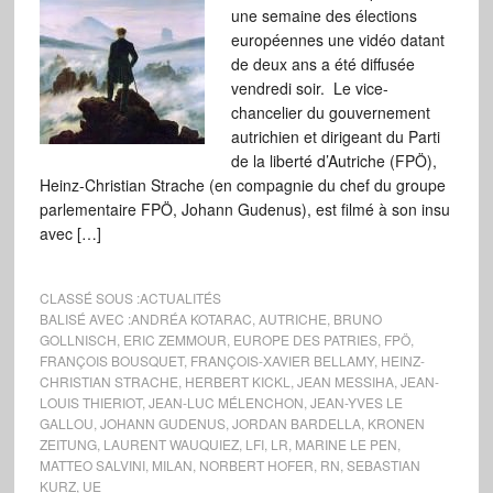
une semaine des élections
européennes une vidéo datant
de deux ans a été diffusée
vendredi soir. Le vice-
chancelier du gouvernement
autrichien et dirigeant du Parti
de la liberté d’Autriche (FPÖ),
Heinz-Christian Strache (en compagnie du chef du groupe
parlementaire FPÖ, Johann Gudenus), est filmé à son insu
avec […]
CLASSÉ SOUS :
ACTUALITÉS
BALISÉ AVEC :
ANDRÉA KOTARAC
,
AUTRICHE
,
BRUNO
GOLLNISCH
,
ERIC ZEMMOUR
,
EUROPE DES PATRIES
,
FPÖ
,
FRANÇOIS BOUSQUET
,
FRANÇOIS-XAVIER BELLAMY
,
HEINZ-
CHRISTIAN STRACHE
,
HERBERT KICKL
,
JEAN MESSIHA
,
JEAN-
LOUIS THIERIOT
,
JEAN-LUC MÉLENCHON
,
JEAN-YVES LE
GALLOU
,
JOHANN GUDENUS
,
JORDAN BARDELLA
,
KRONEN
ZEITUNG
,
LAURENT WAUQUIEZ
,
LFI
,
LR
,
MARINE LE PEN
,
MATTEO SALVINI
,
MILAN
,
NORBERT HOFER
,
RN
,
SEBASTIAN
KURZ
,
UE