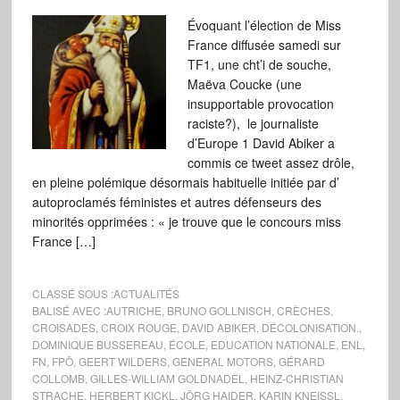
Évoquant l’élection de Miss
France diffusée samedi sur
TF1, une cht’i de souche,
Maëva Coucke (une
insupportable provocation
raciste?), le journaliste
d’Europe 1 David Abiker a
commis ce tweet assez drôle,
en pleine polémique désormais habituelle initiée par d’
autoproclamés féministes et autres défenseurs des
minorités opprimées : « je trouve que le concours miss
France […]
CLASSÉ SOUS :
ACTUALITÉS
BALISÉ AVEC :
AUTRICHE
,
BRUNO GOLLNISCH
,
CRÈCHES
,
CROISADES
,
CROIX ROUGE
,
DAVID ABIKER
,
DÉCOLONISATION.
,
DOMINIQUE BUSSEREAU
,
ÉCOLE
,
EDUCATION NATIONALE
,
ENL
,
FN
,
FPÖ
,
GEERT WILDERS
,
GENERAL MOTORS
,
GÉRARD
COLLOMB
,
GILLES-WILLIAM GOLDNADEL
,
HEINZ-CHRISTIAN
STRACHE
,
HERBERT KICKL
,
JÖRG HAIDER
,
KARIN KNEISSL
,