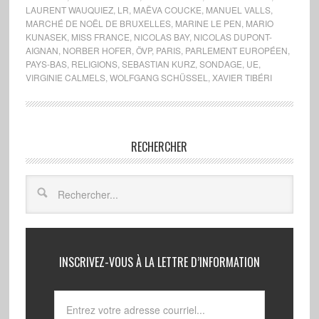
LAURENT WAUQUIEZ
,
LR
,
MAËVA COUCKE
,
MANUEL VALLS
,
MARCHÉ DE NOËL DE BRUXELLES
,
MARINE LE PEN
,
MARIO
KUNASEK
,
MISS FRANCE
,
NICOLAS BAY
,
NICOLAS DUPONT-
AIGNAN
,
NORBER HOFER
,
ÖVP
,
PARIS
,
PARLEMENT EUROPÉEN
,
PAYS-BAS
,
RELIGIONS
,
SEBASTIAN KURZ
,
SONDAGE
,
UE
,
VIRGINIE CALMELS
,
WOLFGANG SCHÜSSEL
,
XAVIER TIBÉRI
RECHERCHER
INSCRIVEZ-VOUS À LA LETTRE D’INFORMATION