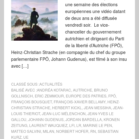
une semaine des élections
européennes une vidéo datant
de deux ans a été diffusée
vendredi soir. Le vice-
chancelier du gouvernement
autrichien et dirigeant du Parti
de la liberté d’Autriche (FPÖ),
Heinz-Christian Strache (en compagnie du chef du groupe
parlementaire FPÖ, Johann Gudenus), est filmé à son insu
avec […]
CLASSÉ SOUS :
ACTUALITÉS
BALISÉ AVEC :
ANDRÉA KOTARAC
,
AUTRICHE
,
BRUNO
GOLLNISCH
,
ERIC ZEMMOUR
,
EUROPE DES PATRIES
,
FPÖ
,
FRANÇOIS BOUSQUET
,
FRANÇOIS-XAVIER BELLAMY
,
HEINZ-
CHRISTIAN STRACHE
,
HERBERT KICKL
,
JEAN MESSIHA
,
JEAN-
LOUIS THIERIOT
,
JEAN-LUC MÉLENCHON
,
JEAN-YVES LE
GALLOU
,
JOHANN GUDENUS
,
JORDAN BARDELLA
,
KRONEN
ZEITUNG
,
LAURENT WAUQUIEZ
,
LFI
,
LR
,
MARINE LE PEN
,
MATTEO SALVINI
,
MILAN
,
NORBERT HOFER
,
RN
,
SEBASTIAN
KURZ
,
UE