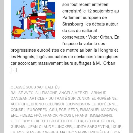
son tout récent entretien
enregistré le 12 septembre au
Parlement européen de
Strasbourg les débats autour
du cas du national-
conservateur Viktor Orban. En
l’espèce la volonté des
progressistes européistes de mettre au ban la Hongrie et
les Hongrois, jugés coupables de déviances idéologiques
car accordant massivement leurs suffrages à M. Orban
[…]
CLASSÉ SOUS :
ACTUALITÉS
BALISÉ AVEC :
ALLEMAGNE
,
ANGELA MERKEL
,
ARNAUD
DANJEAN
,
ARTICLE 7 DU TRAITÉ SUR L’UNION EUROPÉENNE
,
AUTRICHE
,
BRUNO GOLLNISCH
,
COMMISSION EUROPÉENNE
,
CONSEIL EUROPÉEN
,
CSU
,
ECR
,
EFDD
,
EMMANUEL MACRON
,
ENL
,
FIDESZ
,
FPÖ
,
FRANCK PROUST
,
FRANS TIMMERMANS
,
GEOFFROY DIDIER ET BRICE HORTEFEUX
,
GEORGE SOROS
,
GUE/NGL
,
JEAN-CLAUDE JUNCKER
,
JUDITH SARGENTINI
,
LIGUE
,
LR
,
M5S
,
MANFRED WEBER
,
MATTEO SALVINI
,
MICHÈLE ALLIOT-