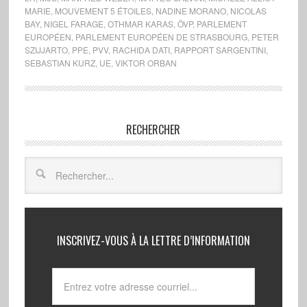
MARIE
,
MOUVEMENT 5 ÉTOILES
,
NADINE MORANO
,
NICOLAS
BAY
,
NIGEL FARAGE
,
OTHMAR KARAS
,
ÖVP
,
PARLEMENT
EUROPÉEN
,
PARLEMENT EUROPÉEN DE STRASBOURG
,
PETER
SZIJJARTO
,
PPE
,
PVV
,
RACHIDA DATI
,
RAPPORT SARGENTINI
,
SEBASTIAN KURZ
,
UE
,
VIKTOR ORBAN
RECHERCHER
INSCRIVEZ-VOUS À LA LETTRE D’INFORMATION