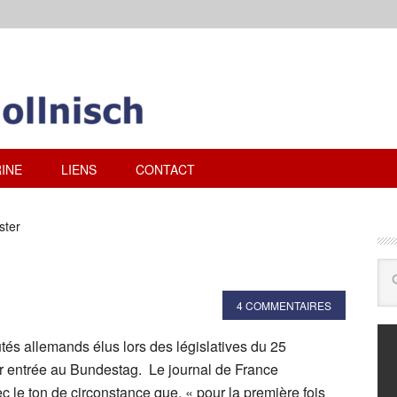
INE
LIENS
CONTACT
ster
4 COMMENTAIRES
tés allemands élus lors des législatives du 25
r entrée au Bundestag. Le journal de France
c le ton de circonstance que, « pour la première fois