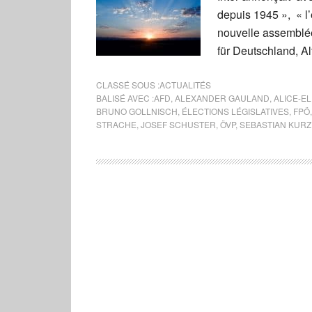
depuis 1945 », « l
nouvelle assemblée
für Deutschland, Al
CLASSÉ SOUS :
ACTUALITÉS
BALISÉ AVEC :
AFD
,
ALEXANDER GAULAND
,
ALICE-E
BRUNO GOLLNISCH
,
ÉLECTIONS LÉGISLATIVES
,
FPÖ
STRACHE
,
JOSEF SCHUSTER
,
ÖVP
,
SEBASTIAN KURZ