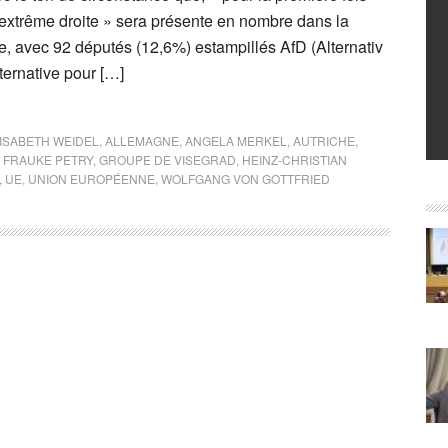
’extrême droite » sera présente en nombre dans la
, avec 92 députés (12,6%) estampillés AfD (Alternativ
ternative pour […]
LISABETH WEIDEL
,
ALLEMAGNE
,
ANGELA MERKEL
,
AUTRICHE
,
,
FRAUKE PETRY
,
GROUPE DE VISEGRAD
,
HEINZ-CHRISTIAN
,
UE
,
UNION EUROPÉENNE
,
WOLFGANG VON GOTTFRIED