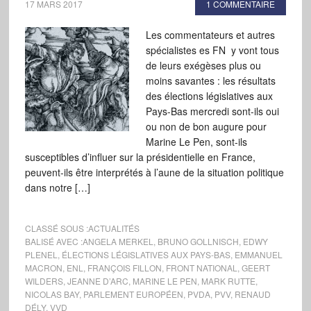
17 MARS 2017
1 COMMENTAIRE
Les commentateurs et autres
spécialistes es FN y vont tous
de leurs exégèses plus ou
moins savantes : les résultats
des élections législatives aux
Pays-Bas mercredi sont-ils oui
ou non de bon augure pour
Marine Le Pen, sont-ils
susceptibles d’influer sur la présidentielle en France,
peuvent-ils être interprétés à l’aune de la situation politique
dans notre […]
CLASSÉ SOUS :
ACTUALITÉS
BALISÉ AVEC :
ANGELA MERKEL
,
BRUNO GOLLNISCH
,
EDWY
PLENEL
,
ÉLECTIONS LÉGISLATIVES AUX PAYS-BAS
,
EMMANUEL
MACRON
,
ENL
,
FRANÇOIS FILLON
,
FRONT NATIONAL
,
GEERT
WILDERS
,
JEANNE D’ARC
,
MARINE LE PEN
,
MARK RUTTE
,
NICOLAS BAY
,
PARLEMENT EUROPÉEN
,
PVDA
,
PVV
,
RENAUD
DÉLY
,
VVD