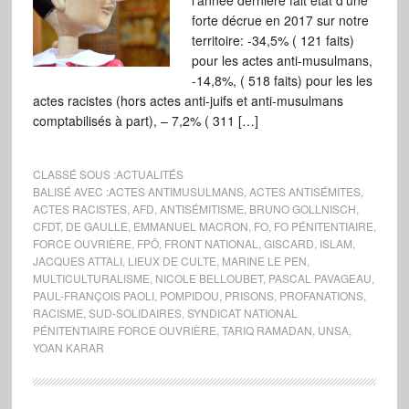
l’année dernière fait état d’une
forte décrue en 2017 sur notre
territoire: -34,5% ( 121 faits)
pour les actes anti-musulmans,
-14,8%, ( 518 faits) pour les les
actes racistes (hors actes anti-juifs et anti-musulmans
comptabilisés à part), – 7,2% ( 311 […]
CLASSÉ SOUS :
ACTUALITÉS
BALISÉ AVEC :
ACTES ANTIMUSULMANS
,
ACTES ANTISÉMITES
,
ACTES RACISTES
,
AFD
,
ANTISÉMITISME
,
BRUNO GOLLNISCH
,
CFDT
,
DE GAULLE
,
EMMANUEL MACRON
,
FO
,
FO PÉNITENTIAIRE
,
FORCE OUVRIÈRE
,
FPÖ
,
FRONT NATIONAL
,
GISCARD
,
ISLAM
,
JACQUES ATTALI
,
LIEUX DE CULTE
,
MARINE LE PEN
,
MULTICULTURALISME
,
NICOLE BELLOUBET
,
PASCAL PAVAGEAU
,
PAUL-FRANÇOIS PAOLI
,
POMPIDOU
,
PRISONS
,
PROFANATIONS
,
RACISME
,
SUD-SOLIDAIRES
,
SYNDICAT NATIONAL
PÉNITENTIAIRE FORCE OUVRIÈRE
,
TARIQ RAMADAN
,
UNSA
,
YOAN KARAR