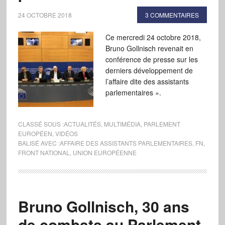
24 OCTOBRE 2018
3 COMMENTAIRES
Ce mercredi 24 octobre 2018,
Bruno Gollnisch revenait en
conférence de presse sur les
derniers développement de
l’affaire dite des assistants
parlementaires ».
CLASSÉ SOUS :
ACTUALITÉS
,
MULTIMÉDIA
,
PARLEMENT
EUROPÉEN
,
VIDÉOS
BALISÉ AVEC :
AFFAIRE DES ASSISTANTS PARLEMENTAIRES
,
FN
,
FRONT NATIONAL
,
UNION EUROPÉENNE
Bruno Gollnisch, 30 ans
de combats au Parlement