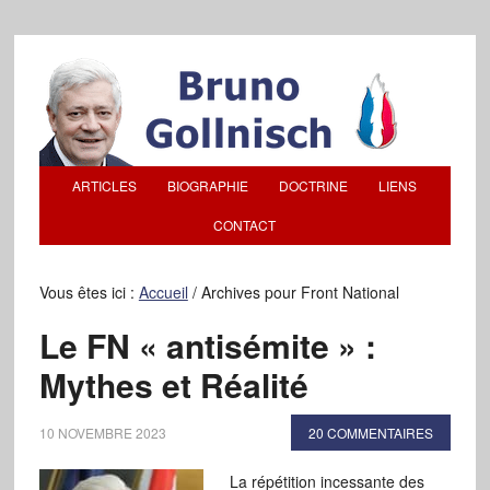
ARTICLES
BIOGRAPHIE
DOCTRINE
LIENS
CONTACT
Vous êtes ici :
Accueil
/
Archives pour Front National
Le FN « antisémite » :
Mythes et Réalité
10 NOVEMBRE 2023
20 COMMENTAIRES
La répétition incessante des