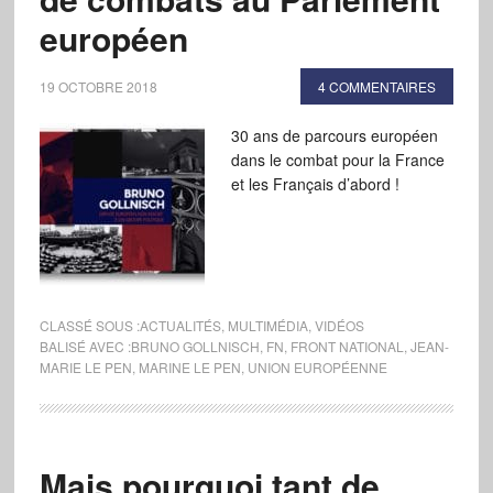
européen
19 OCTOBRE 2018
4 COMMENTAIRES
30 ans de parcours européen
dans le combat pour la France
et les Français d’abord !
CLASSÉ SOUS :
ACTUALITÉS
,
MULTIMÉDIA
,
VIDÉOS
BALISÉ AVEC :
BRUNO GOLLNISCH
,
FN
,
FRONT NATIONAL
,
JEAN-
MARIE LE PEN
,
MARINE LE PEN
,
UNION EUROPÉENNE
Mais pourquoi tant de