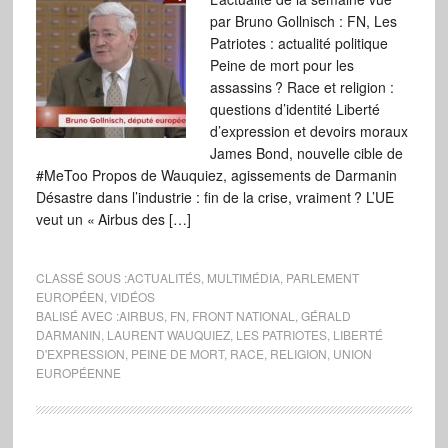
par Bruno Gollnisch : FN, Les
Patriotes : actualité politique
Peine de mort pour les
assassins ? Race et religion :
questions d’identité Liberté
d’expression et devoirs moraux
James Bond, nouvelle cible de
#MeToo Propos de Wauquiez, agissements de Darmanin
Désastre dans l’industrie : fin de la crise, vraiment ? L’UE
veut un « Airbus des […]
CLASSÉ SOUS :
ACTUALITÉS
,
MULTIMÉDIA
,
PARLEMENT
EUROPÉEN
,
VIDÉOS
BALISÉ AVEC :
AIRBUS
,
FN
,
FRONT NATIONAL
,
GÉRALD
DARMANIN
,
LAURENT WAUQUIEZ
,
LES PATRIOTES
,
LIBERTÉ
D'EXPRESSION
,
PEINE DE MORT
,
RACE
,
RELIGION
,
UNION
EUROPÉENNE