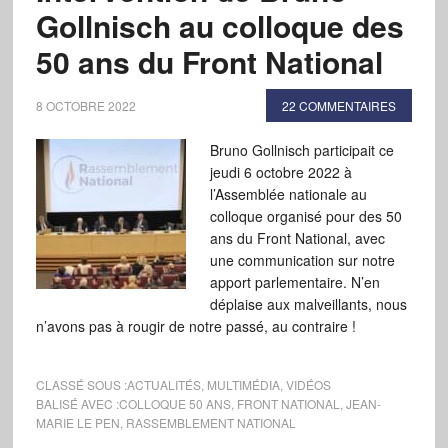
Gollnisch au colloque des
50 ans du Front National
8 OCTOBRE 2022
22 COMMENTAIRES
Bruno Gollnisch participait ce
jeudi 6 octobre 2022 à
l’Assemblée nationale au
colloque organisé pour des 50
ans du Front National, avec
une communication sur notre
apport parlementaire. N’en
déplaise aux malveillants, nous
n’avons pas à rougir de notre passé, au contraire !
CLASSÉ SOUS :
ACTUALITÉS
,
MULTIMÉDIA
,
VIDÉOS
BALISÉ AVEC :
COLLOQUE 50 ANS
,
FRONT NATIONAL
,
JEAN-
MARIE LE PEN
,
RASSEMBLEMENT NATIONAL