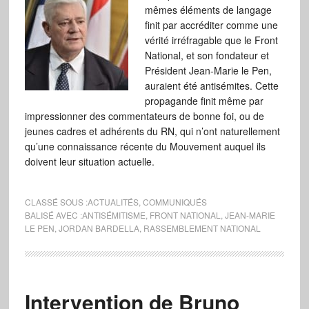
mêmes éléments de langage
finit par accréditer comme une
vérité irréfragable que le Front
National, et son fondateur et
Président Jean-Marie le Pen,
auraient été antisémites. Cette
propagande finit même par
impressionner des commentateurs de bonne foi, ou de
jeunes cadres et adhérents du RN, qui n’ont naturellement
qu’une connaissance récente du Mouvement auquel ils
doivent leur situation actuelle.
CLASSÉ SOUS :
ACTUALITÉS
,
COMMUNIQUÉS
BALISÉ AVEC :
ANTISÉMITISME
,
FRONT NATIONAL
,
JEAN-MARIE
LE PEN
,
JORDAN BARDELLA
,
RASSEMBLEMENT NATIONAL
Intervention de Bruno