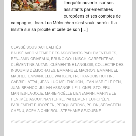
l’enquête ouverte sur ses
assistants parlementaires
européens et ses comptes de
campagne, Jean-Luc Mélenchon s’est voulu serein. Il a
insisté sur sa probité et celle de son […]
CLASSÉ SOUS :
ACTUALITÉS
BALISÉ AVEC :
AFFAIRE DES ASSISTANTS PARLEMENTAIRES
,
BENJAMIN GRIVEAUX
,
BRUNO GOLLNISCH
,
CARPENTRAS
,
CLÉMENTINE AUTAIN
,
CLÉMENTINE LANGLOIS
,
COLLECTIF DES
INSOUMIS DÉMOCRATES
,
EMMANUEL MACRON
,
EMMANUEL
MAUREL
,
EMMANUELLE WARGON
,
FN
,
FRANÇOIS RUFFIN
,
GABRIEL ATTAL
,
JEAN-LUC MÉLENCHON
,
JEAN-MARIE LE PEN
,
JUAN BRANCO
,
JULIAN ASSANGE
,
LFI
,
LIONEL STOLÉRU
,
MANTES-LA-JOLIE
,
MARIE-NOËLLE LIENEMANN
,
MARINE LE
PEN
,
MÉDIASCOP
,
NANTERRE
,
PARLEMENT EUROPÉEN
,
PARLEMENT EUROPÉEN
,
PERQUISITIONS
,
PS
,
RN
,
SÉBASTIEN
CHENU
,
SOPHIA CHIKIROU
,
STÉPHANE SÉJOURNÉ