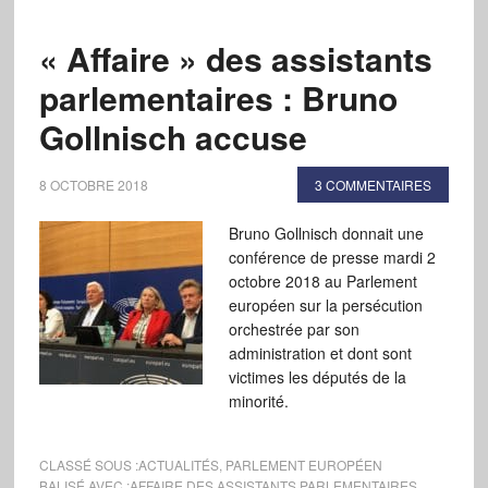
« Affaire » des assistants
parlementaires : Bruno
Gollnisch accuse
8 OCTOBRE 2018
3 COMMENTAIRES
Bruno Gollnisch donnait une
conférence de presse mardi 2
octobre 2018 au Parlement
européen sur la persécution
orchestrée par son
administration et dont sont
victimes les députés de la
minorité.
CLASSÉ SOUS :
ACTUALITÉS
,
PARLEMENT EUROPÉEN
BALISÉ AVEC :
AFFAIRE DES ASSISTANTS PARLEMENTAIRES
,