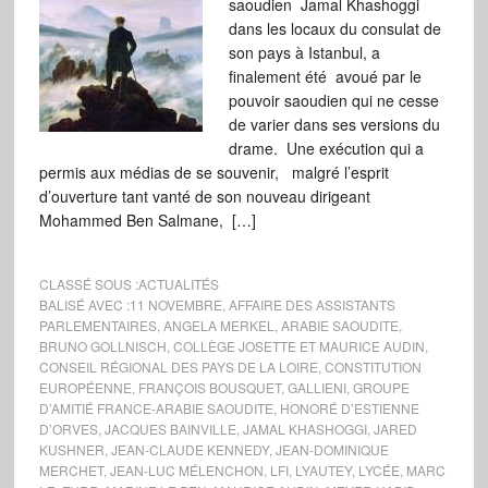
saoudien Jamal Khashoggi
dans les locaux du consulat de
son pays à Istanbul, a
finalement été avoué par le
pouvoir saoudien qui ne cesse
de varier dans ses versions du
drame. Une exécution qui a
permis aux médias de se souvenir, malgré l’esprit
d’ouverture tant vanté de son nouveau dirigeant
Mohammed Ben Salmane, […]
CLASSÉ SOUS :
ACTUALITÉS
BALISÉ AVEC :
11 NOVEMBRE
,
AFFAIRE DES ASSISTANTS
PARLEMENTAIRES
,
ANGELA MERKEL
,
ARABIE SAOUDITE
,
BRUNO GOLLNISCH
,
COLLÈGE JOSETTE ET MAURICE AUDIN
,
CONSEIL RÉGIONAL DES PAYS DE LA LOIRE
,
CONSTITUTION
EUROPÉENNE
,
FRANÇOIS BOUSQUET
,
GALLIENI
,
GROUPE
D’AMITIÉ FRANCE-ARABIE SAOUDITE
,
HONORÉ D’ESTIENNE
D’ORVES
,
JACQUES BAINVILLE
,
JAMAL KHASHOGGI
,
JARED
KUSHNER
,
JEAN-CLAUDE KENNEDY
,
JEAN-DOMINIQUE
MERCHET
,
JEAN-LUC MÉLENCHON
,
LFI
,
LYAUTEY
,
LYCÉE
,
MARC