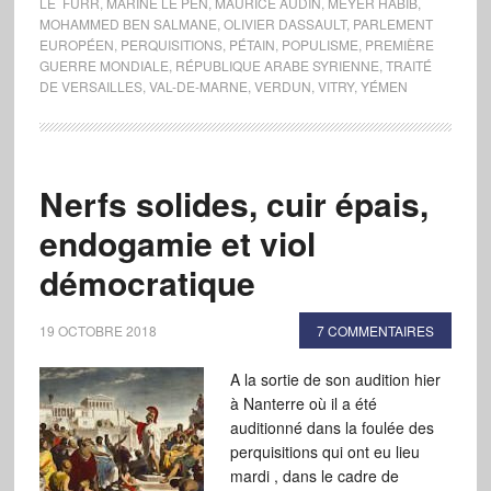
LE FURR
,
MARINE LE PEN
,
MAURICE AUDIN
,
MEYER HABIB
,
MOHAMMED BEN SALMANE
,
OLIVIER DASSAULT
,
PARLEMENT
EUROPÉEN
,
PERQUISITIONS
,
PÉTAIN
,
POPULISME
,
PREMIÈRE
GUERRE MONDIALE
,
RÉPUBLIQUE ARABE SYRIENNE
,
TRAITÉ
DE VERSAILLES
,
VAL-DE-MARNE
,
VERDUN
,
VITRY
,
YÉMEN
Nerfs solides, cuir épais,
endogamie et viol
démocratique
19 OCTOBRE 2018
7 COMMENTAIRES
A la sortie de son audition hier
à Nanterre où il a été
auditionné dans la foulée des
perquisitions qui ont eu lieu
mardi , dans le cadre de