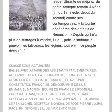
tirade, vibrante de mépris, du
poète satirique romain Juvénal
(fin du 1er siècle, début du
second) contre ses
contemporains, « la tourbe
dégénérée des enfants de
Rémus .» «Depuis qu’il n’a
plus de suffrages à vendre, lui qui, jadis, distribuait le
pouvoir, les faisceaux, les légions, tout enfin, ce peuple
déchu […]
CLASSÉ SOUS :
ACTUALITÉS
BALISÉ AVEC :
AFFAIRE DES ASSISTANTS PARLEMENTAIRES
,
ALEXANDRE BENALLA
,
BRUNO BILDE
,
BRUNO GOLLNISCH
,
COMMISSION DES LOIS DE L'ASSEMBLÉE NATIONALE
,
CONSTITUTION FRANÇAISE
,
DÉMOGRAPHIE DE L'UE
,
EMMANUEL MACRON
,
ÉQUIPE DE FRANCE DE FOOTBALL
,
EUROSTAT
,
FRANÇOIS HOLLANDE
,
FRONTON
,
GÉRARD
COLLOMB
,
JEAN-PIERRE CATTENOZ
,
JUVÉNAL
,
LREM
,
MARINE
LE PEN
,
MICHEL GEOFFROY
,
MONDIAL DE FOOT
,
PIERRE LOURS
,
RACE
,
RN
,
SIMONE VEIL
,
UE
,
VINCENT CRASE