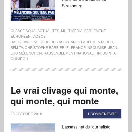
Strasbourg.
CLASSÉ SOUS :
ACTUALITÉS
,
MULTIMÉDIA
,
PARLEMENT
EUROPÉEN
,
VIDÉOS
BALISÉ AVEC :
AFFAIRE DES ASSISTANTS PARLEMENTAIRES
,
BFM TV
,
CHRISTOPHE BARBIER
,
FI
,
FRANCE INSOUMISE
,
JEAN-
LUC MÉLENCHON
,
RASSEMBLEMENT NATIONAL
,
RN
,
SOPHIA
CHIKIROU
Le vrai clivage qui monte,
qui monte, qui monte
23 OCTOBRE 2018
1 COMMENTAIRE
L’assassinat du journaliste