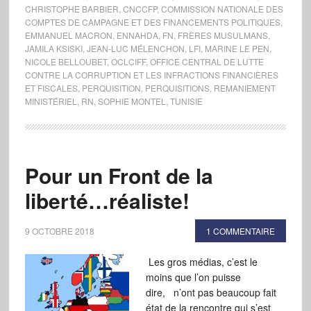
CHRISTOPHE BARBIER
,
CNCCFP
,
COMMISSION NATIONALE DES
COMPTES DE CAMPAGNE ET DES FINANCEMENTS POLITIQUES
,
EMMANUEL MACRON
,
ENNAHDA
,
FN
,
FRÈRES MUSULMANS
,
JAMILA KSISKI
,
JEAN-LUC MÉLENCHON
,
LFI
,
MARINE LE PEN
,
NICOLE BELLOUBET
,
OCLCIFF
,
OFFICE CENTRAL DE LUTTE
CONTRE LA CORRUPTION ET LES INFRACTIONS FINANCIÈRES
ET FISCALES
,
PERQUISITION
,
PERQUISITIONS
,
REMANIEMENT
MINISTÉRIEL
,
RN
,
SOPHIE MONTEL
,
TUNISIE
Pour un Front de la
liberté…réaliste!
9 OCTOBRE 2018
1 COMMENTAIRE
Les gros médias, c’est le
moins que l’on puisse
dire, n’ont pas beaucoup fait
état de la rencontre qui s’est