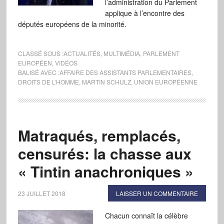
l’administration du Parlement
applique à l’encontre des
députés européens de la minorité.
CLASSÉ SOUS :
ACTUALITÉS
,
MULTIMÉDIA
,
PARLEMENT
EUROPÉEN
,
VIDÉOS
BALISÉ AVEC :
AFFAIRE DES ASSISTANTS PARLEMENTAIRES
,
DROITS DE L’HOMME
,
MARTIN SCHULZ
,
UNION EUROPÉENNE
Matraqués, remplacés,
censurés: la chasse aux
« Tintin anachroniques »
23 JUILLET 2018
LAISSER UN COMMENTAIRE
Chacun connaît la célèbre