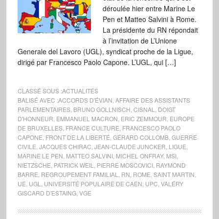
déroulée hier entre Marine Le
Pen et Matteo Salvini à Rome.
La présidente du RN répondait
à l’invitation de L’Unione
Generale del Lavoro (UGL), syndicat proche de la Ligue,
dirigé par Francesco Paolo Capone. L’UGL, qui […]
CLASSÉ SOUS :
ACTUALITÉS
BALISÉ AVEC :
ACCORDS D'ÉVIAN
,
AFFAIRE DES ASSISTANTS
PARLEMENTAIRES
,
BRUNO GOLLNISCH
,
CISNAL
,
DOIGT
D'HONNEUR
,
EMMANUEL MACRON
,
ERIC ZEMMOUR
,
EUROPE
DE BRUXELLES
,
FRANCE CULTURE
,
FRANCESCO PAOLO
CAPONE
,
FRONT DE LA LIBERTÉ
,
GÉRARD COLLOMB
,
GUERRE
CIVILE
,
JACQUES CHIRAC
,
JEAN-CLAUDE JUNCKER
,
LIGUE
,
MARINE LE PEN
,
MATTEO SALVINI
,
MICHEL ONFRAY
,
MSI
,
NIETZSCHE
,
PATRICK WEIL
,
PIERRE MOSCOVICI
,
RAYMOND
BARRE
,
REGROUPEMENT FAMILIAL
,
RN
,
ROME
,
SAINT MARTIN
,
UE
,
UGL
,
UNIVERSITÉ POPULAIRE DE CAEN
,
UPC
,
VALÉRY
GISCARD D'ESTAING
,
VGE