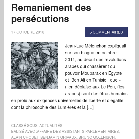
Remaniement des
persécutions
17 OCTOBRE 2018
5 COMMENTAIRES
Jean-Luc Mélenchon expliquait
sur son blogue en octobre
2011, au début des révolutions
arabes qui chassèrent du
pouvoir Moubarak en Egypte
et Ben Ali en Tunisie, que «
n’en déplaise aux Le Pen, (les
arabes) sont des êtres humains
en proie aux exigences universelles de liberté et d’égalité
dont la philosophie des Lumières et la […]
CLASSÉ SOUS :
ACTUALITÉS
BALISÉ AVEC :
AFFAIRE DES ASSISTANTS PARLEMENTAIRES
,
ALAIN CHOUET
,
BENJAMIN GRIVAUX
,
BRUNO GOLLNISCH
,