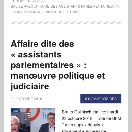
EUROPÉEN
,
VIDÉOS
BALISÉ AVEC :
AFFAIRE DES ASSISTANTS PARLEMENTAIRES
,
FN
,
FRONT NATIONAL
,
UNION EUROPÉENNE
Affaire dite des
« assistants
parlementaires » :
manœuvre politique et
judiciaire
23 OCTOBRE 2018
6 COMMENTAIRES
Bruno Gollnisch était ce mardi
23 octobre 2018 l’invité de BFM
TV en duplex depuis le
Parlement européen de