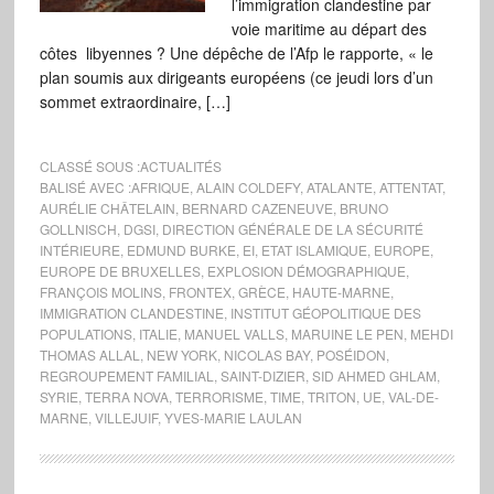
l’immigration clandestine par
voie maritime au départ des
côtes libyennes ? Une dépêche de l’Afp le rapporte, « le
plan soumis aux dirigeants européens (ce jeudi lors d’un
sommet extraordinaire, […]
CLASSÉ SOUS :
ACTUALITÉS
BALISÉ AVEC :
AFRIQUE
,
ALAIN COLDEFY
,
ATALANTE
,
ATTENTAT
,
AURÉLIE CHÂTELAIN
,
BERNARD CAZENEUVE
,
BRUNO
GOLLNISCH
,
DGSI
,
DIRECTION GÉNÉRALE DE LA SÉCURITÉ
INTÉRIEURE
,
EDMUND BURKE
,
EI
,
ETAT ISLAMIQUE
,
EUROPE
,
EUROPE DE BRUXELLES
,
EXPLOSION DÉMOGRAPHIQUE
,
FRANÇOIS MOLINS
,
FRONTEX
,
GRÈCE
,
HAUTE-MARNE
,
IMMIGRATION CLANDESTINE
,
INSTITUT GÉOPOLITIQUE DES
POPULATIONS
,
ITALIE
,
MANUEL VALLS
,
MARUINE LE PEN
,
MEHDI
THOMAS ALLAL
,
NEW YORK
,
NICOLAS BAY
,
POSÉIDON
,
REGROUPEMENT FAMILIAL
,
SAINT-DIZIER
,
SID AHMED GHLAM
,
SYRIE
,
TERRA NOVA
,
TERRORISME
,
TIME
,
TRITON
,
UE
,
VAL-DE-
MARNE
,
VILLEJUIF
,
YVES-MARIE LAULAN