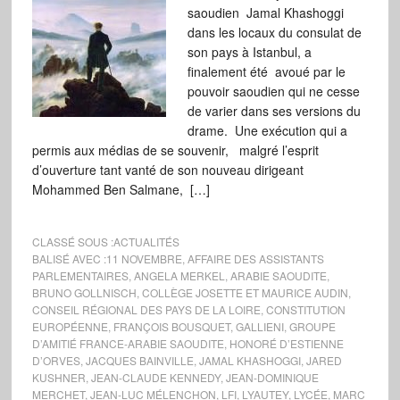
saoudien Jamal Khashoggi
dans les locaux du consulat de
son pays à Istanbul, a
finalement été avoué par le
pouvoir saoudien qui ne cesse
de varier dans ses versions du
drame. Une exécution qui a
permis aux médias de se souvenir, malgré l’esprit
d’ouverture tant vanté de son nouveau dirigeant
Mohammed Ben Salmane, […]
CLASSÉ SOUS :
ACTUALITÉS
BALISÉ AVEC :
11 NOVEMBRE
,
AFFAIRE DES ASSISTANTS
PARLEMENTAIRES
,
ANGELA MERKEL
,
ARABIE SAOUDITE
,
BRUNO GOLLNISCH
,
COLLÈGE JOSETTE ET MAURICE AUDIN
,
CONSEIL RÉGIONAL DES PAYS DE LA LOIRE
,
CONSTITUTION
EUROPÉENNE
,
FRANÇOIS BOUSQUET
,
GALLIENI
,
GROUPE
D’AMITIÉ FRANCE-ARABIE SAOUDITE
,
HONORÉ D’ESTIENNE
D’ORVES
,
JACQUES BAINVILLE
,
JAMAL KHASHOGGI
,
JARED
KUSHNER
,
JEAN-CLAUDE KENNEDY
,
JEAN-DOMINIQUE
MERCHET
,
JEAN-LUC MÉLENCHON
,
LFI
,
LYAUTEY
,
LYCÉE
,
MARC