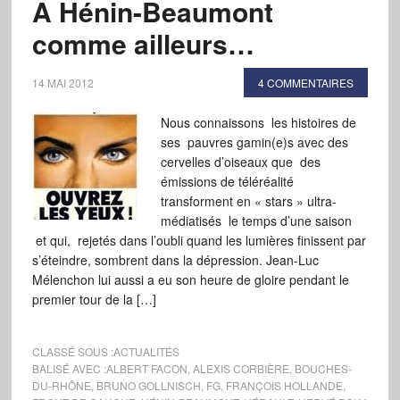
A Hénin-Beaumont
comme ailleurs…
14 MAI 2012
4 COMMENTAIRES
Nous connaissons les histoires de
ses pauvres gamin(e)s avec des
cervelles d’oiseaux que des
émissions de téléréalité
transforment en « stars » ultra-
médiatisés le temps d’une saison
et qui, rejetés dans l’oubli quand les lumières finissent par
s’éteindre, sombrent dans la dépression. Jean-Luc
Mélenchon lui aussi a eu son heure de gloire pendant le
premier tour de la […]
CLASSÉ SOUS :
ACTUALITÉS
BALISÉ AVEC :
ALBERT FACON
,
ALEXIS CORBIÈRE
,
BOUCHES-
DU-RHÔNE
,
BRUNO GOLLNISCH
,
FG
,
FRANÇOIS HOLLANDE
,