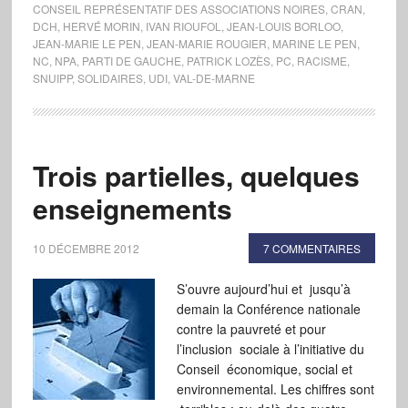
CONSEIL REPRÉSENTATIF DES ASSOCIATIONS NOIRES
,
CRAN
,
DCH
,
HERVÉ MORIN
,
IVAN RIOUFOL
,
JEAN-LOUIS BORLOO
,
JEAN-MARIE LE PEN
,
JEAN-MARIE ROUGIER
,
MARINE LE PEN
,
NC
,
NPA
,
PARTI DE GAUCHE
,
PATRICK LOZÈS
,
PC
,
RACISME
,
SNUIPP
,
SOLIDAIRES
,
UDI
,
VAL-DE-MARNE
Trois partielles, quelques
enseignements
10 DÉCEMBRE 2012
7 COMMENTAIRES
S’ouvre aujourd’hui et jusqu’à
demain la Conférence nationale
contre la pauvreté et pour
l’inclusion sociale à l’initiative du
Conseil économique, social et
environnemental. Les chiffres sont