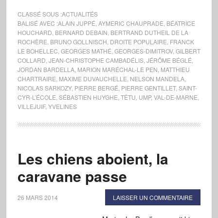
CLASSÉ SOUS :
ACTUALITÉS
BALISÉ AVEC :
ALAIN JUPPÉ
,
AYMERIC CHAUPRADE
,
BÉATRICE
HOUCHARD
,
BERNARD DEBAIN
,
BERTRAND DUTHEIL DE LA
ROCHÈRE
,
BRUNO GOLLNISCH
,
DROITE POPULAIRE
,
FRANCK
LE BOHELLEC
,
GEORGES MATHÉ
,
GEORGES-DIMITROV
,
GILBERT
COLLARD
,
JEAN-CHRISTOPHE CAMBADÉLIS
,
JÉRÔME BÉGLÉ
,
JORDAN BARDELLA
,
MARION MARÉCHAL-LE PEN
,
MATTHIEU
CHARTRAIRE
,
MAXIME DUVAUCHELLE
,
NELSON MANDELA
,
NICOLAS SARKOZY
,
PIERRE BERGÉ
,
PIERRE GENTILLET
,
SAINT-
CYR-L’ÉCOLE
,
SÉBASTIEN HUYGHE
,
TÊTU
,
UMP
,
VAL-DE-MARNE
,
VILLEJUIF
,
YVELINES
Les chiens aboient, la
caravane passe
26 MARS 2014
LAISSER UN COMMENTAIRE