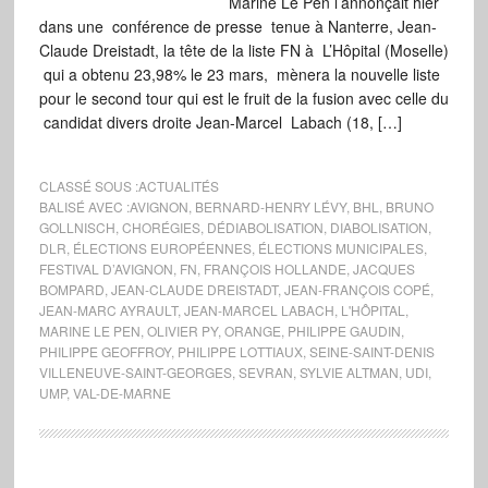
Marine Le Pen l’annonçait hier
dans une conférence de presse tenue à Nanterre, Jean-
Claude Dreistadt, la tête de la liste FN à L’Hôpital (Moselle)
qui a obtenu 23,98% le 23 mars, mènera la nouvelle liste
pour le second tour qui est le fruit de la fusion avec celle du
candidat divers droite Jean-Marcel Labach (18, […]
CLASSÉ SOUS :
ACTUALITÉS
BALISÉ AVEC :
AVIGNON
,
BERNARD-HENRY LÉVY
,
BHL
,
BRUNO
GOLLNISCH
,
CHORÉGIES
,
DÉDIABOLISATION
,
DIABOLISATION
,
DLR
,
ÉLECTIONS EUROPÉENNES
,
ÉLECTIONS MUNICIPALES
,
FESTIVAL D’AVIGNON
,
FN
,
FRANÇOIS HOLLANDE
,
JACQUES
BOMPARD
,
JEAN-CLAUDE DREISTADT
,
JEAN-FRANÇOIS COPÉ
,
JEAN-MARC AYRAULT
,
JEAN-MARCEL LABACH
,
L'HÔPITAL
,
MARINE LE PEN
,
OLIVIER PY
,
ORANGE
,
PHILIPPE GAUDIN
,
PHILIPPE GEOFFROY
,
PHILIPPE LOTTIAUX
,
SEINE-SAINT-DENIS
VILLENEUVE-SAINT-GEORGES
,
SEVRAN
,
SYLVIE ALTMAN
,
UDI
,
UMP
,
VAL-DE-MARNE