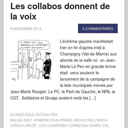
Les collabos donnent de
la voix
8 NOVEMBRE 2013
5 COMMENTAIRES
L’extrême gauche manifestait
hier en fin d’après-midi à
Champigny (Val-de-Marne) aux
abords de la salle où un Jean-
Marie Le Pen en grande forme
était venu soutenir le
lancement de la campagne de
la liste municipale menée par
Jean-Marie Rougier. Le PC, le Parti de Gauche, le NPA, la
CGT, Solidaires et Snuipp avaient raclé les […]
CLASSÉ SOUS :
ACTUALITÉS
BALISÉ AVEC :
AYMERIC CHAUPRADE
,
BRUNO GOLLNISCH
,
CATHO-LAÏCITÉ"
,
CGT
,
CHAMPIGNY
,
CHRISTIAN FAVIER
,
CID
,