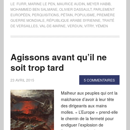
LE FURR
,
MARINE LE PEN
,
MAURICE AUDIN
,
MEYER HABIB
,
MOHAMMED BEN SALMANE
,
OLIVIER DASSAULT
,
PARLEMENT
EUROPÉEN
,
PERQUISITIONS
,
PÉTAIN
,
POPULISME
,
PREMIÈRE
GUERRE MONDIALE
,
RÉPUBLIQUE ARABE SYRIENNE
,
TRAITÉ
DE VERSAILLES
,
VAL-DE-MARNE
,
VERDUN
,
VITRY
,
YÉMEN
Agissons avant qu’il ne
soit trop tard
23 AVRIL 2015
5 COMMENTAIRES
Malheur aux peuples qui ont la
malchance d’avoir à leur tête
des dirigeants aux mains
molles. « L’Europe » prend-elle
le chemin de la fermeté pour
endiguer l’explosion de