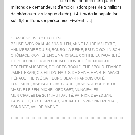
terribles : au-delà des quatre
millions de demandeurs d’emploi (dont près de 2 millions
de chômeurs de longue durée), 14,1 % de la population,
soit 8,6 millions de personnes, vivaient […]
CLASSÉ SOUS :
ACTUALITÉS
BALISÉ AVEC :
2014
,
40 ANS DU FN
,
ANNE-LAURE MALEYRE
,
ANNIVERSAIRE DU FN
,
BOURG-LA-REINE
,
BRUNO GOLLNISCH
,
CHÔMAGE
,
CONFÉRENCE NATIONALE CONTRE LA PAUVRETÉ
ET POUR L’INCLUSION SOCIALE
,
CONSEIL ÉCONOMIQUE
,
DÉCENTRALISATION
,
DOLORÈS ROQUÉ
,
ELIE ABOUD
,
FRANCE
JAMET
,
FRANÇOIS FILLON
,
HAUTS-DE-SEINE
,
HENRI PLAGNOL
,
HÉRAULT
,
HERVÉ GATTEGNO
,
JEAN-FRANÇOIS COPÉ
,
LOGEMENT
,
MARIAGE HOMOSEXUEL
,
MARIAGE POUR TOUS
,
MARINE LE PEN
,
MICHEL GEORGET
,
MUNCIPALES
,
MUNICIPALES DE 2014
,
MUTUALITÉ
,
PATRICK DEVEDJIAN
,
PAUVRETÉ
,
PIOTR SMOLAR
,
SOCIAL ET ENVIRONNEMENTAL
,
SONDAGE
,
VAL-DE-MARNE