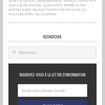
FRONT DE GAUCHE
,
HÉNIN-BEAUMONT
,
HÉRAULT
,
HERVÉ POLY
,
JEAN-LUC MÉLENCHON
,
LÉGISLATIVES
,
MARINE LE PEN
,
MARTINE AUBRY
,
MAURICE THOREZ
,
PAS-DE-CALAIS
,
PC
,
SÉGOLÈNE ROYAL
,
VAL-DE-MARNE
RECHERCHER
INSCRIVEZ-VOUS À LA LETTRE D’INFORMATION