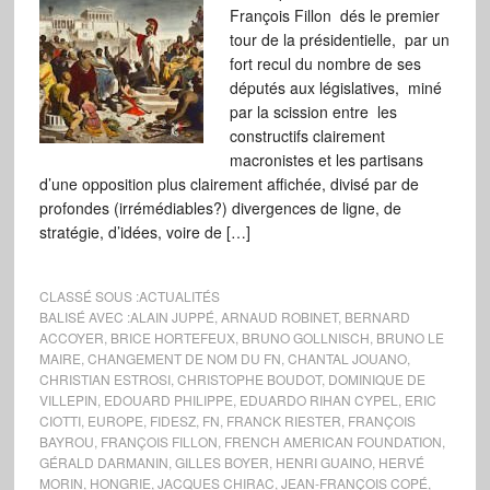
François Fillon dés le premier
tour de la présidentielle, par un
fort recul du nombre de ses
députés aux législatives, miné
par la scission entre les
constructifs clairement
macronistes et les partisans
d’une opposition plus clairement affichée, divisé par de
profondes (irrémédiables?) divergences de ligne, de
stratégie, d’idées, voire de […]
CLASSÉ SOUS :
ACTUALITÉS
BALISÉ AVEC :
ALAIN JUPPÉ
,
ARNAUD ROBINET
,
BERNARD
ACCOYER
,
BRICE HORTEFEUX
,
BRUNO GOLLNISCH
,
BRUNO LE
MAIRE
,
CHANGEMENT DE NOM DU FN
,
CHANTAL JOUANO
,
CHRISTIAN ESTROSI
,
CHRISTOPHE BOUDOT
,
DOMINIQUE DE
VILLEPIN
,
EDOUARD PHILIPPE
,
EDUARDO RIHAN CYPEL
,
ERIC
CIOTTI
,
EUROPE
,
FIDESZ
,
FN
,
FRANCK RIESTER
,
FRANÇOIS
BAYROU
,
FRANÇOIS FILLON
,
FRENCH AMERICAN FOUNDATION
,
GÉRALD DARMANIN
,
GILLES BOYER
,
HENRI GUAINO
,
HERVÉ
MORIN
,
HONGRIE
,
JACQUES CHIRAC
,
JEAN-FRANÇOIS COPÉ
,