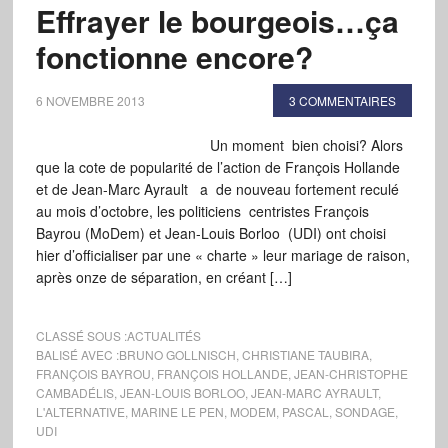
Effrayer le bourgeois…ça
fonctionne encore?
6 NOVEMBRE 2013
3 COMMENTAIRES
Un moment bien choisi? Alors
que la cote de popularité de l’action de François Hollande
et de Jean-Marc Ayrault a de nouveau fortement reculé
au mois d’octobre, les politiciens centristes François
Bayrou (MoDem) et Jean-Louis Borloo (UDI) ont choisi
hier d’officialiser par une « charte » leur mariage de raison,
après onze de séparation, en créant […]
CLASSÉ SOUS :
ACTUALITÉS
BALISÉ AVEC :
BRUNO GOLLNISCH
,
CHRISTIANE TAUBIRA
,
FRANÇOIS BAYROU
,
FRANÇOIS HOLLANDE
,
JEAN-CHRISTOPHE
CAMBADÉLIS
,
JEAN-LOUIS BORLOO
,
JEAN-MARC AYRAULT
,
L'ALTERNATIVE
,
MARINE LE PEN
,
MODEM
,
PASCAL
,
SONDAGE
,
UDI