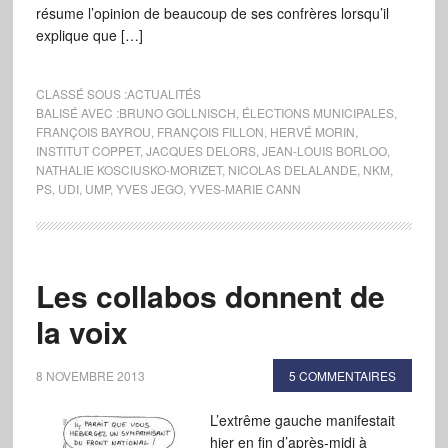
résume l’opinion de beaucoup de ses confrères lorsqu’il
explique que […]
CLASSÉ SOUS :
ACTUALITÉS
BALISÉ AVEC :
BRUNO GOLLNISCH
,
ÉLECTIONS MUNICIPALES
,
FRANÇOIS BAYROU
,
FRANÇOIS FILLON
,
HERVÉ MORIN
,
INSTITUT COPPET
,
JACQUES DELORS
,
JEAN-LOUIS BORLOO
,
NATHALIE KOSCIUSKO-MORIZET
,
NICOLAS DELALANDE
,
NKM
,
PS
,
UDI
,
UMP
,
YVES JEGO
,
YVES-MARIE CANN
Les collabos donnent de
la voix
8 NOVEMBRE 2013
5 COMMENTAIRES
L’extrême gauche manifestait
hier en fin d’après-midi à