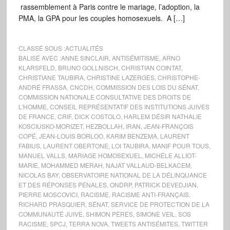
rassemblement à Paris contre le mariage, l’adoption, la
PMA, la GPA pour les couples homosexuels. A […]
CLASSÉ SOUS :
ACTUALITÉS
BALISÉ AVEC :
ANNE SINCLAIR
,
ANTISÉMITISME
,
ARNO
KLARSFELD
,
BRUNO GOLLNISCH
,
CHRISTIAN COINTAT
,
CHRISTIANE TAUBIRA
,
CHRISTINE LAZERGES
,
CHRISTOPHE-
ANDRÉ FRASSA
,
CNCDH
,
COMMISSION DES LOIS DU SÉNAT
,
COMMISSION NATIONALE CONSULTATIVE DES DROITS DE
L'HOMME
,
CONSEIL REPRÉSENTATIF DES INSTITUTIONS JUIVES
DE FRANCE
,
CRIF
,
DICK COSTOLO
,
HARLEM DÉSIR NATHALIE
KOSCIUSKO-MORIZET
,
HEZBOLLAH
,
IRAN
,
JEAN-FRANÇOIS
COPÉ
,
JEAN-LOUIS BORLOO
,
KARIM BENZEMA
,
LAURENT
FABIUS
,
LAURENT OBERTONE
,
LOI TAUBIRA
,
MANIF POUR TOUS
,
MANUEL VALLS
,
MARIAGE HOMOSEXUEL
,
MICHÈLE ALLIOT-
MARIE
,
MOHAMMED MERAH
,
NAJAT VALLAUD-BELKACEM
,
NICOLAS BAY
,
OBSERVATOIRE NATIONAL DE LA DÉLINQUANCE
ET DES RÉPONSES PÉNALES
,
ONDRP
,
PATRICK DEVEDJIAN
,
PIERRE MOSCOVICI
,
RACISME
,
RACISME ANTI-FRANÇAIS
,
RICHARD PRASQUIER
,
SÉNAT
,
SERVICE DE PROTECTION DE LA
COMMUNAUTÉ JUIVE
,
SHIMON PÈRES
,
SIMONE VEIL
,
SOS
RACISME
,
SPCJ
,
TERRA NOVA
,
TWEETS ANTISÉMITES
,
TWITTER