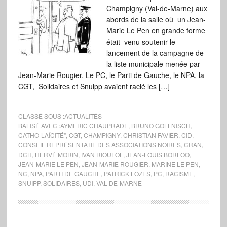
Champigny (Val-de-Marne) aux
abords de la salle où un Jean-
Marie Le Pen en grande forme
était venu soutenir le
lancement de la campagne de
la liste municipale menée par
Jean-Marie Rougier. Le PC, le Parti de Gauche, le NPA, la
CGT, Solidaires et Snuipp avaient raclé les […]
CLASSÉ SOUS :
ACTUALITÉS
BALISÉ AVEC :
AYMERIC CHAUPRADE
,
BRUNO GOLLNISCH
,
CATHO-LAÏCITÉ"
,
CGT
,
CHAMPIGNY
,
CHRISTIAN FAVIER
,
CID
,
CONSEIL REPRÉSENTATIF DES ASSOCIATIONS NOIRES
,
CRAN
,
DCH
,
HERVÉ MORIN
,
IVAN RIOUFOL
,
JEAN-LOUIS BORLOO
,
JEAN-MARIE LE PEN
,
JEAN-MARIE ROUGIER
,
MARINE LE PEN
,
NC
,
NPA
,
PARTI DE GAUCHE
,
PATRICK LOZÈS
,
PC
,
RACISME
,
SNUIPP
,
SOLIDAIRES
,
UDI
,
VAL-DE-MARNE