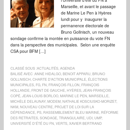
l’Université d’été du FN à
Marseille, et avant le passage
de Marine Le Pen à Hyères
lundi pour y inaugurer la
permanence électorale de
Bruno Gollnisch, un nouveau
sondage confirme la montée en puissance du vote FN
dans la perspective des municipales. Selon une enquête
CSA pour BFM […]
CLASSÉ SOUS :
ACTUALITÉS
,
AGENDA
BALISÉ AVEC :
ANNE HIDALGO
,
BENOIT APPARU
,
BRUNO
GOLLNISCH
,
CHARTE D’ACTION MUNICIPALE
,
ÉLECTIONS
MUNICIPALES
,
FG
,
FN
,
FRANÇOIS FILLON
,
FRANÇOIS
HOLLANDE
,
FRONT DE GAUCHE
,
HYÈRES
,
JEAN-FRANÇOIS
COPÉ
,
JEAN-LOUIS BORLOO
,
MARINE LE PEN
,
MARSEILLE
,
MICHÈLE DELAUNAY
,
MODEM
,
NATHALIE KOSCIUSKO-MORIZET
,
NKM
,
NOUVEAU CENTRE
,
PROJET DE LOI SUR LA
DÉPENDANCE
,
PS
,
RASSEMBLEMENT BLEU MARINE
,
RÉFORME
DES RETRAITES
,
SONDAGE
,
TRIANGULAIRE
,
UDI
,
UMP
,
UNIVERSITÉ D’ÉTÉ DU FN
,
VERTS
,
XAVIER BERTRAND