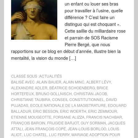
un enfant ou louer ses bras
pour travailler à l’usine, quelle
différence ? C’est faire un
distinguo qui est choquant ».
Cette saillie du milliardaire rose
et parrain de SOS Racisme
Pierre Bergé, que nous
rapportions sur ce blog en début d’année, illustre bien la
mentalité, la vision du monde […]
CLASSÉ SOUS :
ACTUALITÉS
BALISÉ AVEC :
ALAIN BAUER
,
ALAIN MINC
,
ALBERT LÉVY
,
ALEXANDRE ADLER
,
BÉATRICE SCHOENBERG
,
BRICE
HORTEFEUX
,
BRUNO GOLLNISCH
,
CHRISTIAN JACOB
,
CHRISTIANE TAUBIRA
,
CONSEIL CONSTITUTIONNEL
,
DAVID
PUJADAS
,
ECOLE NATIONALE DE LA MAGISTRATURE
,
EDOUARD
BALLADUR
,
ERIC BESSON
,
ERIC WOERTH
,
ERIC ZEMMOUR
,
ETIENNE MOUGEOTTE
,
FORSANE ALIZZA
,
FRANCIS NACHBAR
,
FRANÇOIS BAROIN
,
FRIJGIDE BARJOT
,
GUY SORMAN
,
JACQUES
ATTALI
,
JEAN-FRANÇOIS COPÉ
,
JEAN-LOUIS BORLOO
,
LOUIS
ALIOT.
,
LUC CHATEL
,
LUC FERRY
,
MARIAGE ADOPTION POUR