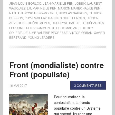
JEAN-LOUIS BORLOO
,
JEAN-MARIE LE PEN
,
JOBBIK
,
LAURENT
WAUQUIEZ
,
LR
,
MARINE LE PEN
,
MARION MARÉCHAL-LE PEN
,
NATHALIE KOSCIUSKO-MORIZET
,
NICOLAS SARKOZY
,
PATRICK
BUISSON
,
PUY-EN-VELAY
,
RACINES CHRÉTIENNES
,
RÉGION
AUVERGNE-RHÔNE-ALPES
,
ROSELYNE BACHELOT
,
SÉBASTIEN
LECORNU
,
SENS COMMUN
,
THIERRY MARIANI
,
THIERRY
SOLÈRE
,
UE
,
UMP
,
VALÉRIE PÉCRESSE
,
VIKTOR ORBAN
,
XAVIER
BERTRAND
,
YOUNG LEADERS
Front (mondialiste) contre
Front (populiste)
16 MAI 2017
3 COMMENTAIRES
Pour neutraliser la
contestation, la fronde
populaire contre un Système
qui entend liquider une