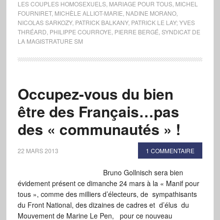
LES COUPLES HOMOSEXUELS
,
MARIAGE POUR TOUS
,
MICHEL
FOURNIRET
,
MICHÈLE ALLIOT-MARIE
,
NADINE MORANO
,
NICOLAS SARKOZY
,
PATRICK BALKANY
,
PATRICK LE LAY; YVES
THRÉARD
,
PHILIPPE COURROYE
,
PIERRE BERGÉ
,
SYNDICAT DE
LA MAGISTRATURE SM
Occupez-vous du bien
être des Français…pas
des « communautés » !
22 MARS 2013
1 COMMENTAIRE
Bruno Gollnisch sera bien
évidement présent ce dimanche 24 mars à la « Manif pour
tous », comme des milliers d’électeurs, de sympathisants
du Front National, des dizaines de cadres et d’élus du
Mouvement de Marine Le Pen, pour ce nouveau