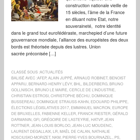
construction nationale vieille de
15 siècles, l’âme de la France
en diluant notre Etat, notre
souveraineté, notre identité
dans le grand tout eurofédéraste, marchepied d’une future
gouvernance mondiale, l’alliance des européistes des deux
bords est théorisée depuis des lustres. Union
sacrée préconisée […]
CLASSÉ SOUS :
ACTUALITÉS
BALISÉ AVEC :
AFEP
,
ALAIN JUPPÉ
,
ARNAUD ROBINET
,
BENOIST
APPARU
,
BERNARD-HENRY LÉVY
,
BHL
,
BILDERBERG
,
BRUNO
GOLLNISCH
,
BRUNO LE MAIRE
,
CERCLE DE L’INDUSTRIE
,
CHRISTIAN ESTROSI
,
CHRISTOPHE BÉCHU
,
DOMINIQUE
BUSSEREAU
,
DOMINIQUE STRAUSS-KAHN
,
EDOUARD PHILIPPE
,
ÉLECTIONS LÉGISLATIVES 2017
,
EMMANUEL MACRON
,
EUROPE
DE BRUXELLES
,
FABIENNE KELLER
,
FRANCK RIESTER
,
GÉRALD
DARMANIN
,
GFI
,
GRÉGOIRE DE LASTEYRIE
,
HATVP
,
JEAN
ROTTNER
,
JEAN-LOUIS BORLOO
,
JEAN-LUC MOUDENC
,
LAURENT DEGALLAIX
,
LR
,
MAËL DE CALAN
,
NATHALIE
KOSCIUSKO-MORIZET
,
NKM
,
PIERRE-YVES BOURNAZEL.
,
PS
,