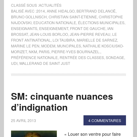
CLASSÉ SOUS :
ACTUALITÉS
BALISÉ AVEC :
2014
,
ANNE HIDALGO
,
BERTRAND DELANOË
,
BRUNO GOLLNISCH
,
CHRISTIAN SAINT-ETIENNE
,
CHRISTOPHE
NAJDOVSKI
,
EDUCATION NATIONALE
,
ÉLECTIONS MUNICIPALES
,
ENSEIGNANTS
,
ENSEIGNEMENT
,
FRONT DE GAUCHE
,
IAN
BROSSAT
,
JEAN-LOUIS BORLOO
,
JEAN-PIERRE REVEAU
,
LE
FRONT ANTINATIONAL
,
LOI TAUBIRA
,
MARIELLE DE SARNEZ
,
MARINE LE PEN
,
MODEM
,
MUNCIPALES
,
NATHALIE KOSCIUSKO-
MORIZET
,
NKM
,
PARIS
,
PIERRE-YVES BOURNAZEL.
,
PRÉFÉRENCE NATIONALE
,
RENTRÉE DES CLASSES
,
SONDAGE
,
UDI
,
WALLERAND DE SAINT JUST
SM: cinquante nuances
d’indignation
25 AVRIL 2013
4 COMMENTAIRES
« Louer son ventre pour faire