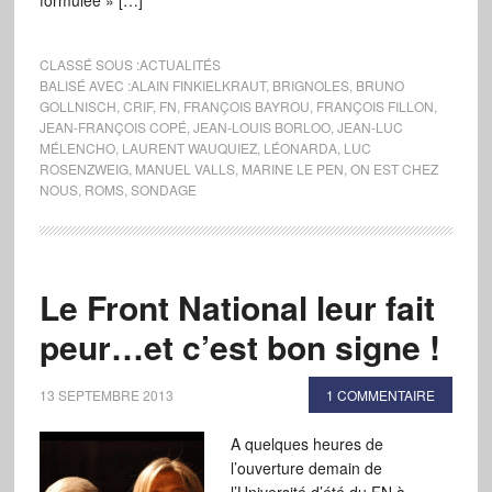
formulée » […]
CLASSÉ SOUS :
ACTUALITÉS
BALISÉ AVEC :
ALAIN FINKIELKRAUT
,
BRIGNOLES
,
BRUNO
GOLLNISCH
,
CRIF
,
FN
,
FRANÇOIS BAYROU
,
FRANÇOIS FILLON
,
JEAN-FRANÇOIS COPÉ
,
JEAN-LOUIS BORLOO
,
JEAN-LUC
MÉLENCHO
,
LAURENT WAUQUIEZ
,
LÉONARDA
,
LUC
ROSENZWEIG
,
MANUEL VALLS
,
MARINE LE PEN
,
ON EST CHEZ
NOUS
,
ROMS
,
SONDAGE
Le Front National leur fait
peur…et c’est bon signe !
13 SEPTEMBRE 2013
1 COMMENTAIRE
A quelques heures de
l’ouverture demain de