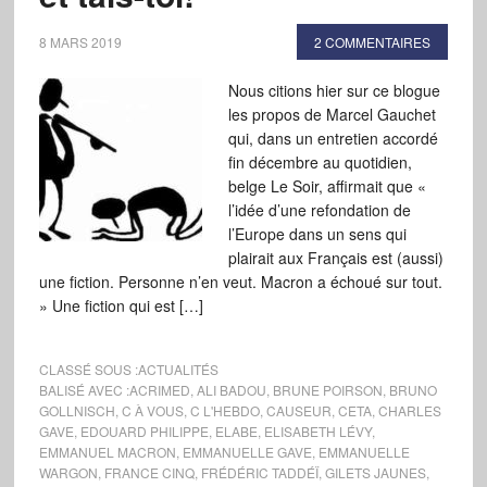
8 MARS 2019
2 COMMENTAIRES
Nous citions hier sur ce blogue
les propos de Marcel Gauchet
qui, dans un entretien accordé
fin décembre au quotidien,
belge Le Soir, affirmait que «
l’idée d’une refondation de
l’Europe dans un sens qui
plairait aux Français est (aussi)
une fiction. Personne n’en veut. Macron a échoué sur tout.
» Une fiction qui est […]
CLASSÉ SOUS :
ACTUALITÉS
BALISÉ AVEC :
ACRIMED
,
ALI BADOU
,
BRUNE POIRSON
,
BRUNO
GOLLNISCH
,
C À VOUS
,
C L'HEBDO
,
CAUSEUR
,
CETA
,
CHARLES
GAVE
,
EDOUARD PHILIPPE
,
ELABE
,
ELISABETH LÉVY
,
EMMANUEL MACRON
,
EMMANUELLE GAVE
,
EMMANUELLE
WARGON
,
FRANCE CINQ
,
FRÉDÉRIC TADDÉÏ
,
GILETS JAUNES
,