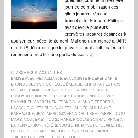
quelques jours de la première
journée de mobilisation des
gilets jaunes, résume
francetvinfo, Edouard Philippe
avait dévoilé plusieurs
premières mesures destinées à
apaiser leur mécontentement. Matignon a annoncé à l’AFP,
mardi 18 décembre que le gouvernement allait finalement
renoncer à modifier une partie de ces […]
CLASSÉ SOUS :
ACTUALITÉS
BALISÉ AVEC :
AEI
,
ALLIANCE ÉCOLOGISTE INDÉPENDANTE
,
BRUNO GOLLNISCH
,
CHÈQUE ÉNERGIE
,
CHRISTIAN ESTROSI
,
CROATIE
,
DANIEL COHN-BENDIT
,
DOMINIQUE VENNER
,
EDOUARD PHILIPPE
,
ÉLECTIONS EUROPÉENNES DE 2019
,
EMMANUEL MACRON
,
FN
,
FRANÇIS LALANNE
,
FRÉDÉRIC
LAGACHE
,
GILETS BLEUS
,
GILETS JAUNES
,
GUILLAUME
BARRAZONE
,
JEAN-MARC GOVERNATORI
,
LREM
,
L’APPEL DU 22
MARS
,
MOUVEMENT DU 22 MARS
,
NICOLAS BONNAL
,
PRIME À
LA CONVERSION
,
RÉFÉRENDUM D'INITIATIVE POPULAIRE
,
RIC
,
RICHARD FERRAND
,
RN
,
SUISSE
,
SYNDICAT ALLIANCE
,
THIERRY PAUL VALETTE
,
VICTOR HUGO