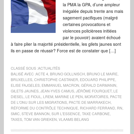
la PMA la GPA, d’une ampleur
inégalée depuis trente ans mais
sagement pacifiques (malgré
certaines provocations et
violences policièrees initiées
par le pouvoir) avaient échoué
à faire plier la majorité présidentielle, les gilets jaunes sont
ils en passe de réussir? Force est de constater que […]
CLASSÉ SOUS :
ACTUALITÉS
BALISÉ AVEC :
ACTE 4
,
BRUNO GOLLNISCH
,
BRUNO LE MAIRE
,
BRUXELLES
,
CHRISTOPHE CASTANER
,
EDOUARD PHILIPPE
,
ELISE FAJGELES
,
EMMANUEL MACRON
,
GÉRALD DARMANIN
,
GILETS JAUNES
,
JEAN-YVES CAMUS
,
JÉRÔME FOURQUET
,
LE
DIESEL
,
LE FIOUL
,
LREM
,
MARINE LE PEN
,
MORATOIRES
,
PACTE
DE L'ONU SUR LES MIGRATIONS
,
PACTE DE MARRAKECH
,
RÉFORME DU CONTRÔLE TECHNIQUE
,
RICHARD FERRAND
,
RN
,
SMIC
,
STEVE BANNON
,
SUR L'ESSENCE
,
TAXE CARBONE
,
TAXES
,
TOM VAN GRIEKEN
,
VLAAMS BELANG