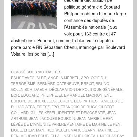
deuxième déclaration de
politique générale d’Édouard
Philippe a obtenu hier une large
confiance des députés de
l’Assemblée nationale ( 363
voix pour, 163 contre et 47
abstentions). Pourtant, comme l’a bien vu le député et
porte-parole RN Sébastien Chenu, interrogé par Boulevard
Voltaire, les points […]
CLASSÉ SOUS :
ACTUALITÉS
BALISÉ AVEC :
ALDE
,
ANGELA MERKEL
,
APOLOGIE DU
TERRORISME
,
BERNARD CAZENEUVE
,
BREXIT
,
BRUNO
GOLLNISCH
,
DAECH
,
DÉCLARATION DE POLITIQUE GÉNÉRALE
,
ECR
,
EDOUARD PHILIPPE
,
EI
,
EMMANUEL MACRON
,
ENL
,
EUROPE DE BRUXELLES
,
EUROPE DES PATRIES
,
FAMILLES DE
DJIHADISTES
,
FIDESZ
,
FPÖ
,
FRANÇOIS DE RUGY
,
GILBERT
COLLARD
,
GILLES KEPEL
,
IDENTITÉ ET DÉMOCRATIE
,
JEAN
ARTHUIS
,
JEAN-JACQUES BOURDIN
,
JEAN-MARIE LE PEN
,
LÉVÉE DE L'IMMUNITÉ PARLREMENTAIRE DE MARINE LE PEN
,
LIGUE
,
LREM
,
MANFRED WEBER
,
MARCO ZANNI
,
MARINE LE
PEN
,
MOURAD BOUDJELLAL
,
NATHALIE LOISEAU
,
NICOLAS BAY
,