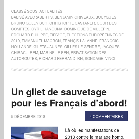
CLASSÉ SOUS :
ACTUALITÉS
BALISÉ AVEC :
ABERTIS
,
BENJAMIN GRIVEAUX
,
BOUYGUES
,
BRUNO GOLLNISCH
,
CHRISTOPHE CASTANER
,
COUR DES
COMPTES
,
CYRIL HANOUNA
,
DOMINIQUE DE VILLEPIN
,
EDOUARD PHILIPPE
,
EIFFAGE
,
ÉLECTIONS EUROPÉENNES DE
2019
,
EMMANUEL MACRON
,
FRANÇIS LALANNE
,
FRANÇOIS
HOLLANDE
,
GILETS JAUNES
,
GILLES LE GENDRE
,
JACQUES
CHIRAC
,
LREM
,
MARINE LE PEN
,
PRIVATISATION DES
AUTOROUTES
,
RICHARD FERRAND
,
RN
,
SONDAGE
,
VINCI
Un gilet de sauvetage
pour les Français d’abord!
5 DÉCEMBRE 2018
4 COMMENTAIRES
Là où les manifestations de
2013 contre le mariage homo,