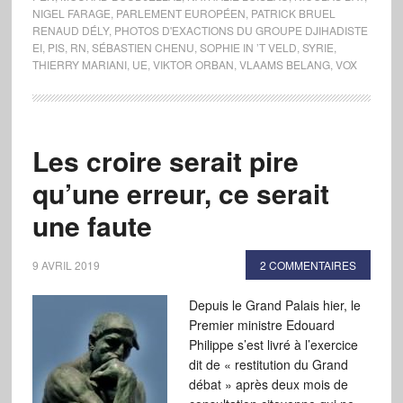
NIGEL FARAGE
,
PARLEMENT EUROPÉEN
,
PATRICK BRUEL
RENAUD DÉLY
,
PHOTOS D'EXACTIONS DU GROUPE DJIHADISTE
EI
,
PIS
,
RN
,
SÉBASTIEN CHENU
,
SOPHIE IN ’T VELD
,
SYRIE
,
THIERRY MARIANI
,
UE
,
VIKTOR ORBAN
,
VLAAMS BELANG
,
VOX
Les croire serait pire
qu’une erreur, ce serait
une faute
9 AVRIL 2019
2 COMMENTAIRES
Depuis le Grand Palais hier, le
Premier ministre Edouard
Philippe s’est livré à l’exercice
dit de « restitution du Grand
débat » après deux mois de