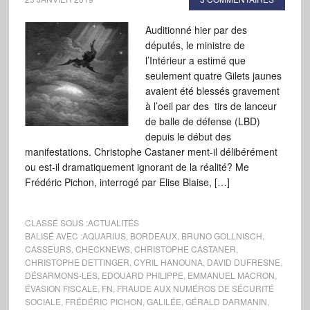
Auditionné hier par des
députés, le ministre de
l’Intérieur a estimé que
seulement quatre Gilets jaunes
avaient été blessés gravement
à l’oeil par des tirs de lanceur
de balle de défense (LBD)
depuis le début des
manifestations. Christophe Castaner ment-il délibérément
ou est-il dramatiquement ignorant de la réalité? Me
Frédéric Pichon, interrogé par Elise Blaise, […]
CLASSÉ SOUS :
ACTUALITÉS
BALISÉ AVEC :
AQUARIUS
,
BORDEAUX
,
BRUNO GOLLNISCH
,
CASSEURS
,
CHECKNEWS
,
CHRISTOPHE CASTANER
,
CHRISTOPHE DETTINGER
,
CYRIL HANOUNA
,
DAVID DUFRESNE
,
DÉSARMONS-LES
,
EDOUARD PHILIPPE
,
EMMANUEL MACRON
,
ÉVASION FISCALE
,
FN
,
FRAUDE AUX NUMÉROS DE SÉCURITÉ
SOCIALE
,
FRÉDÉRIC PICHON
,
GALILÉE
,
GÉRALD DARMANIN
,