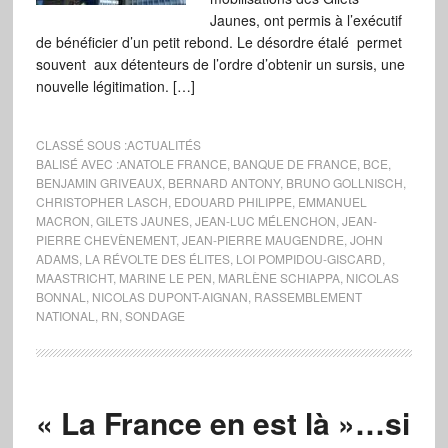
Jaunes, ont permis à l’exécutif
de bénéficier d’un petit rebond. Le désordre étalé permet
souvent aux détenteurs de l’ordre d’obtenir un sursis, une
nouvelle légitimation. […]
CLASSÉ SOUS :
ACTUALITÉS
BALISÉ AVEC :
ANATOLE FRANCE
,
BANQUE DE FRANCE
,
BCE
,
BENJAMIN GRIVEAUX
,
BERNARD ANTONY
,
BRUNO GOLLNISCH
,
CHRISTOPHER LASCH
,
EDOUARD PHILIPPE
,
EMMANUEL
MACRON
,
GILETS JAUNES
,
JEAN-LUC MÉLENCHON
,
JEAN-
PIERRE CHEVÈNEMENT
,
JEAN-PIERRE MAUGENDRE
,
JOHN
ADAMS
,
LA RÉVOLTE DES ÉLITES
,
LOI POMPIDOU-GISCARD
,
MAASTRICHT
,
MARINE LE PEN
,
MARLÈNE SCHIAPPA
,
NICOLAS
BONNAL
,
NICOLAS DUPONT-AIGNAN
,
RASSEMBLEMENT
NATIONAL
,
RN
,
SONDAGE
« La France en est là »…si