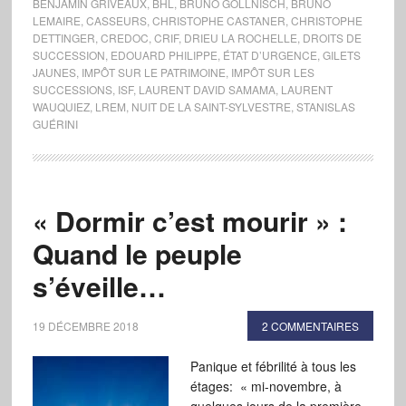
BENJAMIN GRIVEAUX
,
BHL
,
BRUNO GOLLNISCH
,
BRUNO
LEMAIRE
,
CASSEURS
,
CHRISTOPHE CASTANER
,
CHRISTOPHE
DETTINGER
,
CREDOC
,
CRIF
,
DRIEU LA ROCHELLE
,
DROITS DE
SUCCESSION
,
EDOUARD PHILIPPE
,
ÉTAT D’URGENCE
,
GILETS
JAUNES
,
IMPÔT SUR LE PATRIMOINE
,
IMPÔT SUR LES
SUCCESSIONS
,
ISF
,
LAURENT DAVID SAMAMA
,
LAURENT
WAUQUIEZ
,
LREM
,
NUIT DE LA SAINT-SYLVESTRE
,
STANISLAS
GUÉRINI
« Dormir c’est mourir » :
Quand le peuple
s’éveille…
19 DÉCEMBRE 2018
2 COMMENTAIRES
Panique et fébrilité à tous les
étages: « mi-novembre, à