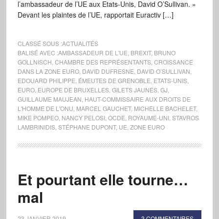
l’ambassadeur de l’UE aux Etats-Unis, David O’Sullivan. »
Devant les plaintes de l’UE, rapportait Euractiv […]
CLASSÉ SOUS :
ACTUALITÉS
BALISÉ AVEC :
AMBASSADEUR DE L'UE
,
BREXIT
,
BRUNO
GOLLNISCH
,
CHAMBRE DES REPRÉSENTANTS
,
CROISSANCE
DANS LA ZONE EURO
,
DAVID DUFRESNE
,
DAVID O’SULLIVAN
,
EDOUARD PHILIPPE
,
ÉMEUTES DE GRENOBLE
,
ETATS-UNIS
,
EURO
,
EUROPE DE BRUXELLES
,
GILETS JAUNES
,
GJ
,
GUILLAUME MAUJEAN
,
HAUT-COMMISSAIRE AUX DROITS DE
L'HOMME DE L'ONU
,
MARCEL GAUCHET
,
MICHELLE BACHELET
,
MIKE POMPEO
,
NANCY PELOSI
,
OCDE
,
ROYAUME-UNI
,
STAVROS
LAMBRINIDIS
,
STÉPHANE DUPONT
,
UE
,
ZONE EURO
Et pourtant elle tourne…
mal
23 JANVIER 2019
3 COMMENTAIRES