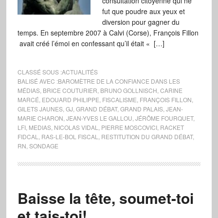
consultation citoyenne qui ne
fut que poudre aux yeux et
diversion pour gagner du
temps. En septembre 2007 à Calvi (Corse), François Fillon
avait créé l’émoi en confessant qu’il était « […]
CLASSÉ SOUS :
ACTUALITÉS
BALISÉ AVEC :
BAROMÈTRE DE LA CONFIANCE DANS LES
MÉDIAS
,
BRICE COUTURIER
,
BRUNO GOLLNISCH
,
CARINE
MARCÉ
,
EDOUARD PHILIPPE
,
FISCALISME
,
FRANÇOIS FILLON
,
GILETS JAUNES
,
GJ
,
GRAND DÉBAT
,
GRAND PALAIS
,
JEAN-
MARIE CHARON
,
JEAN-YVES LE GALLOU
,
JÉRÔME FOURQUET
,
LFI
,
MEDIAS
,
NICOLAS VIDAL
,
PIERRE MOSCOVICI
,
RACKET
FIDCAL
,
RAS-LE-BOL FISCAL
,
RESTITUTION DU GRAND DÉBAT
,
RN
,
SONDAGE
Baisse la tête, soumet-toi
et tais-toi!