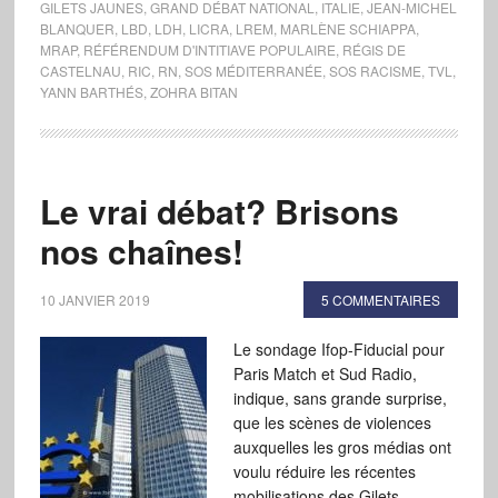
GILETS JAUNES
,
GRAND DÉBAT NATIONAL
,
ITALIE
,
JEAN-MICHEL
BLANQUER
,
LBD
,
LDH
,
LICRA
,
LREM
,
MARLÈNE SCHIAPPA
,
MRAP
,
RÉFÉRENDUM D'INTITIAVE POPULAIRE
,
RÉGIS DE
CASTELNAU
,
RIC
,
RN
,
SOS MÉDITERRANÉE
,
SOS RACISME
,
TVL
,
YANN BARTHÉS
,
ZOHRA BITAN
Le vrai débat? Brisons
nos chaînes!
10 JANVIER 2019
5 COMMENTAIRES
Le sondage Ifop-Fiducial pour
Paris Match et Sud Radio,
indique, sans grande surprise,
que les scènes de violences
auxquelles les gros médias ont
voulu réduire les récentes
mobilisations des Gilets