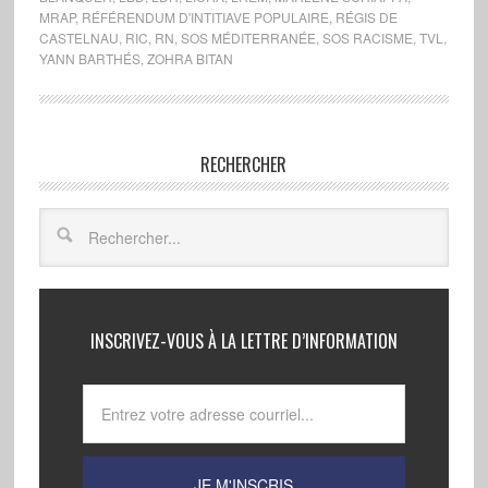
MRAP
,
RÉFÉRENDUM D'INTITIAVE POPULAIRE
,
RÉGIS DE
CASTELNAU
,
RIC
,
RN
,
SOS MÉDITERRANÉE
,
SOS RACISME
,
TVL
,
YANN BARTHÉS
,
ZOHRA BITAN
RECHERCHER
INSCRIVEZ-VOUS À LA LETTRE D’INFORMATION