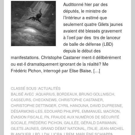
Auditionné hier par des
députés, le ministre de
l’Intérieur a estimé que
seulement quatre Gilets jaunes
avaient été blessés gravement
à l’oeil par des tirs de lanceur
de balle de défense (LBD)
depuis le début des
manifestations. Christophe Castaner ment-il délibérément
ou est-il dramatiquement ignorant de la réalité? Me
Frédéric Pichon, interrogé par Elise Blaise, […]
CLASSÉ SOUS :
ACTUALITÉS
BALISÉ AVEC :
AQUARIUS
,
BORDEAUX
,
BRUNO GOLLNISCH
,
CASSEURS
,
CHECKNEWS
,
CHRISTOPHE CASTANER
,
CHRISTOPHE DETTINGER
,
CYRIL HANOUNA
,
DAVID DUFRESNE
,
DÉSARMONS-LES
,
EDOUARD PHILIPPE
,
EMMANUEL MACRON
,
ÉVASION FISCALE
,
FN
,
FRAUDE AUX NUMÉROS DE SÉCURITÉ
SOCIALE
,
FRÉDÉRIC PICHON
,
GALILÉE
,
GÉRALD DARMANIN
,
GILETS JAUNES
,
GRAND DÉBAT NATIONAL
,
ITALIE
,
JEAN-MICHEL
BLANQUER
,
LBD
,
LDH
,
LICRA
,
LREM
,
MARLÈNE SCHIAPPA
,