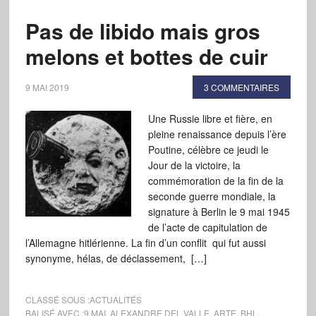
Pas de libido mais gros
melons et bottes de cuir
9 MAI 2019
3 COMMENTAIRES
Une Russie libre et fière, en
pleine renaissance depuis l’ère
Poutine, célèbre ce jeudi le
Jour de la victoire, la
commémoration de la fin de la
seconde guerre mondiale, la
signature à Berlin le 9 mai 1945
de l’acte de capitulation de
l’Allemagne hitlérienne. La fin d’un conflit qui fut aussi
synonyme, hélas, de déclassement, […]
CLASSÉ SOUS :
ACTUALITÉS
BALISÉ AVEC :
9 MAI
,
ALEXANDRE DEL VALLE
,
ARTE
,
BHL
,