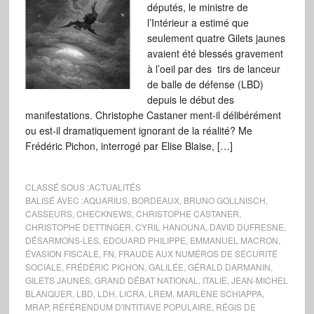
députés, le ministre de
l’Intérieur a estimé que
seulement quatre Gilets jaunes
avaient été blessés gravement
à l’oeil par des tirs de lanceur
de balle de défense (LBD)
depuis le début des
manifestations. Christophe Castaner ment-il délibérément
ou est-il dramatiquement ignorant de la réalité? Me
Frédéric Pichon, interrogé par Elise Blaise, […]
CLASSÉ SOUS :
ACTUALITÉS
BALISÉ AVEC :
AQUARIUS
,
BORDEAUX
,
BRUNO GOLLNISCH
,
CASSEURS
,
CHECKNEWS
,
CHRISTOPHE CASTANER
,
CHRISTOPHE DETTINGER
,
CYRIL HANOUNA
,
DAVID DUFRESNE
,
DÉSARMONS-LES
,
EDOUARD PHILIPPE
,
EMMANUEL MACRON
,
ÉVASION FISCALE
,
FN
,
FRAUDE AUX NUMÉROS DE SÉCURITÉ
SOCIALE
,
FRÉDÉRIC PICHON
,
GALILÉE
,
GÉRALD DARMANIN
,
GILETS JAUNES
,
GRAND DÉBAT NATIONAL
,
ITALIE
,
JEAN-MICHEL
BLANQUER
,
LBD
,
LDH
,
LICRA
,
LREM
,
MARLÈNE SCHIAPPA
,
MRAP
,
RÉFÉRENDUM D'INTITIAVE POPULAIRE
,
RÉGIS DE