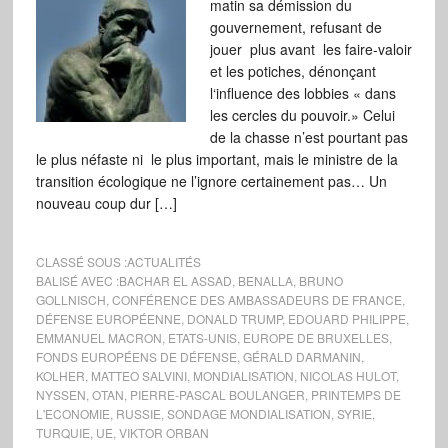
matin sa démission du
gouvernement, refusant de
jouer plus avant les faire-valoir
et les potiches, dénonçant
l‘influence des lobbies « dans
les cercles du pouvoir.» Celui
de la chasse n’est pourtant pas
le plus néfaste ni le plus important, mais le ministre de la
transition écologique ne l’ignore certainement pas… Un
nouveau coup dur […]
CLASSÉ SOUS :
ACTUALITÉS
BALISÉ AVEC :
BACHAR EL ASSAD
,
BENALLA
,
BRUNO
GOLLNISCH
,
CONFÉRENCE DES AMBASSADEURS DE FRANCE
,
DÉFENSE EUROPÉENNE
,
DONALD TRUMP
,
EDOUARD PHILIPPE
,
EMMANUEL MACRON
,
ETATS-UNIS
,
EUROPE DE BRUXELLES
,
FONDS EUROPÉENS DE DÉFENSE
,
GÉRALD DARMANIN
,
KOLHER
,
MATTEO SALVINI
,
MONDIALISATION
,
NICOLAS HULOT
,
NYSSEN
,
OTAN
,
PIERRE-PASCAL BOULANGER
,
PRINTEMPS DE
L'ECONOMIE
,
RUSSIE
,
SONDAGE MONDIALISATION
,
SYRIE
,
TURQUIE
,
UE
,
VIKTOR ORBAN