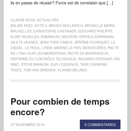
ils en passe de réussir? Force est de constater que […]
CLASSÉ SOUS :
ACTUALITÉS
BALISÉ AVEC :
ACTE 4
,
BRUNO GOLLNISCH
,
BRUNO LE MAIRE
,
BRUXELLES
,
CHRISTOPHE CASTANER
,
EDOUARD PHILIPPE
,
ELISE FAJGELES
,
EMMANUEL MACRON
,
GÉRALD DARMANIN
,
GILETS JAUNES
,
JEAN-YVES CAMUS
,
JÉRÔME FOURQUET
,
LE
DIESEL
,
LE FIOUL
,
LREM
,
MARINE LE PEN
,
MORATOIRES
,
PACTE
DE L'ONU SUR LES MIGRATIONS
,
PACTE DE MARRAKECH
,
RÉFORME DU CONTRÔLE TECHNIQUE
,
RICHARD FERRAND
,
RN
,
SMIC
,
STEVE BANNON
,
SUR L'ESSENCE
,
TAXE CARBONE
,
TAXES
,
TOM VAN GRIEKEN
,
VLAAMS BELANG
Pour combien de temps
encore?
27 NOVEMBRE 2018
5 COMMENTAIRES