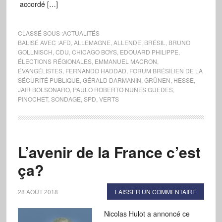
accordé […]
CLASSÉ SOUS :
ACTUALITÉS
BALISÉ AVEC :
AFD
,
ALLEMAGNE
,
ALLENDE
,
BRÉSIL
,
BRUNO
GOLLNISCH
,
CDU
,
CHICAGO BOYS
,
EDOUARD PHILIPPE
,
ÉLECTIONS RÉGIONALES
,
EMMANUEL MACRON
,
ÉVANGÉLISTES
,
FERNANDO HADDAD
,
FORUM BRÉSILIEN DE LA
SÉCURITÉ PUBLIQUE
,
GÉRALD DARMANIN
,
GRÜNEN
,
HESSE
,
JAIR BOLSONARO
,
PAULO ROBERTO NUNES GUEDES
,
PINOCHET
,
SONDAGE
,
SPD
,
VERTS
L’avenir de la France c’est
ça?
28 AOÛT 2018
LAISSER UN COMMENTAIRE
Nicolas Hulot a annoncé ce