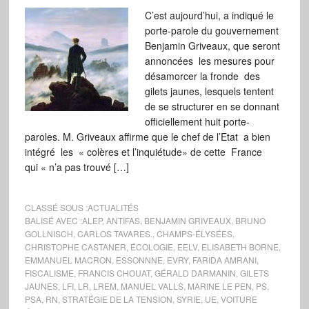
C’est aujourd’hui, a indiqué le
porte-parole du gouvernement
Benjamin Griveaux, que seront
annoncées les mesures pour
désamorcer la fronde des
gilets jaunes, lesquels tentent
de se structurer en se donnant
officiellement huit porte-
paroles. M. Griveaux affirme que le chef de l’Etat a bien
intégré les « colères et l’inquiétude» de cette France
qui « n’a pas trouvé […]
CLASSÉ SOUS :
ACTUALITÉS
BALISÉ AVEC :
ALEP
,
ANTIFAS
,
BENJAMIN GRIVEAUX
,
BRUNO
GOLLNISCH
,
CARLOS TAVARES.
,
CHAMPS-ÉLYSÉES
,
CHRISTOPHE CASTANER
,
ÉCOLOGIE
,
EELV
,
ELISABETH BORNE
,
EMMANUEL MACRON
,
ESSONNNE
,
EVRY
,
FARIDA AMRANI
,
FISCALISME
,
FRANCIS CHOUAT
,
GÉRALD DARMANIN
,
GILETS
JAUNES
,
LFI
,
LR
,
LREM
,
MANUEL VALLS
,
MARINE LE PEN
,
PS
,
PSA
,
RN
,
STRATÉGIE DE LA TENSION
,
SYRIE
,
UE
,
VOITURE