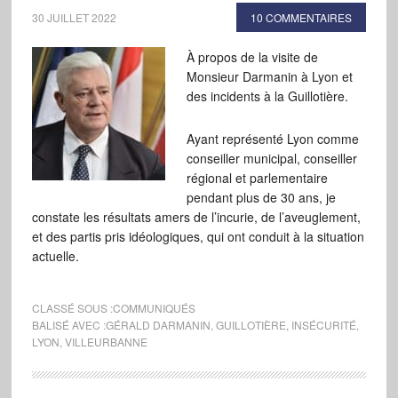
30 JUILLET 2022
10 COMMENTAIRES
À propos de la visite de
Monsieur Darmanin à Lyon et
des incidents à la Guillotière.
Ayant représenté Lyon comme
conseiller municipal, conseiller
régional et parlementaire
pendant plus de 30 ans, je
constate les résultats amers de l’incurie, de l’aveuglement,
et des partis pris idéologiques, qui ont conduit à la situation
actuelle.
CLASSÉ SOUS :
COMMUNIQUÉS
BALISÉ AVEC :
GÉRALD DARMANIN
,
GUILLOTIÈRE
,
INSÉCURITÉ
,
LYON
,
VILLEURBANNE