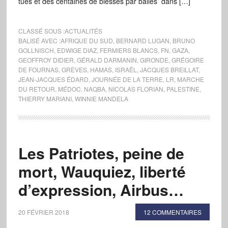
tués et des centaines de blessés par balles dans […]
CLASSÉ SOUS :
ACTUALITÉS
BALISÉ AVEC :
AFRIQUE DU SUD
,
BERNARD LUGAN
,
BRUNO
GOLLNISCH
,
EDWIGE DIAZ
,
FERMIERS BLANCS
,
FN
,
GAZA
,
GEOFFROY DIDIER
,
GÉRALD DARMANIN
,
GIRONDE
,
GRÉGOIRE
DE FOURNAS
,
GRÈVES
,
HAMAS
,
ISRAËL
,
JACQUES BREILLAT
,
JEAN-JACQUES ÉDARD
,
JOURNÉE DE LA TERRE
,
LR
,
MARCHE
DU RETOUR
,
MÉDOC
,
NAQBA
,
NICOLAS FLORIAN
,
PALESTINE
,
THIERRY MARIANI
,
WINNIE MANDELA
Les Patriotes, peine de
mort, Wauquiez, liberté
d’expression, Airbus…
20 FÉVRIER 2018
12 COMMENTAIRES