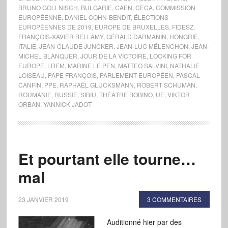
BRUNO GOLLNISCH
,
BULGARIE
,
CAEN
,
CECA
,
COMMISSION
EUROPÉENNE
,
DANIEL COHN-BENDIT
,
ÉLECTIONS
EUROPÉENNES DE 2019
,
EUROPE DE BRUXELLES
,
FIDESZ
,
FRANÇOIS-XAVIER BELLAMY
,
GÉRALD DARMANIN
,
HONGRIE
,
ITALIE
,
JEAN-CLAUDE JUNCKER
,
JEAN-LUC MÉLENCHON
,
JEAN-
MICHEL BLANQUER
,
JOUR DE LA VICTOIRE
,
LOOKING FOR
EUROPE
,
LREM
,
MARINE LE PEN
,
MATTEO SALVINI
,
NATHALIE
LOISEAU
,
PAPE FRANÇOIS
,
PARLEMENT EUROPÉEN
,
PASCAL
CANFIN
,
PPE
,
RAPHAËL GLUCKSMANN
,
ROBERT SCHUMAN
,
ROUMANIE
,
RUSSIE
,
SIBIU
,
THÉÂTRE BOBINO
,
UE
,
VIKTOR
ORBAN
,
YANNICK JADOT
Et pourtant elle tourne…
mal
23 JANVIER 2019
3 COMMENTAIRES
Auditionné hier par des