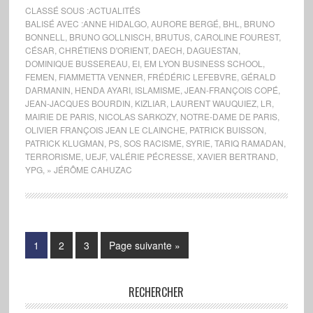
CLASSÉ SOUS :
ACTUALITÉS
BALISÉ AVEC :
ANNE HIDALGO
,
AURORE BERGÉ
,
BHL
,
BRUNO
BONNELL
,
BRUNO GOLLNISCH
,
BRUTUS
,
CAROLINE FOUREST
,
CÉSAR
,
CHRÉTIENS D'ORIENT
,
DAECH
,
DAGUESTAN
,
DOMINIQUE BUSSEREAU
,
EI
,
EM LYON BUSINESS SCHOOL
,
FEMEN
,
FIAMMETTA VENNER
,
FRÉDÉRIC LEFEBVRE
,
GÉRALD
DARMANIN
,
HENDA AYARI
,
ISLAMISME
,
JEAN-FRANÇOIS COPÉ
,
JEAN-JACQUES BOURDIN
,
KIZLIAR
,
LAURENT WAUQUIEZ
,
LR
,
MAIRIE DE PARIS
,
NICOLAS SARKOZY
,
NOTRE-DAME DE PARIS
,
OLIVIER FRANÇOIS JEAN LE CLAINCHE
,
PATRICK BUISSON
,
PATRICK KLUGMAN
,
PS
,
SOS RACISME
,
SYRIE
,
TARIQ RAMADAN
,
TERRORISME
,
UEJF
,
VALÉRIE PÉCRESSE
,
XAVIER BERTRAND
,
YPG
,
» JÉRÔME CAHUZAC
1
2
3
Page suivante »
RECHERCHER