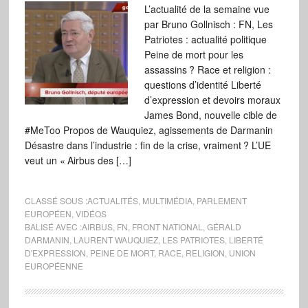
L’actualité de la semaine vue
par Bruno Gollnisch : FN, Les
Patriotes : actualité politique
Peine de mort pour les
assassins ? Race et religion :
questions d’identité Liberté
d’expression et devoirs moraux
James Bond, nouvelle cible de
#MeToo Propos de Wauquiez, agissements de Darmanin
Désastre dans l’industrie : fin de la crise, vraiment ? L’UE
veut un « Airbus des […]
CLASSÉ SOUS :
ACTUALITÉS
,
MULTIMÉDIA
,
PARLEMENT
EUROPÉEN
,
VIDÉOS
BALISÉ AVEC :
AIRBUS
,
FN
,
FRONT NATIONAL
,
GÉRALD
DARMANIN
,
LAURENT WAUQUIEZ
,
LES PATRIOTES
,
LIBERTÉ
D'EXPRESSION
,
PEINE DE MORT
,
RACE
,
RELIGION
,
UNION
EUROPÉENNE