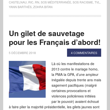
CASTELNAU
,
RIC
,
RN
,
SOS MÉDITERRANÉE
,
SOS RACISME
,
TVL
,
YANN BARTHÉS
,
ZOHRA BITAN
Un gilet de sauvetage
pour les Français d’abord!
5 DÉCEMBRE 2018
4 COMMENTAIRES
Là où les manifestations de
2013 contre le mariage homo,
la PMA la GPA, d’une ampleur
inégalée depuis trente ans mais
sagement pacifiques (malgré
certaines provocations et
violences policièrees initiées
par le pouvoir) avaient échoué
à faire plier la majorité présidentielle, les gilets jaunes sont